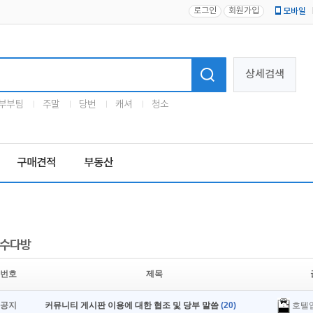
로그인
회원가입
모바일
로고
상세검색
부부팀
주말
당번
캐셔
청소
구매견적
부동산
수다방
번호
제목
호텔
공지
커뮤니티 게시판 이용에 대한 협조 및 당부 말씀
(20)