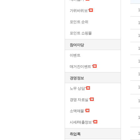
가위바위보
포인트 순위
포인트 쇼핑몰
참여마당
이벤트
매거진이벤트
경영정보
노무 상담
경영 자료실
소액매물
시세/매출정보
취업톡