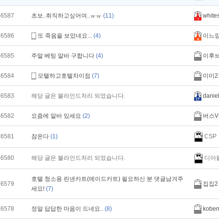
16587
초보..취직하고싶어여..ㅠㅠ
(11)
white
16586
또 죽음을 보았네요...
(4)
이느
16585
주말 베팅 알바 구합니다
(4)
이후
16584
모텔하고호텔차이점
(7)
미미2
16583
해당 글은 블라인드처리 되었습니다.
danie
16582
요즘에 알바 있세요
(2)
버스V
CSP
16581
잠온다
(1)
디아
16580
해당 글은 블라인드처리 되었습니다.
호텔 청소용 린넨카트(메이드카트) 필요하신 분 댓글남겨주
16579
집집2
세요!
(7)
16578
정말 답답한 마음이 드네요..
(8)
kobe