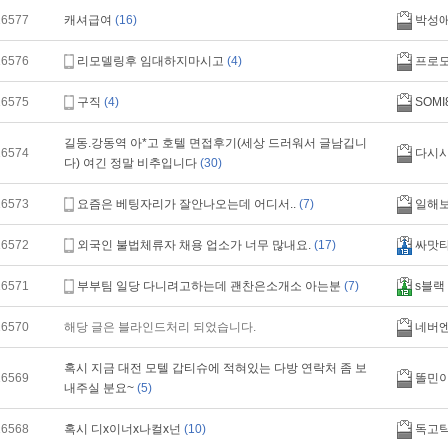
16577
캐셔급여
(16)
박성
16576
리모델링후 임대하지마시고
(4)
프로
16575
구직
(4)
SOMI
길동.강동역 아*고 호텔 면접후기(세상 드러워서 글남깁니
16574
다시
다) 여긴 정말 비추입니다
(30)
16573
요즘은 베팅자리가 잘안나오는데 어디서..
(7)
일해
16572
외국인 불법체류자 채용 업소가 너무 많내요.
(17)
싸맛
16571
부부팀 일당 다니려고하는데 괜찬은소개소 아는분
(7)
s블랙
16570
해당 글은 블라인드처리 되었습니다.
네버
혹시 지금 대전 모텔 갑티슈에 적혀있는 다방 연락처 좀 보
16569
똘민
내주실 분요~
(5)
16568
혹시 디x이너x나컬x넌
(10)
독고