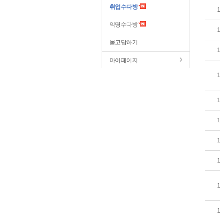
취업수다방
익명수다방
묻고답하기
마이페이지