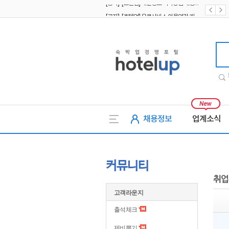
[공지] [호텔업] 유료서비스 이용약관 개정본2 (19.09.02)
[공지] [호텔업] 개인정보 처리방침 개정본2 (19.09.02)
호텔업
채용정보
업계소식
커뮤니티
취업
고객라운지
출석체크
제비뽑기