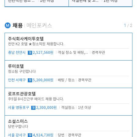
전반적인 청소 업무(객실청소.객실정리)
1년 이상
객실판매 및 고객응대
1년 이상
채용
메인포커스
1
/
2
주식회사케이투호텔
천안 K2 호텔 ★청소직원 채용합니다.
충남 천안시
월
2,527,560원
객실 청소 및 배팅, 주변 시설 청소
경력무관
루미호텔
청소팀 구인합니다
인천 서해구
월
5,200,000원
배팅 / 청소
경력무관
로프트관광호텔
주5일 8시간근무 메이드 채용 합니다.
서울 영등포구
월
2,300,000원
객실청소
1년 이상
소설스미스
당번구합니다
서울 강서구
월
4,924,730원
당번
경력무관