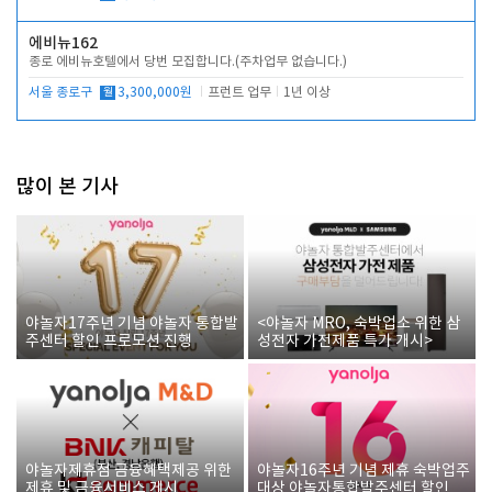
에비뉴162
종로 에비뉴호텔에서 당번 모집합니다.(주차업무 없습니다.)
서울 종로구
월
3,300,000원
프런트 업무
1년 이상
많이 본 기사
야놀자17주년 기념 야놀자 통합발
<야놀자 MRO, 숙박업소 위한 삼
주센터 할인 프로모션 진행
성전자 가전제품 특가 개시>
야놀자제휴점 금융혜택제공 위한
야놀자16주년 기념 제휴 숙박업주
제휴 및 금융서비스 게시
대상 야놀자통합발주센터 할인쿠