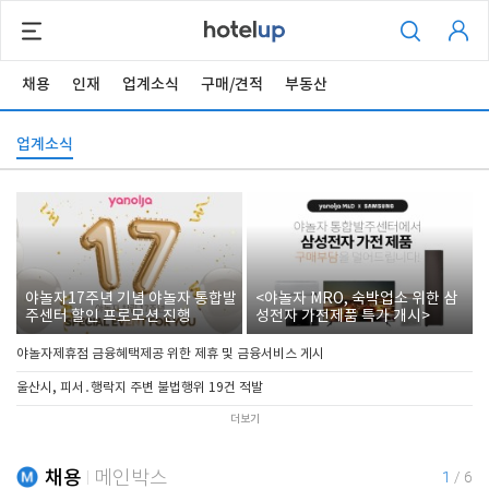
채용
인재
업계소식
구매/견적
부동산
업계소식
야놀자17주년 기념 야놀자 통합발
<야놀자 MRO, 숙박업소 위한 삼
주센터 할인 프로모션 진행
성전자 가전제품 특가 개시>
야놀자제휴점 금융혜택제공 위한 제휴 및 금융서비스 게시
울산시, 피서․행락지 주변 불법행위 19건 적발
더보기
채용
메인박스
1
/
6