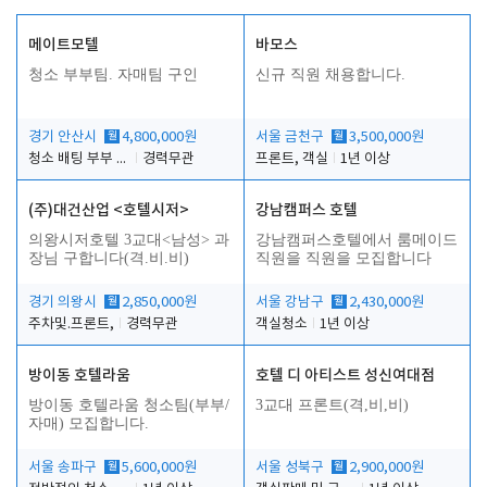
메이트모텔
바모스
청소 부부팀. 자매팀 구인
신규 직원 채용합니다.
경기 안산시
월
4,800,000원
서울 금천구
월
3,500,000원
청소 배팅 부부 구합니다
경력무관
프론트, 객실
1년 이상
(주)대건산업 <호텔시저>
강남캠퍼스 호텔
의왕시저호텔 3교대<남성> 과
강남캠퍼스호텔에서 룸메이드
장님 구합니다(격.비.비)
직원을 직원을 모집합니다
경기 의왕시
월
2,850,000원
서울 강남구
월
2,430,000원
주차및.프론트,
경력무관
객실청소
1년 이상
방이동 호텔라움
호텔 디 아티스트 성신여대점
방이동 호텔라움 청소팀(부부/
3교대 프론트(격,비,비)
자매) 모집합니다.
서울 송파구
월
5,600,000원
서울 성북구
월
2,900,000원