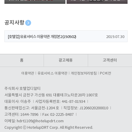
폰 증정
공지사항
[호텔업] 개인정보 처리방침 개정본1 (19.09.02)
2019.07.30
[호텔업] 유료서비스 이용약관 개정본2 (19.09.02)
2019.07.30
[호텔업] 개인정보 처리방침 개정본2 (19.09.02)
2019.07.30
홈
광고제휴
고객센터
이용약관
유료서비스 이용약관
개인정보처리방침
PC버전
주식회사 호텔업디알티
서울특별시 금천구 가산동 691 대륭테크노타운20차 1807호
대표이사: 이송주
사업자등록번호: 441-87-01934
통신판매업신고: 서울금천-1204 호
직업정보: J1206020200010
고객센터: 1644-7896
Fax: 02-2225-8487
이메일:
hdrt1109@hotelupdrt.com
Copyright ⓒ HotelupDRT Corp. All Right Reserved.