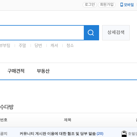
로그인
회원가입
모바일
로고
상세검색
부부팀
주말
당번
캐셔
청소
구매견적
부동산
수다방
번호
제목
호텔
공지
커뮤니티 게시판 이용에 대한 협조 및 당부 말씀
(20)