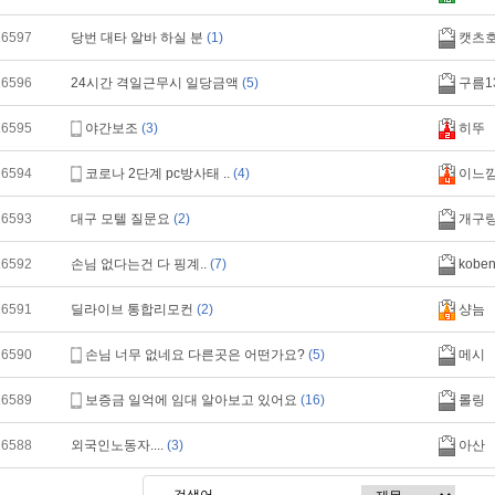
16597
당번 대타 알바 하실 분
(1)
캣츠호
16596
24시간 격일근무시 일당금액
(5)
구름1
16595
야간보조
(3)
히뚜
16594
코로나 2단계 pc방사태 ..
(4)
이느
16593
대구 모텔 질문요
(2)
개구
16592
손님 없다는건 다 핑계..
(7)
kobe
16591
딜라이브 통합리모컨
(2)
샹늠
16590
손님 너무 없네요 다른곳은 어떤가요?
(5)
메시
16589
보증금 일억에 임대 알아보고 있어요
(16)
롤링
16588
외국인노동자....
(3)
아산