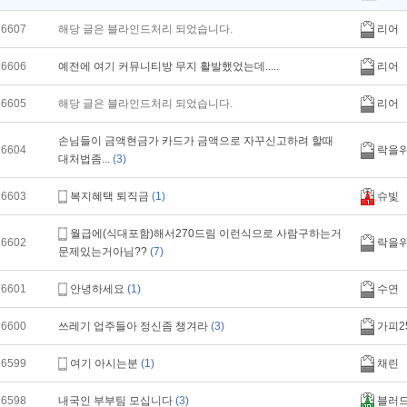
16607
해당 글은 블라인드처리 되었습니다.
리어
16606
예전에 여기 커뮤니티방 무지 활발했었는데.....
리어
16605
해당 글은 블라인드처리 되었습니다.
리어
손님들이 금액현금가 카드가 금액으로 자꾸신고하려 할때
16604
락을
대처법좀...
(3)
16603
복지혜택 퇴직금
(1)
슈빛
월급에(식대포함)해서270드림 이런식으로 사람구하는거
16602
락을
문제있는거아님??
(7)
16601
안녕하세요
(1)
수연
16600
쓰레기 업주들아 정신좀 챙겨라
(3)
가피2
16599
여기 아시는분
(1)
채린
16598
내국인 부부팀 모십니다
(3)
블러