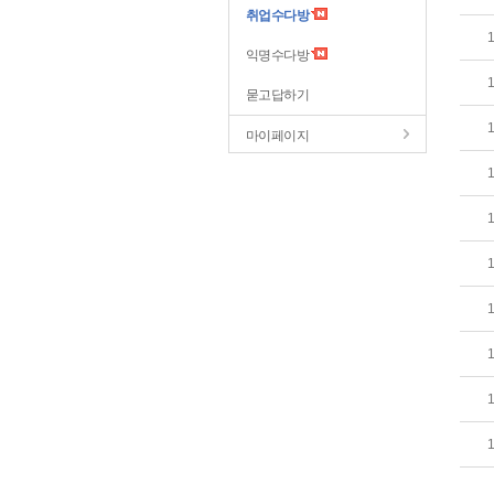
취업수다방
익명수다방
묻고답하기
마이페이지