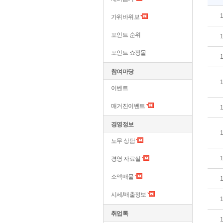
가위바위보
포인트 순위
포인트 쇼핑몰
참여마당
이벤트
매거진이벤트
경영정보
노무 상담
경영 자료실
소액매물
시세/매출정보
취업톡