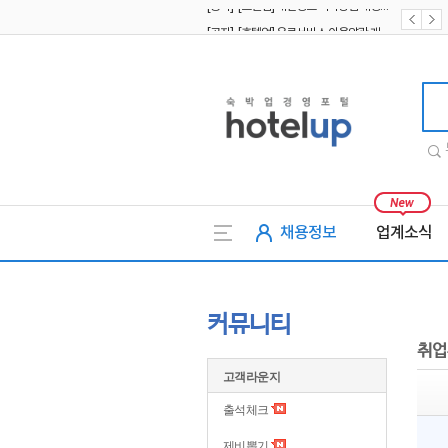
[공지] [호텔업] 유료서비스 이용약관 개정본2 (19.09.02)
[공지] [호텔업] 개인정보 처리방침 개정본2 (19.09.02)
호텔업
채용정보
업계소식
커뮤니티
취업
고객라운지
출석체크
제비뽑기