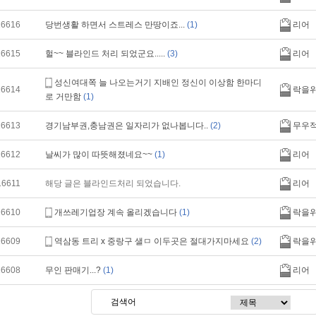
16616
당번생활 하면서 스트레스 만땅이죠...
(1)
리어
16615
헐~~ 블라인드 처리 되었군요.....
(3)
리어
성신여대쪽 늘 나오는거기 지배인 정신이 이상함 한마디
16614
락을
로 거만함
(1)
16613
경기남부권,충남권은 일자리가 없나봅니다..
(2)
무우
16612
날씨가 많이 따뜻해졌네요~~
(1)
리어
16611
해당 글은 블라인드처리 되었습니다.
리어
16610
개쓰레기업장 계속 올리겠습니다
(1)
락을
16609
역삼동 트리 x 중랑구 샐ㅁ 이두곳은 절대가지마세요
(2)
락을
16608
무인 판매기...?
(1)
리어