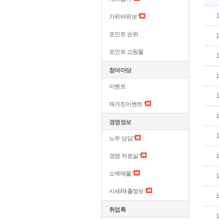
가위바위보
포인트 순위
포인트 쇼핑몰
참여마당
이벤트
매거진이벤트
경영정보
노무 상담
경영 자료실
소액매물
시세/매출정보
취업톡