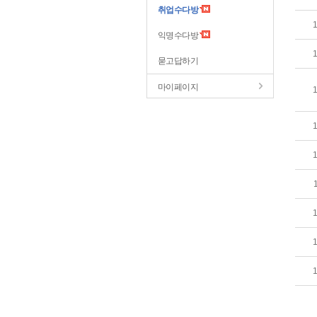
취업수다방
익명수다방
묻고답하기
마이페이지