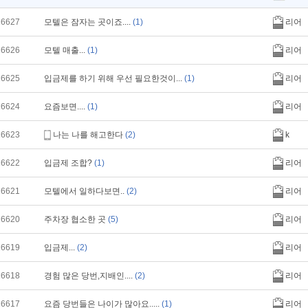
16627
모텔은 잠자는 곳이죠....
(1)
리어
16626
모텔 매출...
(1)
리어
16625
입금제를 하기 위해 우선 필요한것이...
(1)
리어
16624
요즘보면....
(1)
리어
16623
나는 나를 해고한다
(2)
k
16622
입금제 조합?
(1)
리어
16621
모텔에서 일하다보면..
(2)
리어
16620
주차장 협소한 곳
(5)
리어
16619
입금제...
(2)
리어
16618
경험 많은 당번,지배인....
(2)
리어
16617
요즘 당번들은 나이가 많아요.....
(1)
리어