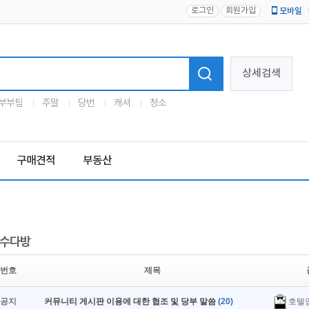
로그인
회원가입
모바일
로고
상세검색
부부팀
주말
당번
캐셔
청소
구매견적
부동산
수다방
번호
제목
호텔
공지
커뮤니티 게시판 이용에 대한 협조 및 당부 말씀
(20)