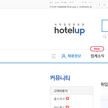
[공지] [호텔업] 유료서비스 이용약관 개정본2 (19.09.02)
[공지] [호텔업] 개인정보 처리방침 개정본2 (19.09.02)
호텔업
채용정보
업계소식
커뮤니티
취업
고객라운지
출석체크
제비뽑기