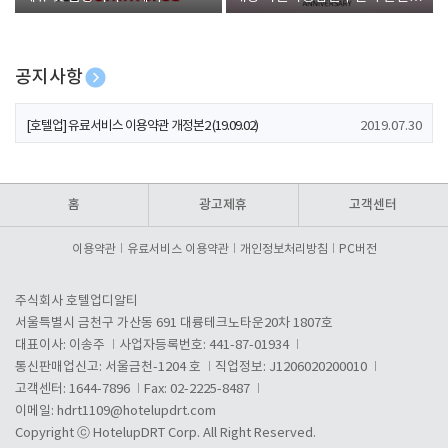
폰 증정
공지사항
[호텔업] 개인정보 처리방침 개정본1 (19.09.02)
2019.07.30
[호텔업] 유료서비스 이용약관 개정본2 (19.09.02)
2019.07.30
[호텔업] 개인정보 처리방침 개정본2 (19.09.02)
2019.07.30
홈
광고제휴
고객센터
이용약관
유료서비스 이용약관
개인정보처리방침
PC버전
주식회사 호텔업디알티
서울특별시 금천구 가산동 691 대륭테크노타운20차 1807호
대표이사: 이송주
사업자등록번호: 441-87-01934
통신판매업신고: 서울금천-1204 호
직업정보: J1206020200010
고객센터: 1644-7896
Fax: 02-2225-8487
이메일:
hdrt1109@hotelupdrt.com
Copyright ⓒ HotelupDRT Corp. All Right Reserved.