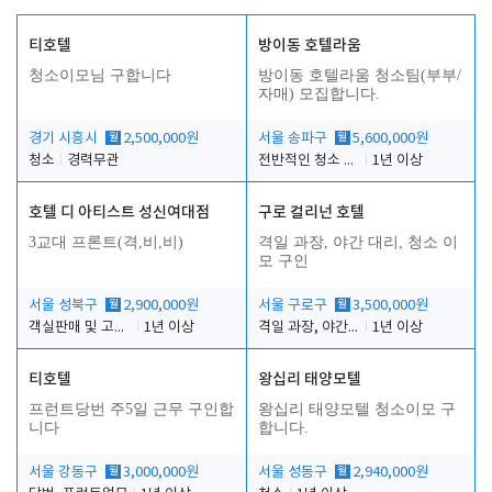
티호텔
방이동 호텔라움
청소이모님 구합니다
방이동 호텔라움 청소팀(부부/
자매) 모집합니다.
경기 시흥시
월
2,500,000원
서울 송파구
월
5,600,000원
청소
경력무관
전반적인 청소 업무(객실청소.객실정리)
1년 이상
호텔 디 아티스트 성신여대점
구로 컬리넌 호텔
3교대 프론트(격,비,비)
격일 과장, 야간 대리, 청소 이
모 구인
서울 성북구
월
2,900,000원
서울 구로구
월
3,500,000원
객실판매 및 고객응대
1년 이상
격일 과장, 야간 대리, 청소 이모
1년 이상
티호텔
왕십리 태양모텔
프런트당번 주5일 근무 구인합
왕십리 태양모텔 청소이모 구
니다
합니다.
서울 강동구
월
3,000,000원
서울 성동구
월
2,940,000원