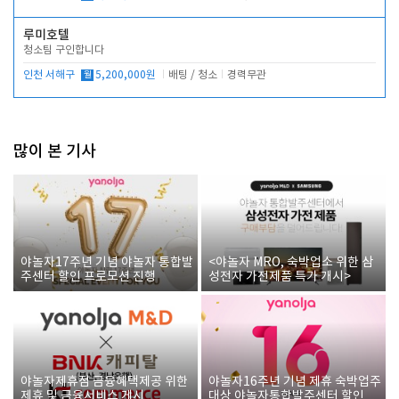
루미호텔
청소팀 구인합니다
인천 서해구
월
5,200,000원
배팅 / 청소
경력무관
많이 본 기사
야놀자17주년 기념 야놀자 통합발
<야놀자 MRO, 숙박업소 위한 삼
주센터 할인 프로모션 진행
성전자 가전제품 특가 개시>
야놀자제휴점 금융혜택제공 위한
야놀자16주년 기념 제휴 숙박업주
제휴 및 금융서비스 게시
대상 야놀자통합발주센터 할인쿠