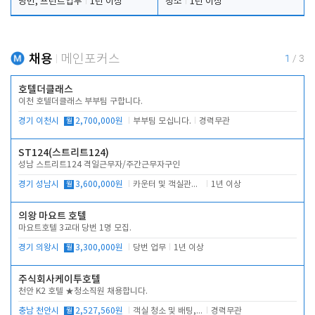
당번, 프런트업무
1년 이상
청소
1년 이상
채용
메인포커스
1
/
3
호텔더클래스
이천 호텔더클래스 부부팀 구합니다.
경기 이천시
월
2,700,000원
부부팀 모십니다.
경력무관
ST124(스트리트124)
성남 스트리트124 격일근무자/주간근무자구인
경기 성남시
월
3,600,000원
카운터 및 객실관리 전반
1년 이상
의왕 마요트 호텔
마요트호텔 3교대 당번 1명 모집.
경기 의왕시
월
3,300,000원
당번 업무
1년 이상
주식회사케이투호텔
천안 K2 호텔 ★청소직원 채용합니다.
충남 천안시
월
2,527,560원
객실 청소 및 배팅, 주변 시설 청소
경력무관