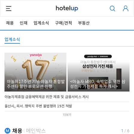
채용
인재
업계소식
구매/견적
부동산
업계소식
야놀자17주년 기념 야놀자 통합발
<야놀자 MRO, 숙박업소 위한 삼
주센터 할인 프로모션 진행
성전자 가전제품 특가 개시>
야놀자제휴점 금융혜택제공 위한 제휴 및 금융서비스 게시
울산시, 피서․행락지 주변 불법행위 19건 적발
더보기
채용
메인박스
1
/
6