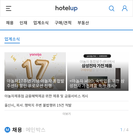
채용
인재
업계소식
구매/견적
부동산
업계소식
야놀자17주년 기념 야놀자 통합발
<야놀자 MRO, 숙박업소 위한 삼
주센터 할인 프로모션 진행
성전자 가전제품 특가 개시>
야놀자제휴점 금융혜택제공 위한 제휴 및 금융서비스 게시
울산시, 피서․행락지 주변 불법행위 19건 적발
더보기
채용
메인박스
1
/
4