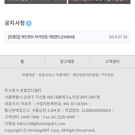
폰 증정
공지사항
[호텔업] 개인정보 처리방침 개정본2 (19.09.02)
2019.07.30
[호텔업] 개인정보 처리방침 개정본1 (19.09.02)
2019.07.30
[호텔업] 유료서비스 이용약관 개정본2 (19.09.02)
2019.07.30
홈
광고제휴
고객센터
이용약관
유료서비스 이용약관
개인정보처리방침
PC버전
주식회사 호텔업디알티
서울특별시 금천구 가산동 691 대륭테크노타운20차 1807호
대표이사: 이송주
사업자등록번호: 441-87-01934
통신판매업신고: 서울금천-1204 호
직업정보: J1206020200010
고객센터: 1644-7896
Fax: 02-2225-8487
이메일:
hdrt1109@hotelupdrt.com
Copyright ⓒ HotelupDRT Corp. All Right Reserved.