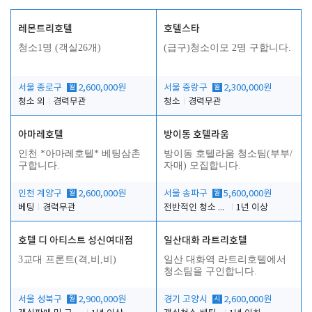
레몬트리호텔
호텔스타
청소1명 (객실26개)
(급구)청소이모 2명 구합니다.
서울 종로구
월
2,600,000원
서울 중랑구
월
2,300,000원
청소 외
경력무관
청소
경력무관
아마레호텔
방이동 호텔라움
인천 *아마레호텔* 베팅삼촌
방이동 호텔라움 청소팀(부부/
구합니다.
자매) 모집합니다.
인천 계양구
월
2,600,000원
서울 송파구
월
5,600,000원
베팅
경력무관
전반적인 청소 업무(객실청소.객실정리)
1년 이상
호텔 디 아티스트 성신여대점
일산대화 라트리호텔
3교대 프론트(격,비,비)
일산 대화역 라트리호텔에서
청소팀을 구인합니다.
서울 성북구
월
2,900,000원
경기 고양시
시
2,600,000원