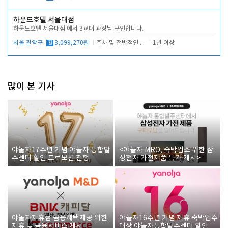
하운드호텔 서울대점
하운드호텔 서울대점 에서 3교대 과장님 구인합니다.
서울 관악구
월
3,099,270원
주차 및 전반적인 당번업무
1년 이상
많이 본 기사
야놀자17주년 기념 야놀자 통합발
<야놀자 MRO, 숙박업소 위한 삼
주센터 할인 프로모션 진행
성전자 가전제품 특가 개시>
야놀자제휴점 금융혜택제공 위한
야놀자16주년 기념 제휴 숙박업주
제휴 및 금융서비스 게시
대상 야놀자통합발주센터 할인쿠