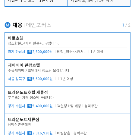
객실판매 및 고객응대
1년 이상
객실청소,베팅 ,
1년 이하
채용
메인포커스
1
/
2
바로호텔
청소한분..<캐셔 한분>.. 구합니다.
경기 하남시
월
2,600,000원
베팅.,청소<<캐셔 모셔봅니다.
1년 이상
제이베이 관광호텔
수유제이베이호텔에서 청소팀 모집합니다
서울 강북구
월
5,600,000원
1년 이상
브라운도트호텔 세류점
부부또는 자매 청소팀 구합니다.
경기 수원시
월
5,400,000원
객실청소및 베팅
경력무관
브라운도트세류점
베팅삼촌구해요
경기 수원시
월
2,316,930원
베팅삼촌
경력무관