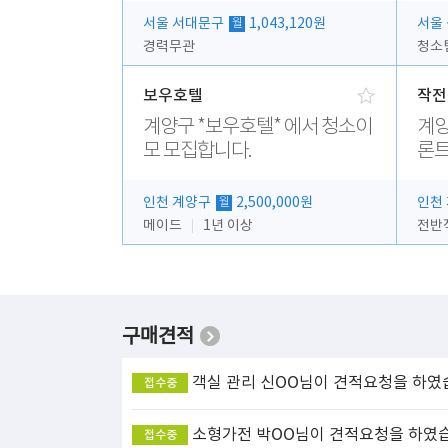
서울 서대문구
1,043,120원
서울
월
경력무관
청소
보우호텔
작전
계양구 *보우호텔* 에서 청소이
계양
모 모집합니다.
론트
인천 계양구
2,500,000원
인천
월
메이드
1년 이상
전반
구매견적
객실 관리
신OO님이 견적요청을 하였
접수중
소형가전
박OO님이 견적요청을 하였
접수중