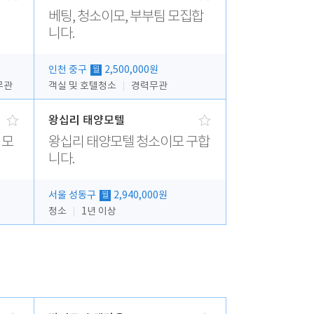
베팅, 청소이모, 부부팀 모집합
니다.
인천 중구
2,500,000원
월
무관
객실 및 호텔청소
경력무관
왕십리 태양모텔
 모
왕십리 태양모텔 청소이모 구합
니다.
서울 성동구
2,940,000원
월
청소
1년 이상