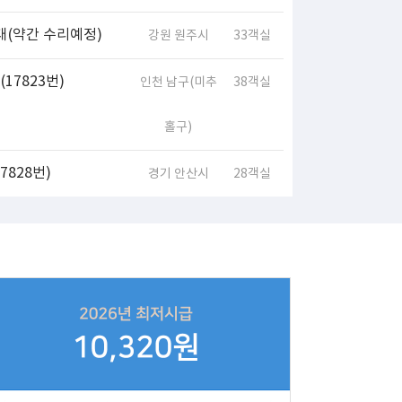
대(약간 수리예정)
강원 원주시
33객실
17823번)
인천 남구(미추
38객실
홀구)
828번)
경기 안산시
28객실