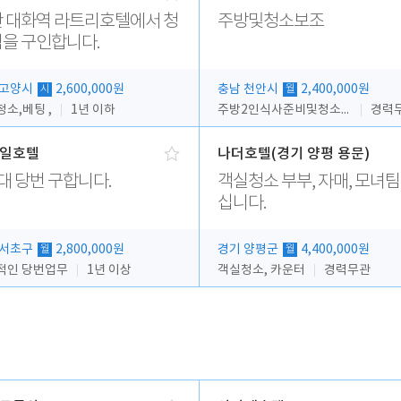
 대화역 라트리호텔에서 청
주방및청소보조
을 구인합니다.
 고양시
2,600,000원
충남 천안시
2,400,000원
시
월
소,베팅 ,
1년 이하
주방2인식사준비및청소린렌보조
경력
일호텔
나더호텔(경기 양평 용문)
대 당번 구합니다.
객실청소 부부, 자매, 모녀팀
십니다.
 서초구
2,800,000원
경기 양평군
4,400,000원
월
월
적인 당번업무
1년 이상
객실청소, 카운터
경력무관