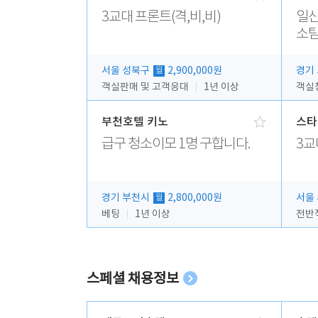
3교대 프론트(격,비,비)
일산
소팀
서울 성북구
2,900,000원
경기
월
객실판매 및 고객응대
1년 이상
객실청
부천호텔 키노
스타
급구 청소이모 1명 구합니다.
3교
경기 부천시
2,800,000원
서울
월
베팅
1년 이상
전반
스페셜 채용정보