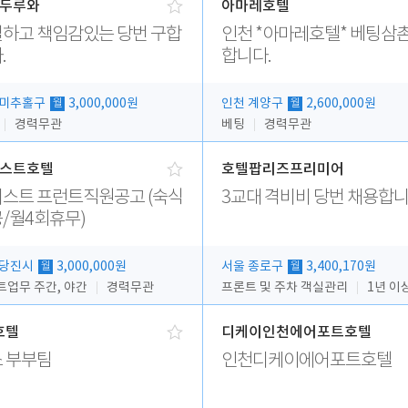
두루와
아마레호텔
하고 책임감있는 당번 구합
인천 *아마레호텔* 베팅삼촌
.
합니다.
 미추홀구
3,000,000원
인천 계양구
2,600,000원
월
월
경력무관
베팅
경력무관
스트호텔
호텔팝리즈프리미어
스트 프런트직원공고 (숙식
3교대 격비비 당번 채용합니
/월4회휴무)
 당진시
3,000,000원
서울 종로구
3,400,170원
월
월
트업무 주간, 야간
경력무관
프론트 및 주차 객실관리
1년 이
호텔
디케이인천에어포트호텔
 부부팀
인천디케이에어포트호텔