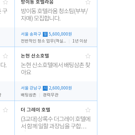
방이동 호텔라움
 구
방이동 호텔라움 청소팀(부부/
자매) 모집합니다.
서울 송파구
5,600,000원
월
전반적인 청소 업무(객실청소.객실정리)
1년 이상
논현 산소호텔
다.
논현 산소호텔에서 배팅삼촌 찾
아요
서울 강남구
2,600,000원
시
상
배팅삼촌
경력무관
더 그레이 호텔
(3교대)상록수 더그레이 호텔에
서 함께 일할 과장님을 구합니
다.