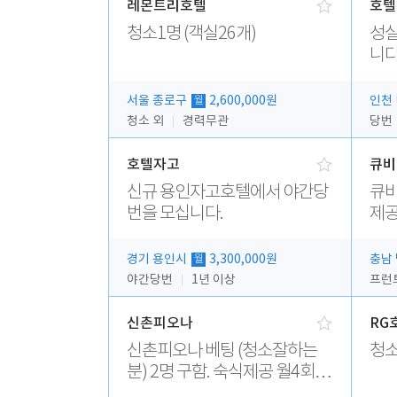
레몬트리호텔
호텔
청소1명 (객실26개)
성실
니다
서울 종로구
2,600,000원
인천
월
청소 외
경력무관
당번
호텔자고
큐비
신규 용인자고호텔에서 야간당
큐비
번을 모십니다.
제공
경기 용인시
3,300,000원
충남
월
야간당번
1년 이상
프런
신촌피오나
RG
신촌피오나 베팅 (청소잘하는
청소
분) 2명 구함. 숙식제공 월4회휴
무