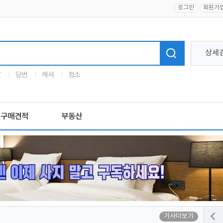
로그인
회원가
상세
말
당번
캐셔
청소
구매견적
부동산
기사더보기