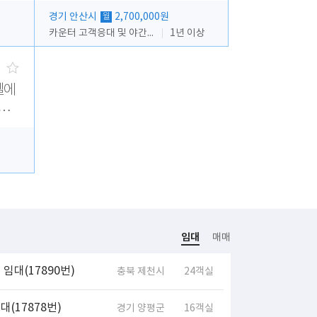
경기 안산시
2,700,000원
월
카운터 고객응대 및 야간더블청소
1년 이상
텔에
 모
임대
매매
임대(17890번)
충북 제천시
24객실
(17878번)
경기 양평군
16객실