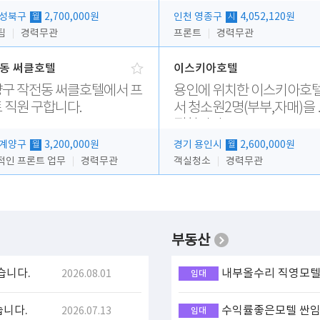
 성북구
2,700,000원
인천 영종구
4,052,120원
월
시
팀
경력무관
프론트
경력무관
동 써클호텔
이스키아호텔
구 작전동 써클호텔에서 프
용인에 위치한 이스키아호
 직원 구합니다.
서 청소원2명(부부,자매)을
집합니다..
 계양구
3,200,000원
경기 용인시
2,600,000원
월
월
적인 프론트 업무
경력무관
객실청소
경력무관
부동산
습니다.
내부올수리 직영모텔 
2026.08.01
임대
습니다.
수익률좋은모텔 싼임대
2026.07.13
임대