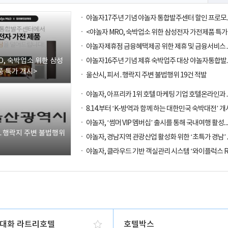
O, 숙박업소 위한 삼성
 특가 개시>
울산시, 피서․행락지 주변 불법행위 19건 적발
8.14.부터 ‘K-방역과 함께 하는 대한민국 숙박대전’ 개
야놀자, ‘썸머 VIP 멤버십’ 출시를 통해
서․행락지 주변 불법행위
대화 라트리호텔
호텔박스