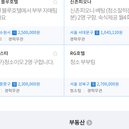
 블루호텔
신촌피오나
 블루호텔에서 부부 자매팀
신촌피오나 베팅 (청소잘하는
아요
분) 2명 구함. 숙식제공 월4회휴
무
 수원시
2,500,000원
서울 서대문구
1,043,120원
시
월
드
경력무관
경력무관
스타
RG호텔
구)청소이모 2명 구합니다.
청소 부부팀
 중랑구
2,300,000원
서울 성북구
2,700,000원
월
월
경력무관
청소팀
경력무관
부동산