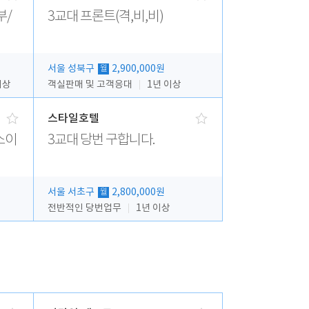
부/
3교대 프론트(격,비,비)
서울 성북구
2,900,000원
월
이상
객실판매 및 고객응대
1년 이상
스타일호텔
소이
3교대 당번 구합니다.
서울 서초구
2,800,000원
월
전반적인 당번업무
1년 이상