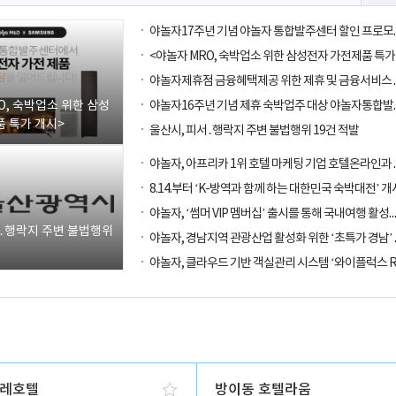
O, 숙박업소 위한 삼성
 특가 개시>
울산시, 피서․행락지 주변 불법행위 19건 적발
8.14.부터 ‘K-방역과 함께 하는 대한민국 숙박대전’ 개
야놀자, ‘썸머 VIP 멤버십’ 출시를 통해
서․행락지 주변 불법행위
레호텔
방이동 호텔라움