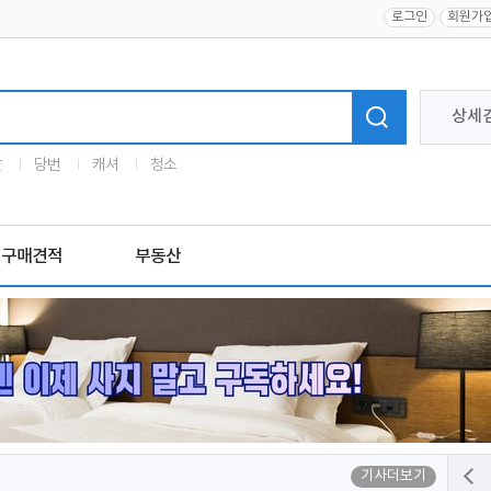
로그인
회원가
상세
말
당번
캐셔
청소
구매견적
부동산
기사더보기