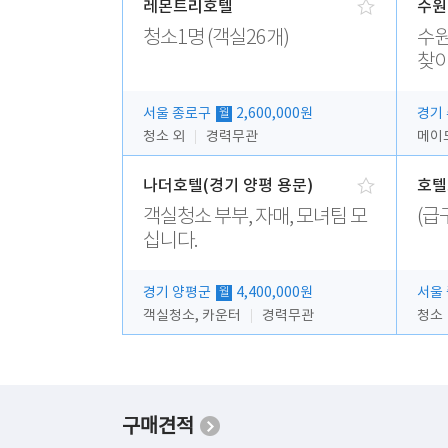
레몬트리호텔
수원
청소1명 (객실26개)
수원
찾
서울 종로구
2,600,000원
경기
월
청소 외
경력무관
메이
나더호텔(경기 양평 용문)
호텔
객실청소 부부, 자매, 모녀팀 모
(급
십니다.
경기 양평군
4,400,000원
서울
월
객실청소, 카운터
경력무관
청소
구매견적