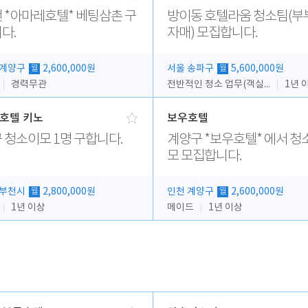
 *아마레호텔* 베팅삼촌 구
방이동 호텔라움 청소팀(부
다.
자매) 모집합니다.
 계양구
2,600,000원
서울 송파구
5,600,000원
월
월
경력무관
전반적인 청소 업무(객실청소.객실정리)
1년 
호텔 키노
보우호텔
 청소이모 1명 구합니다.
계양구 *보우호텔* 에서 청
모 모집합니다.
 부천시
2,800,000원
인천 계양구
2,600,000원
월
월
1년 이상
메이드
1년 이상