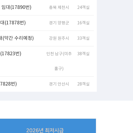
임대(17890번)
충북 제천시
24객실
(17878번)
경기 양평군
16객실
대(약간 수리예정)
강원 원주시
33객실
17823번)
인천 남구(미추
38객실
홀구)
828번)
경기 안산시
28객실