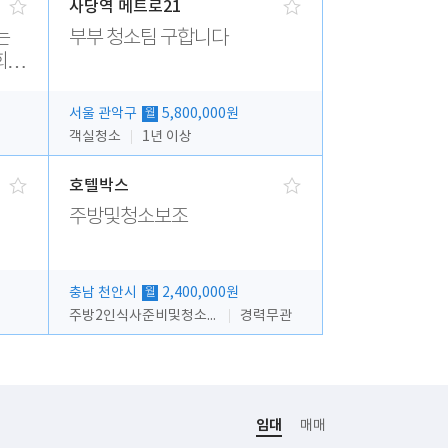
사당역 메트로21
부부 청소팀 구합니다
서울 관악구
5,800,000원
월
객실청소
1년 이상
호텔박스
주방및청소보조
충남 천안시
2,400,000원
월
주방2인식사준비및청소린렌보조
경력무관
임대
매매