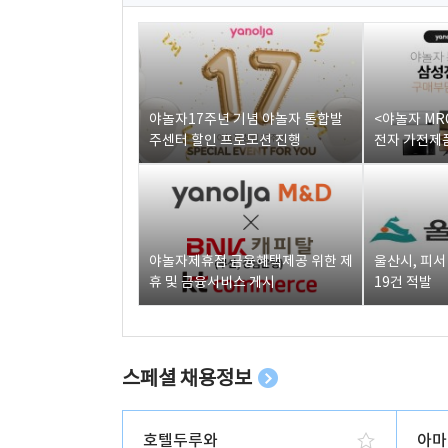
야놀자17주년 기념 야놀자 통합발
<야놀자 MR
주센터 할인 프로모션 진행
전자 가전제품
야놀자제휴점 금융혜택제공 위한 제
울산시, 피
휴 및 금융서비스 게시
19건 적발
스페셜 채용정보
호텔두루와
아마