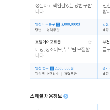
성실하고 책임감있는 당번 구합
인천
니다.
합니
인천 미추홀구
3,000,000원
인천
월
당번
경력무관
베팅
호텔에어포트준
부천
베팅, 청소이모, 부부팀 모집합
급구
니다.
인천 중구
2,500,000원
경기
월
객실 및 호텔청소
경력무관
베팅
스페셜 채용정보