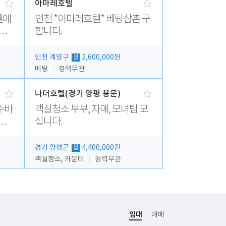
아마레호텔
텔에
인천 *아마레호텔* 베팅삼촌 구
 모
합니다.
인천 계양구
2,600,000원
월
베팅
경력무관
나더호텔(경기 양평 용문)
수바
객실청소 부부, 자매, 모녀팀 모
실.
십니다.
경기 양평군
4,400,000원
월
객실청소, 카운터
경력무관
임대
매매