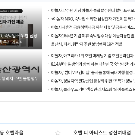
O, 숙박업소 위한 삼성
 특가 개시>
울산시, 피서․행락지 주변 불법행위 19건 적발
8.14.부터 ‘K-방역과 함께 하는 대한민국 숙박대전’ 개
야놀자, ‘썸머 VIP 멤버십’ 출시를 통해
서․행락지 주변 불법행위
동 호텔라움
호텔 디 아티스트 성신여대점