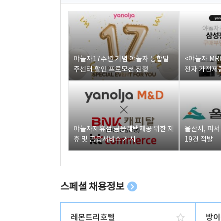
야놀자17주년 기념 야놀자 통합발
<야놀자 MR
주센터 할인 프로모션 진행
전자 가전제품
야놀자제휴점 금융혜택제공 위한 제
울산시, 피
휴 및 금융서비스 게시
19건 적발
스페셜 채용정보
레몬트리호텔
방이