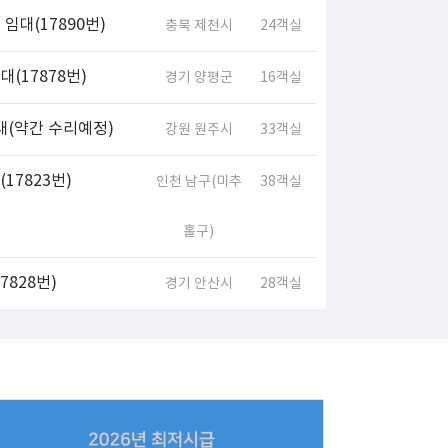
임대(17890번)
충북 제천시
24객실
(17878번)
경기 양평군
16객실
대(약간 수리예정)
강원 원주시
33객실
17823번)
인천 남구(미추
38객실
홀구)
828번)
경기 안산시
28객실