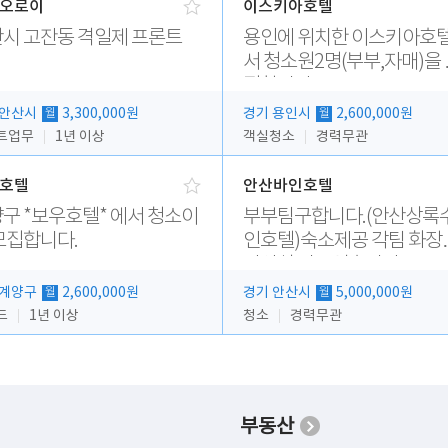
오로이
이스키아호텔
시 고잔동 격일제 프론트
용인에 위치한 이스키아호
서 청소원2명(부부,자매)을
집합니다..
 안산시
3,300,000원
경기 용인시
2,600,000원
월
월
트업무
1년 이상
객실청소
경력무관
호텔
안산바인호텔
구 *보우호텔* 에서 청소이
부부팀구합니다.(안산상록
모집합니다.
인호텔)숙소제공 각팀 화장
샤워실 따로있습니다.
 계양구
2,600,000원
경기 안산시
5,000,000원
월
월
드
1년 이상
청소
경력무관
부동산