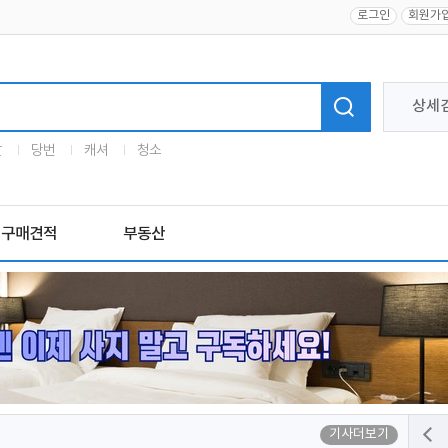
로그인
회원가
상세
말
당번
캐셔
청소
구매견적
부동산
기사더보기