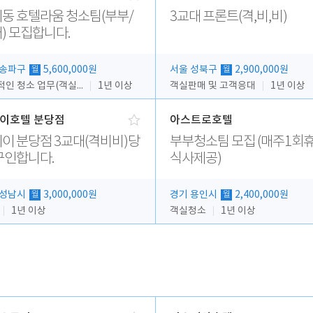
동 호텔라움 청소팀(부부/
3교대 프론트(격,비,비)
) 모집합니다.
 송파구
5,600,000원
서울 성북구
2,900,000원
월
월
전반적인 청소 업무(객실청소.객실정리)
1년 이상
객실판매 및 고객응대
1년 이상
이호텔 분당점
아스트로호텔
이 분당점 3교대(격비비)당
부부청소팀 모집 (매주1회휴
구인합니다.
식사제공)
 성남시
3,000,000원
경기 용인시
2,400,000원
월
월
1년 이상
객실청소
1년 이상