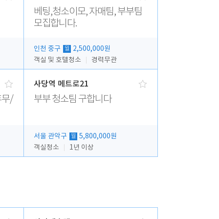
베팅,청소이모, 자매팀, 부부팀
모집합니다.
인천 중구
2,500,000원
월
객실 및 호텔청소
경력무관
사당역 메트로21
무/
부부 청소팀 구합니다
서울 관악구
5,800,000원
월
객실청소
1년 이상