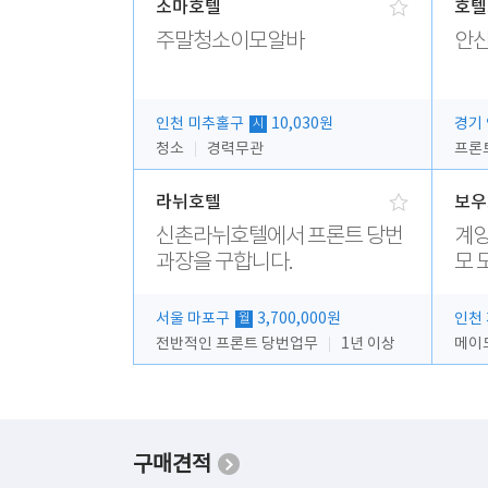
소마호텔
호텔
주말청소이모알바
안산
인천 미추홀구
10,030원
경기
시
청소
경력무관
프론
라뉘호텔
보우
신촌라뉘호텔에서 프론트 당번
계양
과장을 구합니다.
모 
서울 마포구
3,700,000원
인천
월
전반적인 프론트 당번업무
1년 이상
메이
구매견적