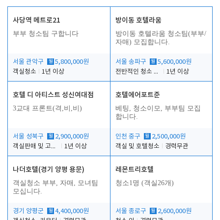
사당역 메트로21
방이동 호텔라움
부부 청소팀 구합니다
방이동 호텔라움 청소팀(부부/
자매) 모집합니다.
서울 관악구
월
5,800,000원
서울 송파구
월
5,600,000원
객실청소
1년 이상
전반적인 청소 업무(객실청소.객실정리)
1년 이상
호텔 디 아티스트 성신여대점
호텔에어포트준
3교대 프론트(격,비,비)
베팅, 청소이모, 부부팀 모집
합니다.
서울 성북구
월
2,900,000원
인천 중구
월
2,500,000원
객실판매 및 고객응대
1년 이상
객실 및 호텔청소
경력무관
나더호텔(경기 양평 용문)
레몬트리호텔
객실청소 부부, 자매, 모녀팀
청소1명 (객실26개)
모십니다.
경기 양평군
월
4,400,000원
서울 종로구
월
2,600,000원