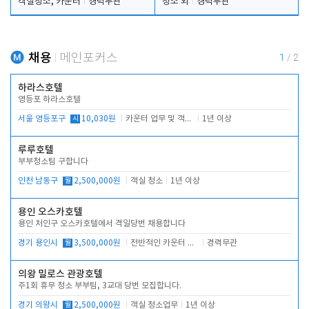
객실청소, 카운터
경력무관
청소 외
경력무관
채용
메인포커스
1
/
2
하라스호텔
영등포 하라스호텔
서울 영등포구
시
10,030원
카운터 업무 및 객실관리(청소상태 확인, 객실판매)
1년 이상
루루호텔
부부청소팀 구합니다
인천 남동구
월
2,500,000원
객실 청소
1년 이상
용인 오스카호텔
용인 처인구 오스카호텔에서 격일당번 채용합니다
경기 용인시
월
3,500,000원
전반적인 카운터 업무
경력무관
의왕 밀로스 관광호텔
주1회 휴무 청소 부부팀, 3교대 당번 모집합니다.
경기 의왕시
월
2,500,000원
객실 청소업무
1년 이상