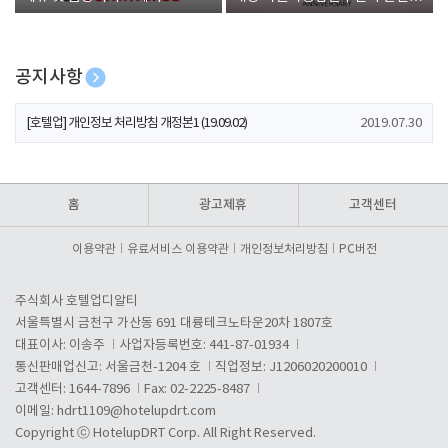
폰 증정
공지사항
[호텔업] 개인정보 처리방침 개정본2 (19.09.02)
2019.07.30
[호텔업] 개인정보 처리방침 개정본1 (19.09.02)
2019.07.30
[호텔업] 유료서비스 이용약관 개정본2 (19.09.02)
2019.07.30
홈
광고제휴
고객센터
이용약관
유료서비스 이용약관
개인정보처리방침
PC버전
주식회사 호텔업디알티
서울특별시 금천구 가산동 691 대륭테크노타운20차 1807호
대표이사: 이송주
사업자등록번호: 441-87-01934
통신판매업신고: 서울금천-1204 호
직업정보: J1206020200010
고객센터: 1644-7896
Fax: 02-2225-8487
이메일:
hdrt1109@hotelupdrt.com
Copyright ⓒ HotelupDRT Corp. All Right Reserved.