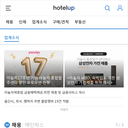
채용
인재
업계소식
구매/견적
부동산
업계소식
야놀자17주년 기념 야놀자 통합발
<야놀자 MRO, 숙박업소 위한 삼
주센터 할인 프로모션 진행
성전자 가전제품 특가 개시>
야놀자제휴점 금융혜택제공 위한 제휴 및 금융서비스 게시
울산시, 피서․행락지 주변 불법행위 19건 적발
더보기
채용
메인박스
1
/
3