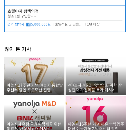
호텔야자 평택역점
청소 1팀 구인합니다
경기 평택시
월
5,000,000원
호텔객실 및 공용시설 청소 관리
1년 이상
많이 본 기사
야놀자17주년 기념 야놀자 통합발
<야놀자 MRO, 숙박업소 위한 삼
주센터 할인 프로모션 진행
성전자 가전제품 특가 개시>
야놀자제휴점 금융혜택제공 위한
야놀자16주년 기념 제휴 숙박업주
제휴 및 금융서비스 게시
대상 야놀자통합발주센터 할인쿠