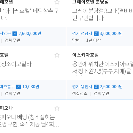
레호텔
그레이호텔 분당점
 *아마레호텔* 베팅삼촌 구
그레이 분당점 3교대(격비비
다.
번 구인합니다.
 계양구
2,600,000원
경기 성남시
3,000,000원
월
월
경력무관
당번
1년 이상
호텔
이스키아호텔
말청소이모알바
용인에 위치한 이스키아호
서 청소원2명(부부,자매)을
집합니다..
 미추홀구
10,030원
경기 용인시
2,600,000원
시
월
경력무관
객실청소
경력무관
피오나
 베팅 (청소잘하는
2명 구함. 숙식제공 월4회휴