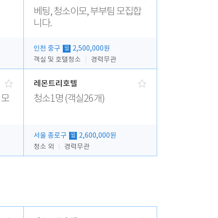
베팅, 청소이모, 부부팀 모집합
니다.
인천 중구
2,500,000원
월
객실 및 호텔청소
경력무관
레몬트리호텔
 모
청소1명 (객실26개)
서울 종로구
2,600,000원
월
청소 외
경력무관