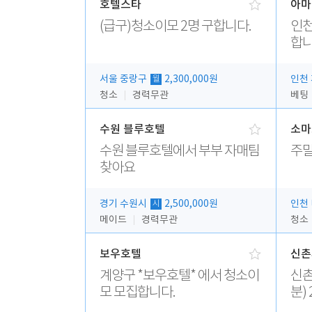
호텔스타
아마
(급구)청소이모 2명 구합니다.
인천
합니
서울 중랑구
2,300,000원
인천
월
청소
경력무관
베팅
수원 블루호텔
소마
수원 블루호텔에서 부부 자매팀
주
찾아요
경기 수원시
2,500,000원
인천
시
메이드
경력무관
청소
보우호텔
신촌
계양구 *보우호텔* 에서 청소이
신촌피오나
모 모집합니다.
분) 
무