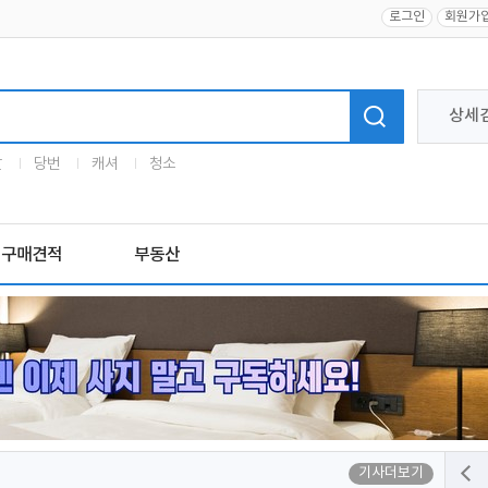
로그인
회원가
상세
말
당번
캐셔
청소
구매견적
부동산
기사더보기