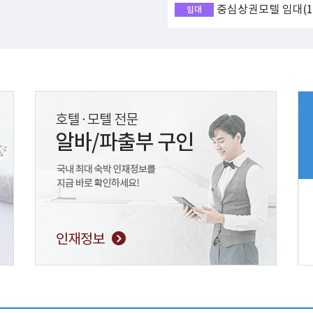
중심상권모텔 임대(17
임대