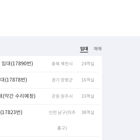
임대
매매
임대(17890번)
충북 제천시
24객실
(17878번)
경기 양평군
16객실
대(약간 수리예정)
강원 원주시
33객실
17823번)
인천 남구(미추
38객실
홀구)