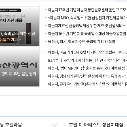
O, 숙박업소 위한 삼성
 특가 개시>
울산시, 피서․행락지 주변 불법행위 19건 적발
8.14.부터 ‘K-방역과 함께 하는 대한민국 숙박대전’ 개
야놀자, ‘썸머 VIP 멤버십’ 출시를 통해
서․행락지 주변 불법행위
동 호텔라움
호텔 디 아티스트 성신여대점