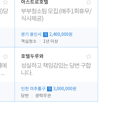
아스트로호텔
)당
부부청소팀 모집 (매주1회휴무/
식사제공)
경기 용인시
2,400,000원
월
객실청소
1년 이상
호텔두루와
텔에
성실하고 책임감있는 당번 구합
 모
니다.
인천 미추홀구
3,000,000원
월
당번
경력무관