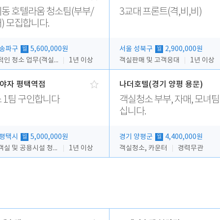
동 호텔라움 청소팀(부부/
3교대 프론트(격,비,비)
) 모집합니다.
 송파구
5,600,000원
서울 성북구
2,900,000원
월
월
전반적인 청소 업무(객실청소.객실정리)
1년 이상
객실판매 및 고객응대
1년 이상
야자 평택역점
나더호텔(경기 양평 용문)
 1팀 구인합니다
객실청소 부부, 자매, 모녀팀
십니다.
 평택시
5,000,000원
경기 양평군
4,400,000원
월
월
호텔객실 및 공용시설 청소 관리
1년 이상
객실청소, 카운터
경력무관