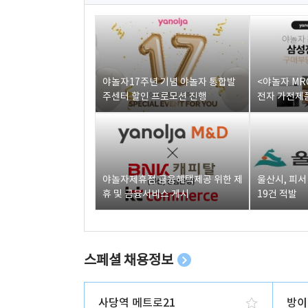
야놀자17주년 기념 야놀자 통합발
<야놀자 MR
주센터 할인 프로모션 진행
전자 가전제품
야놀자제휴점 금융혜택제공 위한 제
울산시, 피
휴 및 금융서비스 게시
19건 적발
스페셜 채용정보
사당역 메트로21
방이