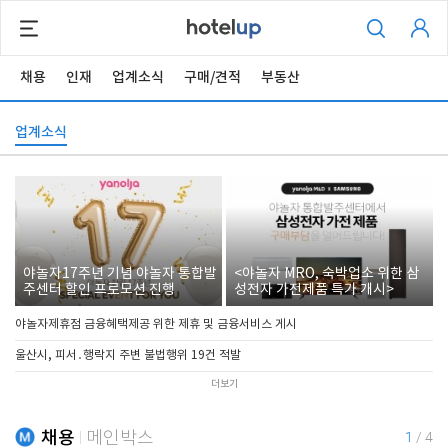
채용
인재
업계소식
구매/견적
부동산
업계소식
야놀자17주년 기념 야놀자 통합발
<야놀자 MRO, 숙박업소 위한 삼
주센터 할인 프로모션 진행
성전자 가전제품 특가 개시>
야놀자제휴점 금융혜택제공 위한 제휴 및 금융서비스 게시
울산시, 피서․행락지 주변 불법행위 19건 적발
더보기
채용
메인박스
1
/
4