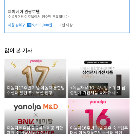
제이베이 관광호텔
수유제이베이호텔에서 청소팀 모집합니다
서울 강북구
월
5,600,000원
1년 이상
많이 본 기사
야놀자17주년 기념 야놀자 통합발
<야놀자 MRO, 숙박업소 위한 삼
주센터 할인 프로모션 진행
성전자 가전제품 특가 개시>
야놀자제휴점 금융혜택제공 위한
야놀자16주년 기념 제휴 숙박업주
제휴 및 금융서비스 게시
대상 야놀자통합발주센터 할인쿠