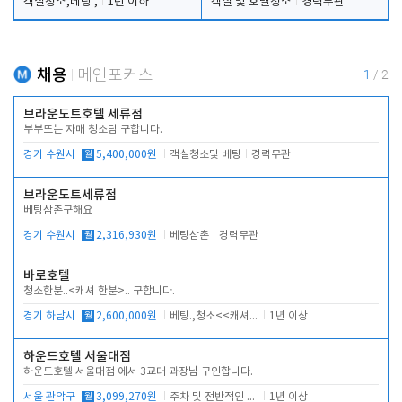
객실청소,베팅 ,
1년 이하
객실 및 호텔청소
경력무관
채용
메인포커스
1
/
2
브라운도트호텔 세류점
부부또는 자매 청소팀 구합니다.
경기 수원시
월
5,400,000원
객실청소및 베팅
경력무관
브라운도트세류점
베팅삼촌구해요
경기 수원시
월
2,316,930원
베팅삼촌
경력무관
바로호텔
청소한분..<캐셔 한분>.. 구합니다.
경기 하남시
월
2,600,000원
베팅.,청소<<캐셔 모셔봅니다.
1년 이상
하운드호텔 서울대점
하운드호텔 서울대점 에서 3교대 과장님 구인합니다.
서울 관악구
월
3,099,270원
주차 및 전반적인 당번업무
1년 이상