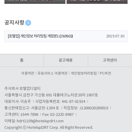
폰 증정
공지사항
[호텔업] 개인정보 처리방침 개정본2 (19.09.02)
2019.07.30
[호텔업] 개인정보 처리방침 개정본1 (19.09.02)
2019.07.30
[호텔업] 유료서비스 이용약관 개정본2 (19.09.02)
2019.07.30
홈
광고제휴
고객센터
이용약관
유료서비스 이용약관
개인정보처리방침
PC버전
주식회사 호텔업디알티
서울특별시 금천구 가산동 691 대륭테크노타운20차 1807호
대표이사: 이송주
사업자등록번호: 441-87-01934
통신판매업신고: 서울금천-1204 호
직업정보: J1206020200010
고객센터: 1644-7896
Fax: 02-2225-8487
이메일:
hdrt1109@hotelupdrt.com
Copyright ⓒ HotelupDRT Corp. All Right Reserved.