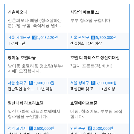
신촌피오나
사당역 메트로21
신촌피오나 베팅 (청소잘하는
부부 청소팀 구합니다
분) 2명 구함. 숙식제공 월4회
휴무
서울 서대문구
월
1,043,120원
서울 관악구
월
5,800,000원
경력무관
객실청소
1년 이상
방이동 호텔라움
호텔 디 아티스트 성신여대점
방이동 호텔라움 청소팀(부부/
3교대 프론트(격,비,비)
자매) 모집합니다.
서울 송파구
월
5,600,000원
서울 성북구
월
2,900,000원
전반적인 청소 업무(객실청소.객실정리)
1년 이상
객실판매 및 고객응대
1년 이상
일산대화 라트리호텔
호텔에어포트준
일산 대화역 라트리호텔에서
베팅, 청소이모, 부부팀 모집
청소팀을 구인합니다.
합니다.
경기 고양시
시
2,600,000원
인천 중구
월
2,500,000원