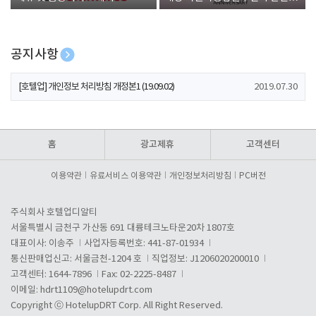
폰 증정
공지사항
[호텔업] 개인정보 처리방침 개정본2 (19.09.02)
2019.07.30
[호텔업] 개인정보 처리방침 개정본1 (19.09.02)
2019.07.30
[호텔업] 유료서비스 이용약관 개정본2 (19.09.02)
2019.07.30
홈
광고제휴
고객센터
이용약관
유료서비스 이용약관
개인정보처리방침
PC버전
주식회사 호텔업디알티
서울특별시 금천구 가산동 691 대륭테크노타운20차 1807호
대표이사: 이송주
사업자등록번호: 441-87-01934
통신판매업신고: 서울금천-1204 호
직업정보: J1206020200010
고객센터: 1644-7896
Fax: 02-2225-8487
이메일:
hdrt1109@hotelupdrt.com
Copyright ⓒ HotelupDRT Corp. All Right Reserved.