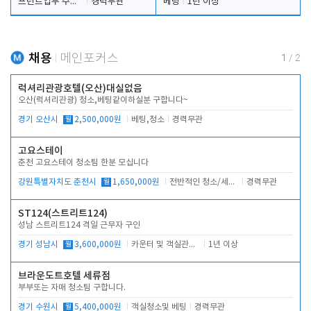
프런트업무 주간, 야간
경력무관
베팅
1년 이상
채용
메인포커스
1
/
2
럭셔리관광호텔(오산)대실없음
오산(럭셔리관광) 청소,베팅같이하실분 구합니다~
경기 오산시
월
2,500,000원
베팅,청소
경력무관
고요스테이
춘천 고요스테이 청소팀 한분 모십니다
강원특별자치도 춘천시
월
1,650,000원
전반적인 청소/세탁업무
경력무관
ST124(스트리트124)
성남 스트리트124 격일 근무자 구인
경기 성남시
월
3,600,000원
카운터 및 객실관리 전반
1년 이상
브라운도트호텔 세류점
부부또는 자매 청소팀 구합니다.
경기 수원시
월
5,400,000원
객실청소및 베팅
경력무관