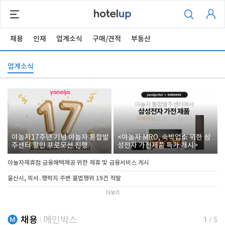
채용
인재
업계소식
구매/견적
부동산
업계소식
야놀자17주년 기념 야놀자 통합발
<야놀자 MRO, 숙박업소 위한 삼
주센터 할인 프로모션 진행
성전자 가전제품 특가 개시>
야놀자제휴점 금융혜택제공 위한 제휴 및 금융서비스 게시
울산시, 피서․행락지 주변 불법행위 19건 적발
더보기
채용
메인박스
1
/
5