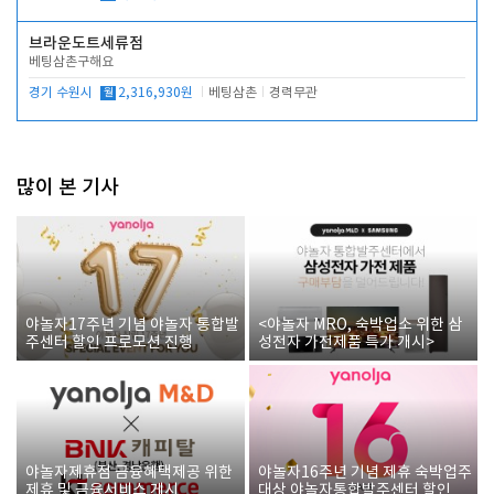
브라운도트세류점
베팅삼촌구해요
경기 수원시
월
2,316,930원
베팅삼촌
경력무관
많이 본 기사
야놀자17주년 기념 야놀자 통합발
<야놀자 MRO, 숙박업소 위한 삼
주센터 할인 프로모션 진행
성전자 가전제품 특가 개시>
야놀자제휴점 금융혜택제공 위한
야놀자16주년 기념 제휴 숙박업주
제휴 및 금융서비스 게시
대상 야놀자통합발주센터 할인쿠