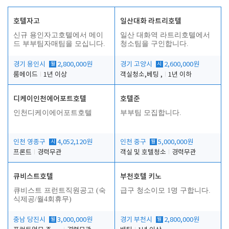
호텔자고
일산대화 라트리호텔
신규 용인자고호텔에서 메이
일산 대화역 라트리호텔에서
드 부부팀자매팀을 모십니다.
청소팀을 구인합니다.
경기 용인시
월
2,800,000원
경기 고양시
시
2,600,000원
룸메이드
1년 이상
객실청소,베팅 ,
1년 이하
디케이인천에어포트호텔
호텔준
인천디케이에어포트호텔
부부팀 모집합니다.
인천 영종구
시
4,052,120원
인천 중구
월
5,000,000원
프론트
경력무관
객실 및 호텔청소
경력무관
큐비스트호텔
부천호텔 키노
큐비스트 프런트직원공고 (숙
급구 청소이모 1명 구합니다.
식제공/월4회휴무)
충남 당진시
월
3,000,000원
경기 부천시
월
2,800,000원