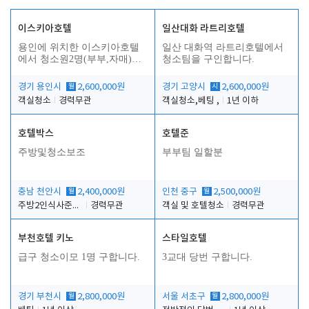
이스키아호텔
일산대화 라트리호텔
용인에 위치한 이스키아호텔
일산 대화역 라트리호텔에서
에서 청소원2명(부부,자매)을
청소팀을 구인합니다.
모집합니다..
경기 용인시
월
2,600,000원
경기 고양시
시
2,600,000원
객실청소
경력무관
객실청소,베팅 ,
1년 이하
호텔박스
호텔준
주방및청소보조
부부팀 일할분
충남 천안시
월
2,400,000원
인천 중구
월
2,500,000원
주방2인식사준비및청소린렌보조
경력무관
객실 및 호텔청소
경력무관
부천호텔 키노
스타일호텔
급구 청소이모 1명 구합니다.
3교대 당번 구합니다.
경기 부천시
월
2,800,000원
서울 서초구
월
2,800,000원