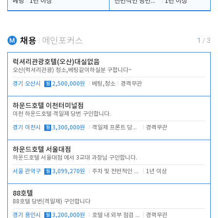
베팅
1년 이상
전반적인 당번업무
1년 이상
채용
메인포커스
1
/
3
럭셔리관광호텔(오산)대실없음
오산(럭셔리관광) 청소,베팅같이하실분 구합니다~
경기 오산시
월
2,500,000원
베팅,청소
경력무관
하운드호텔 이천터미널점
이천 하운드호텔 격일제 당번 구인합니다.
경기 이천시
월
3,300,000원
격일제 프론트 당번 업무로 주차 및 객실 점검
경력무관
하운드호텔 서울대점
하운드호텔 서울대점 에서 3교대 과장님 구인합니다.
서울 관악구
월
3,099,270원
주차 및 전반적인 당번업무
1년 이상
88호텔
88호텔 당번(격일제) 구인합니다
경기 용인시
월
3,200,000원
호텔 내 외부 점검 및 프런트 운영
경력무관