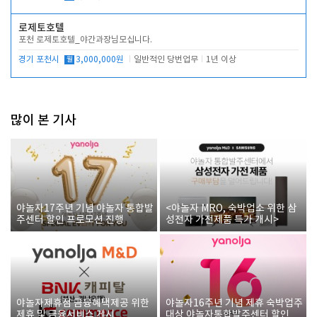
로제토호텔
포천 로제토호텔_야간과장님모십니다.
경기 포천시
월
3,000,000원
일반적인 당번업무
1년 이상
많이 본 기사
야놀자17주년 기념 야놀자 통합발
<야놀자 MRO, 숙박업소 위한 삼
주센터 할인 프로모션 진행
성전자 가전제품 특가 개시>
야놀자제휴점 금융혜택제공 위한
야놀자16주년 기념 제휴 숙박업주
제휴 및 금융서비스 게시
대상 야놀자통합발주센터 할인쿠