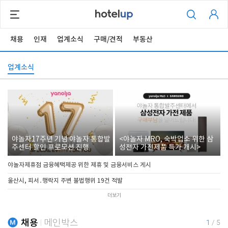
채용
인재
업계소식
구매/견적
부동산
업계소식
야놀자17주년 기념 야놀자 통합발
<야놀자 MRO, 숙박업소 위한 삼
주센터 할인 프로모션 진행
성전자 가전제품 특가 개시>
야놀자제휴점 금융혜택제공 위한 제휴 및 금융서비스 게시
울산시, 피서․행락지 주변 불법행위 19건 적발
더보기
채용
메인박스
1
/
5