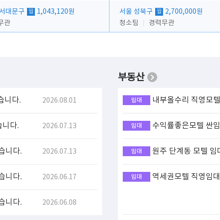
 서대문구
1,043,120원
서울 성북구
2,700,000원
월
월
무관
청소팀
경력무관
부동산
습니다.
내부올수리 직영모텔 
2026.08.01
임대
습니다.
수익률좋은모텔 싼임대
2026.07.13
임대
습니다.
원주 단계동 모텔 임
2026.07.13
임대
습니다.
역세권모텔 직영임대(
2026.06.17
임대
습니다.
2026.06.08