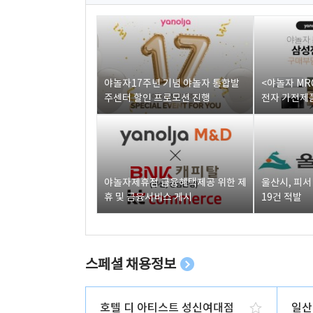
야놀자17주년 기념 야놀자 통합발
<야놀자 MR
주센터 할인 프로모션 진행
전자 가전제품
야놀자제휴점 금융혜택제공 위한 제
울산시, 피
휴 및 금융서비스 게시
19건 적발
스페셜 채용정보
호텔 디 아티스트 성신여대점
일산