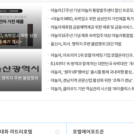
O, 숙박업소 위한 삼성
 특가 개시>
울산시, 피서․행락지 주변 불법행위 19건 적발
8.14.부터 ‘K-방역과 함께 하는 대한민국 숙박대전’ 개
야놀자, ‘썸머 VIP 멤버십’ 출시를 통해
서․행락지 주변 불법행위
대화 라트리호텔
호텔에어포트준