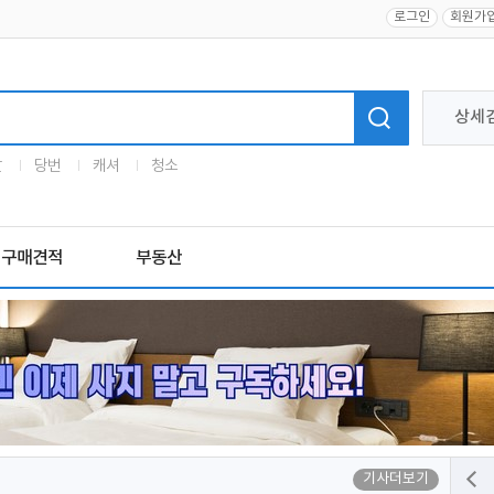
로그인
회원가
상세
말
당번
캐셔
청소
구매견적
부동산
기사더보기