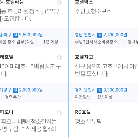
동 호텔라움
호텔박스
동 호텔라움 청소팀(부부/
주방및청소보조
) 모집합니다.
 송파구
5,600,000원
충남 천안시
2,400,000원
월
월
전반적인 청소 업무(객실청소.객실정리)
1년 이상
주방2인식사준비및청소린렌보조
경력
레호텔
호텔자고
 *아마레호텔* 베팅삼촌 구
신규 용인자고호텔에서 야
다.
번을 모십니다.
 계양구
2,600,000원
경기 용인시
3,300,000원
월
월
경력무관
야간당번
1년 이상
피오나
RG호텔
 베팅 (청소잘하는
청소 부부팀
2명 구함. 숙식제공 월4회휴