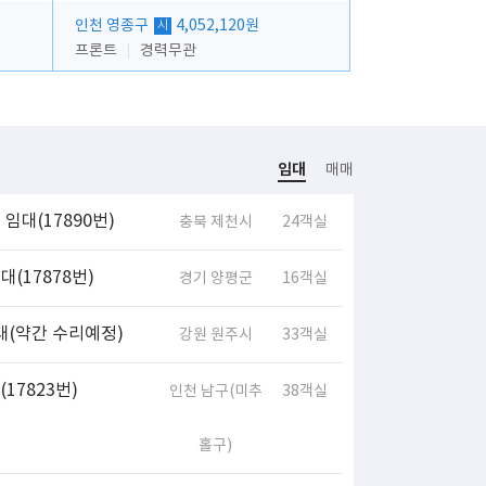
인천 영종구
4,052,120원
시
프론트
경력무관
임대
매매
임대(17890번)
충북 제천시
24객실
(17878번)
경기 양평군
16객실
대(약간 수리예정)
강원 원주시
33객실
17823번)
인천 남구(미추
38객실
홀구)