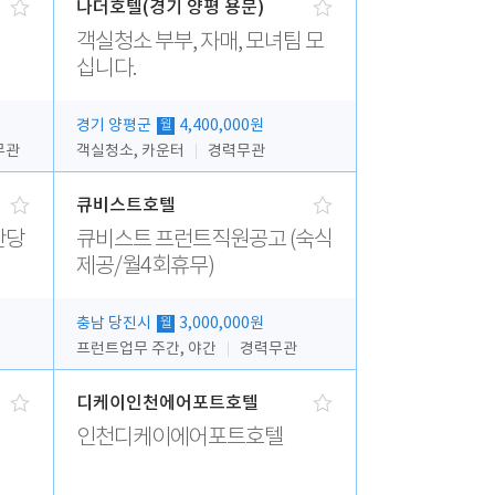
나더호텔(경기 양평 용문)
객실청소 부부, 자매, 모녀팀 모
십니다.
경기 양평군
4,400,000원
월
무관
객실청소, 카운터
경력무관
큐비스트호텔
간당
큐비스트 프런트직원공고 (숙식
제공/월4회휴무)
충남 당진시
3,000,000원
월
프런트업무 주간, 야간
경력무관
디케이인천에어포트호텔
인천디케이에어포트호텔