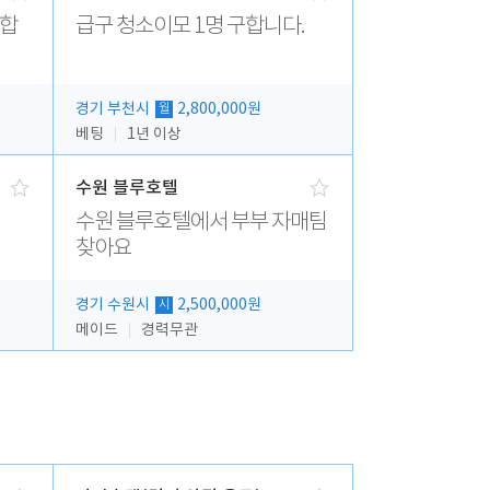
집합
급구 청소이모 1명 구합니다.
경기 부천시
2,800,000원
월
베팅
1년 이상
수원 블루호텔
수원 블루호텔에서 부부 자매팀
찾아요
경기 수원시
2,500,000원
시
메이드
경력무관