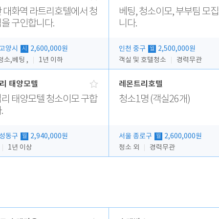
 대화역 라트리호텔에서 청
베팅, 청소이모, 부부팀 모
을 구인합니다.
니다.
 고양시
2,600,000원
인천 중구
2,500,000원
시
월
소,베팅 ,
1년 이하
객실 및 호텔청소
경력무관
리 태양모텔
레몬트리호텔
리 태양모텔 청소이모 구합
청소1명 (객실26개)
.
 성동구
2,940,000원
서울 종로구
2,600,000원
월
월
1년 이상
청소 외
경력무관