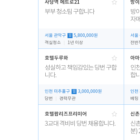
사당역 메트로21
방이
부부 청소팀 구합니다
방이
자매
서울 관악구
5,800,000원
서울
월
객실청소
1년 이상
호텔두루와
아마
성실하고 책임감있는 당번 구합
인천
니다.
합니
인천 미추홀구
3,000,000원
인천
월
당번
경력무관
베팅
호텔팝리즈프리미어
신촌
3교대 격비비 당번 채용합니다.
신촌피오나
분) 
무