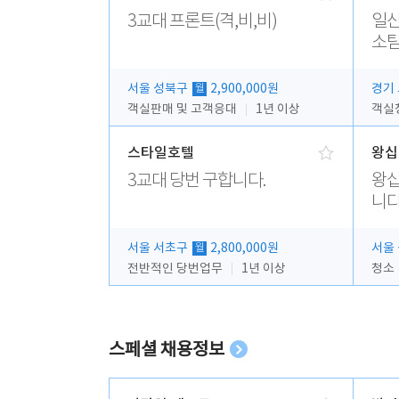
3교대 프론트(격,비,비)
일산
소팀
서울 성북구
2,900,000원
경기
월
객실판매 및 고객응대
1년 이상
객실청
스타일호텔
왕십
3교대 당번 구합니다.
왕십
니다
서울 서초구
2,800,000원
서울
월
전반적인 당번업무
1년 이상
청소
스페셜 채용정보