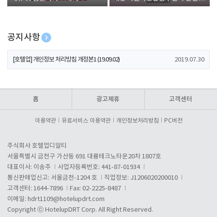
폰 증정
공지사항
[호텔업] 개인정보 처리방침 개정본2 (19.09.02)
2019.07.30
[호텔업] 개인정보 처리방침 개정본1 (19.09.02)
2019.07.30
[호텔업] 유료서비스 이용약관 개정본2 (19.09.02)
2019.07.30
홈
광고제휴
고객센터
이용약관
유료서비스 이용약관
개인정보처리방침
PC버전
주식회사 호텔업디알티
서울특별시 금천구 가산동 691 대륭테크노타운20차 1807호
대표이사: 이송주
사업자등록번호: 441-87-01934
통신판매업신고: 서울금천-1204 호
직업정보: J1206020200010
고객센터: 1644-7896
Fax: 02-2225-8487
이메일:
hdrt1109@hotelupdrt.com
Copyright ⓒ HotelupDRT Corp. All Right Reserved.