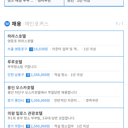
청소 배팅 부부 구합니다
경력무관
당번
1년 이상
채용
메인포커스
1
/
1
하라스호텔
영등포 하라스호텔
서울 영등포구
시
10,030원
카운터 업무 및 객실관리(청소상태 확인, 객실판매)
1년 이상
루루호텔
부부청소팀 구합니다
인천 남동구
월
2,500,000원
객실 청소
1년 이상
용인 오스카호텔
용인 처인구 오스카호텔에서 격일당번 채용합니다
경기 용인시
월
3,500,000원
전반적인 카운터 업무
경력무관
의왕 밀로스 관광호텔
주1회 휴무 청소 부부팀, 3교대 당번 모집합니다.
경기 의왕시
월
2,500,000원
객실 청소업무
1년 이상