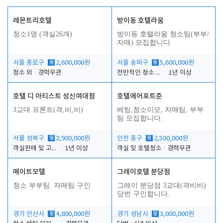
레몬트리호텔
방이동 호텔라움
청소1명 (객실26개)
방이동 호텔라움 청소팀(부부/
자매) 모집합니다.
서울 종로구
월
2,600,000원
서울 송파구
월
5,600,000원
청소 외
경력무관
전반적인 청소 업무(객실청소.객실정리)
1년 이상
호텔 디 아티스트 성신여대점
호텔에어포트준
3교대 프론트(격,비,비)
베팅,청소이모, 자매팀, 부부
팀 모집합니다.
서울 성북구
월
2,900,000원
인천 중구
월
2,500,000원
객실판매 및 고객응대
1년 이상
객실 및 호텔청소
경력무관
메이트모텔
그레이호텔 분당점
청소 부부팀. 자매팀 구인
그레이 분당점 3교대(격비비)
당번 구인합니다.
경기 안산시
월
4,800,000원
경기 성남시
월
3,000,000원