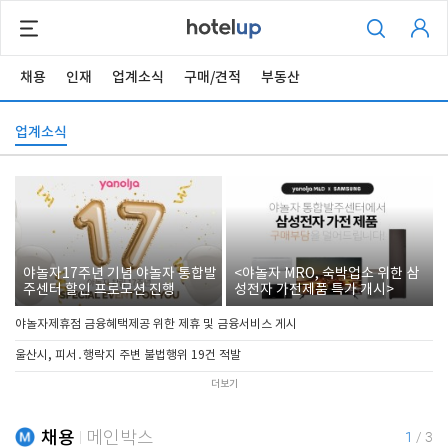
채용
인재
업계소식
구매/견적
부동산
업계소식
야놀자17주년 기념 야놀자 통합발
<야놀자 MRO, 숙박업소 위한 삼
주센터 할인 프로모션 진행
성전자 가전제품 특가 개시>
야놀자제휴점 금융혜택제공 위한 제휴 및 금융서비스 게시
울산시, 피서․행락지 주변 불법행위 19건 적발
더보기
채용
메인박스
1
/
3