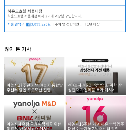
하운드호텔 서울대점
하운드호텔 서울대점 에서 3교대 과장님 구인합니다.
서울 관악구
월
3,099,270원
주차 및 전반적인 당번업무
1년 이상
많이 본 기사
야놀자17주년 기념 야놀자 통합발
<야놀자 MRO, 숙박업소 위한 삼
주센터 할인 프로모션 진행
성전자 가전제품 특가 개시>
야놀자제휴점 금융혜택제공 위한
야놀자16주년 기념 제휴 숙박업주
제휴 및 금융서비스 게시
대상 야놀자통합발주센터 할인쿠