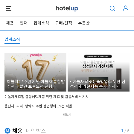
채용
인재
업계소식
구매/견적
부동산
업계소식
야놀자17주년 기념 야놀자 통합발
<야놀자 MRO, 숙박업소 위한 삼
주센터 할인 프로모션 진행
성전자 가전제품 특가 개시>
야놀자제휴점 금융혜택제공 위한 제휴 및 금융서비스 게시
울산시, 피서․행락지 주변 불법행위 19건 적발
더보기
채용
메인박스
1
/
5