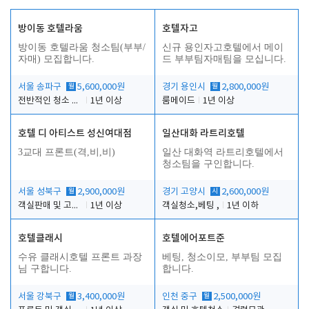
방이동 호텔라움
호텔자고
방이동 호텔라움 청소팀(부부/
신규 용인자고호텔에서 메이
자매) 모집합니다.
드 부부팀자매팀을 모십니다.
서울 송파구
월
5,600,000원
경기 용인시
월
2,800,000원
전반적인 청소 업무(객실청소.객실정리)
1년 이상
룸메이드
1년 이상
호텔 디 아티스트 성신여대점
일산대화 라트리호텔
3교대 프론트(격,비,비)
일산 대화역 라트리호텔에서
청소팀을 구인합니다.
서울 성북구
월
2,900,000원
경기 고양시
시
2,600,000원
객실판매 및 고객응대
1년 이상
객실청소,베팅 ,
1년 이하
호텔클래시
호텔에어포트준
수유 클래시호텔 프론트 과장
베팅, 청소이모, 부부팀 모집
님 구합니다.
합니다.
서울 강북구
월
3,400,000원
인천 중구
월
2,500,000원