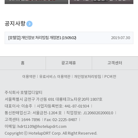
폰 증정
공지사항
[호텔업] 개인정보 처리방침 개정본2 (19.09.02)
2019.07.30
[호텔업] 개인정보 처리방침 개정본1 (19.09.02)
2019.07.30
[호텔업] 유료서비스 이용약관 개정본2 (19.09.02)
2019.07.30
홈
광고제휴
고객센터
이용약관
유료서비스 이용약관
개인정보처리방침
PC버전
주식회사 호텔업디알티
서울특별시 금천구 가산동 691 대륭테크노타운20차 1807호
대표이사: 이송주
사업자등록번호: 441-87-01934
통신판매업신고: 서울금천-1204 호
직업정보: J1206020200010
고객센터: 1644-7896
Fax: 02-2225-8487
이메일:
hdrt1109@hotelupdrt.com
Copyright ⓒ HotelupDRT Corp. All Right Reserved.