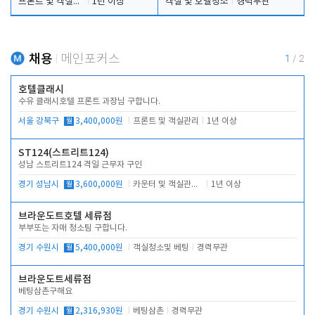
프론트 및 객실관리
1년 이상
객실 및 호텔청소
경력무관
채용
메인포커스
1
/
2
호텔클래시
수유 클래시호텔 프론트 과장님 구합니다.
서울 강북구
월
3,400,000원
프론트 및 객실관리
1년 이상
ST124(스트리트124)
성남 스트리트124 격일 근무자 구인
경기 성남시
월
3,600,000원
카운터 및 객실관리 전반
1년 이상
브라운도트호텔 세류점
부부또는 자매 청소팀 구합니다.
경기 수원시
월
5,400,000원
객실청소및 베팅
경력무관
브라운도트세류점
베팅삼촌구해요
경기 수원시
월
2,316,930원
베팅삼촌
경력무관