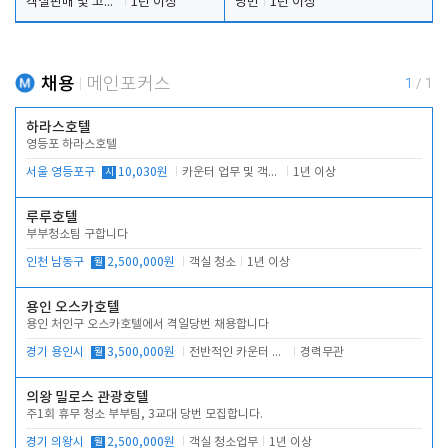
객실판매 및 고객응대
1년 이상
당번
1년 이상
채용
메인포커스
1
/
1
하라스호텔
영등포 하라스호텔
서울 영등포구
시
10,030원
카운터 업무 및 객실관리(청소상태 확인, 객실판매)
1년 이상
루루호텔
부부청소팀 구합니다
인천 남동구
월
2,500,000원
객실 청소
1년 이상
용인 오스카호텔
용인 처인구 오스카호텔에서 격일당번 채용합니다
경기 용인시
월
3,500,000원
전반적인 카운터 업무
경력무관
의왕 밀로스 관광호텔
주1회 휴무 청소 부부팀, 3교대 당번 모집합니다.
경기 의왕시
월
2,500,000원
객실 청소업무
1년 이상