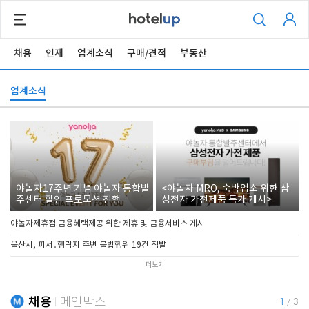
채용
인재
업계소식
구매/견적
부동산
업계소식
야놀자17주년 기념 야놀자 통합발
<야놀자 MRO, 숙박업소 위한 삼
주센터 할인 프로모션 진행
성전자 가전제품 특가 개시>
야놀자제휴점 금융혜택제공 위한 제휴 및 금융서비스 게시
울산시, 피서․행락지 주변 불법행위 19건 적발
더보기
채용
메인박스
1
/
3