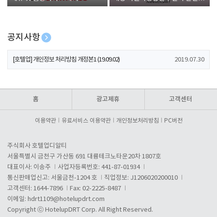
폰 증정
공지사항
[호텔업] 개인정보 처리방침 개정본2 (19.09.02)
2019.07.30
[호텔업] 개인정보 처리방침 개정본1 (19.09.02)
2019.07.30
[호텔업] 유료서비스 이용약관 개정본2 (19.09.02)
2019.07.30
홈
광고제휴
고객센터
이용약관
유료서비스 이용약관
개인정보처리방침
PC버전
주식회사 호텔업디알티
서울특별시 금천구 가산동 691 대륭테크노타운20차 1807호
대표이사: 이송주
사업자등록번호: 441-87-01934
통신판매업신고: 서울금천-1204 호
직업정보: J1206020200010
고객센터: 1644-7896
Fax: 02-2225-8487
이메일:
hdrt1109@hotelupdrt.com
Copyright ⓒ HotelupDRT Corp. All Right Reserved.