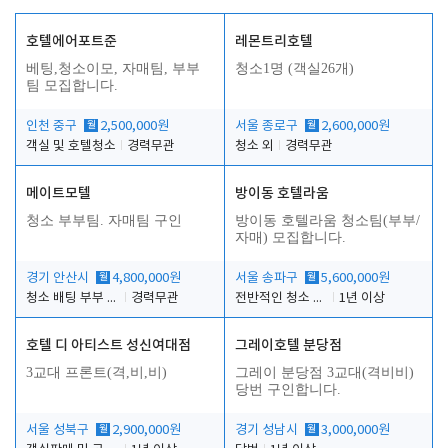
호텔에어포트준
레몬트리호텔
베팅,청소이모, 자매팀, 부부
청소1명 (객실26개)
팀 모집합니다.
인천 중구
월
2,500,000원
서울 종로구
월
2,600,000원
객실 및 호텔청소
경력무관
청소 외
경력무관
메이트모텔
방이동 호텔라움
청소 부부팀. 자매팀 구인
방이동 호텔라움 청소팀(부부/
자매) 모집합니다.
경기 안산시
월
4,800,000원
서울 송파구
월
5,600,000원
청소 배팅 부부 구합니다
경력무관
전반적인 청소 업무(객실청소.객실정리)
1년 이상
호텔 디 아티스트 성신여대점
그레이호텔 분당점
3교대 프론트(격,비,비)
그레이 분당점 3교대(격비비)
당번 구인합니다.
서울 성북구
월
2,900,000원
경기 성남시
월
3,000,000원