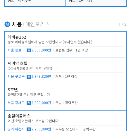
청소
경력무관
청소
1년 이상
채용
메인포커스
1
/
2
에비뉴162
종로 에비뉴호텔에서 당번 모집합니다.(주차업무 없습니다.)
서울 종로구
월
3,300,000원
프런트 업무
1년 이상
쎄비앙 호텔
((신규채용)) 3교대 캐셔 구인합니다
서울 구로구
월
2,948,820원
캐셔
1년 이상
S호텔
화곡S호텔 주방이모 구합니다
서울 강서구
월
2,300,000원
주방
경력무관
호텔더클래스
이천 호텔더클래스 부부팀 구합니다.
경기 이천시
월
2,700,000원
부부팀 모십니다.
경력무관