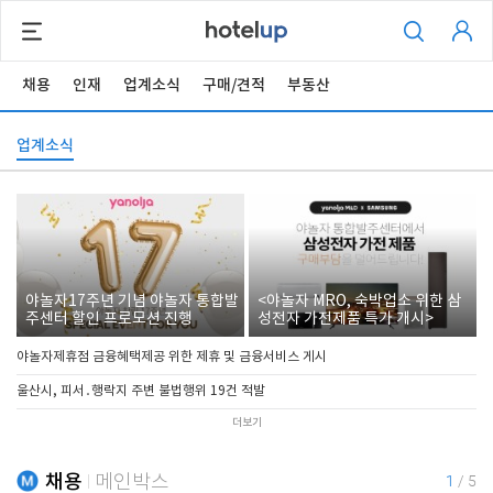
채용
인재
업계소식
구매/견적
부동산
업계소식
야놀자17주년 기념 야놀자 통합발
<야놀자 MRO, 숙박업소 위한 삼
주센터 할인 프로모션 진행
성전자 가전제품 특가 개시>
야놀자제휴점 금융혜택제공 위한 제휴 및 금융서비스 게시
울산시, 피서․행락지 주변 불법행위 19건 적발
더보기
채용
메인박스
1
/
5