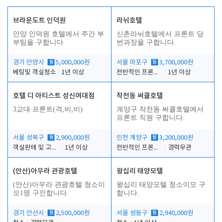
브라운도트 인덕원
라뉘호텔
안양 인덕원 호텔에서 주간 부
신촌라뉘호텔에서 프론트 당
부팀을 구합니다
번과장을 구합니다.
경기 안양시
월
5,000,000원
서울 마포구
월
3,700,000원
베팅및 객실청소
1년 이상
전반적인 프론트 당번업무
1년 이상
호텔 디 아티스트 성신여대점
작전동 써클호텔
3교대 프론트(격,비,비)
계양구 작전동 써클호텔에서
프론트 직원 구합니다.
서울 성북구
월
2,900,000원
인천 계양구
월
3,200,000원
객실판매 및 고객응대
1년 이상
전반적인 프론트 업무
경력무관
(안산)아우라 관광호텔
왕십리 태양모텔
(안산)아우라 관광호텔 청소이
왕십리 태양모텔 청소이모 구
모1명 구인합니다.
합니다.
경기 안산시
월
2,500,000원
서울 성동구
월
2,940,000원