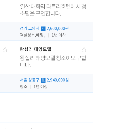
일산 대화역 라트리호텔에서 청
소팀을 구인합니다.
경기 고양시
2,600,000원
시
객실청소,베팅 ,
1년 이하
왕십리 태양모텔
왕십리 태양모텔 청소이모 구합
니다.
서울 성동구
2,940,000원
월
청소
1년 이상