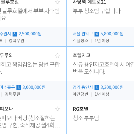
 블루호텔
사당역 메트로21
 블루호텔에서 부부 자매팀
부부 청소팀 구합니다
아요
 수원시
2,500,000원
서울 관악구
5,800,000원
시
월
드
경력무관
객실청소
1년 이상
두루와
호텔자고
하고 책임감있는 당번 구합
신규 용인자고호텔에서 야
.
번을 모십니다.
 미추홀구
3,000,000원
경기 용인시
3,300,000원
월
월
경력무관
야간당번
1년 이상
피오나
RG호텔
 베팅 (청소잘하는
청소 부부팀
2명 구함. 숙식제공 월4회휴