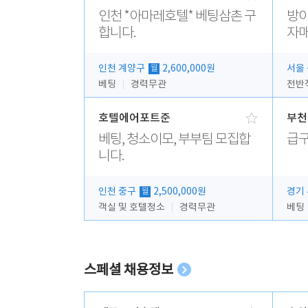
인천 *아마레호텔* 베팅삼촌 구
방이
합니다.
자매
인천 계양구
2,600,000원
서울
월
베팅
경력무관
호텔에어포트준
부천
베팅, 청소이모, 부부팀 모집합
급구
니다.
인천 중구
2,500,000원
경기
월
객실 및 호텔청소
경력무관
베팅
스페셜 채용정보