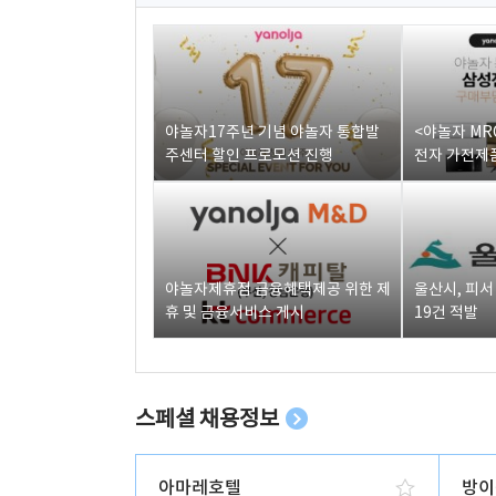
야놀자17주년 기념 야놀자 통합발
<야놀자 MR
주센터 할인 프로모션 진행
전자 가전제품
야놀자제휴점 금융혜택제공 위한 제
울산시, 피
휴 및 금융서비스 게시
19건 적발
스페셜 채용정보
아마레호텔
방이