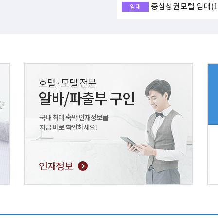
중심상권모텔 임대(17
임대