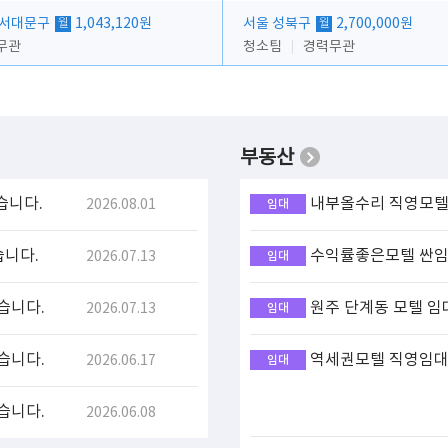
 서대문구
1,043,120원
서울 성북구
2,700,000원
월
월
무관
청소팀
경력무관
부동산
습니다.
내부올수리 직영모텔 
2026.08.01
임대
습니다.
수익률좋은모텔 싼임대
2026.07.13
임대
습니다.
원주 단계동 모텔 임
2026.07.13
임대
습니다.
역세권모텔 직영임대(
2026.06.17
임대
습니다.
2026.06.08