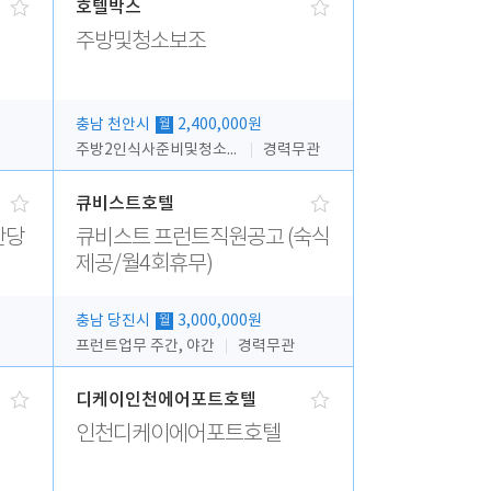
호텔박스
주방및청소보조
충남 천안시
2,400,000원
월
주방2인식사준비및청소린렌보조
경력무관
큐비스트호텔
간당
큐비스트 프런트직원공고 (숙식
제공/월4회휴무)
충남 당진시
3,000,000원
월
프런트업무 주간, 야간
경력무관
디케이인천에어포트호텔
인천디케이에어포트호텔