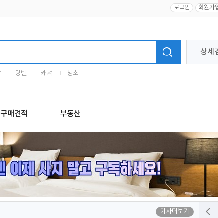
로그인
회원가
상세
말
당번
캐셔
청소
구매견적
부동산
기사더보기