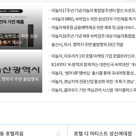
O, 숙박업소 위한 삼성
 특가 개시>
울산시, 피서․행락지 주변 불법행위 19건 적발
8.14.부터 ‘K-방역과 함께 하는 대한민국 숙박대전’ 개
야놀자, ‘썸머 VIP 멤버십’ 출시를 통해
서․행락지 주변 불법행위
동 호텔라움
호텔 디 아티스트 성신여대점