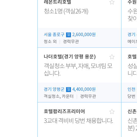
레몬트리호텔
수원
청소1명 (객실26개)
수원
찾
서울 종로구
2,600,000원
경기
월
청소 외
경력무관
메이
나더호텔(경기 양평 용문)
호텔
객실청소 부부, 자매, 모녀팀 모
성실
십니다.
니다
경기 양평군
4,400,000원
인천
월
객실청소, 카운터
경력무관
당번
호텔팝리즈프리미어
신촌
3교대 격비비 당번 채용합니다.
신촌피오나
분) 
무