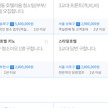
동 호텔라움 청소팀(부부/
3교대 프론트(격,비,비)
) 모집합니다.
 송파구
5,600,000원
서울 성북구
2,900,000원
월
월
전반적인 청소 업무(객실청소.객실정리)
1년 이상
객실판매 및 고객응대
1년 이상
호텔 키노
스타일호텔
 청소이모 1명 구합니다.
3교대 당번 구합니다.
 부천시
2,800,000원
서울 서초구
2,800,000원
월
월
1년 이상
전반적인 당번업무
1년 이상