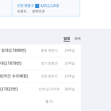
인천 영종구
4,052,120원
시
프론트
경력무관
임대
매매
임대(17890번)
충북 제천시
24객실
(17878번)
경기 양평군
16객실
대(약간 수리예정)
강원 원주시
33객실
17823번)
인천 남구(미추
38객실
홀구)