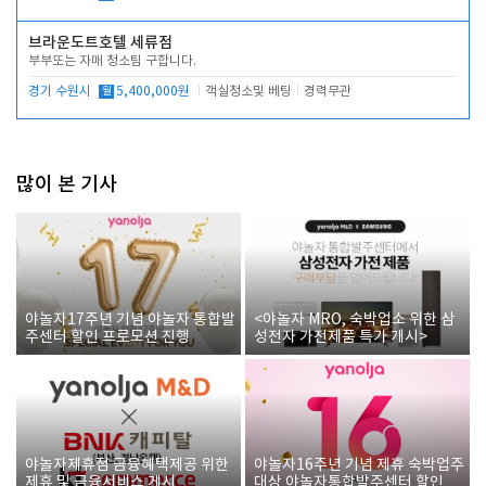
브라운도트호텔 세류점
부부또는 자매 청소팀 구합니다.
경기 수원시
월
5,400,000원
객실청소및 베팅
경력무관
많이 본 기사
야놀자17주년 기념 야놀자 통합발
<야놀자 MRO, 숙박업소 위한 삼
주센터 할인 프로모션 진행
성전자 가전제품 특가 개시>
야놀자제휴점 금융혜택제공 위한
야놀자16주년 기념 제휴 숙박업주
제휴 및 금융서비스 게시
대상 야놀자통합발주센터 할인쿠