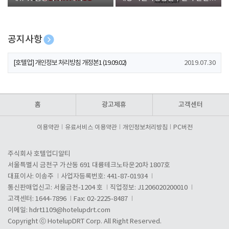
폰 증정
공지사항
[호텔업] 개인정보 처리방침 개정본2 (19.09.02)
2019.07.30
[호텔업] 개인정보 처리방침 개정본1 (19.09.02)
2019.07.30
[호텔업] 유료서비스 이용약관 개정본2 (19.09.02)
2019.07.30
홈
광고제휴
고객센터
이용약관
유료서비스 이용약관
개인정보처리방침
PC버전
주식회사 호텔업디알티
서울특별시 금천구 가산동 691 대륭테크노타운20차 1807호
대표이사: 이송주
사업자등록번호: 441-87-01934
통신판매업신고: 서울금천-1204 호
직업정보: J1206020200010
고객센터: 1644-7896
Fax: 02-2225-8487
이메일:
hdrt1109@hotelupdrt.com
Copyright ⓒ HotelupDRT Corp. All Right Reserved.