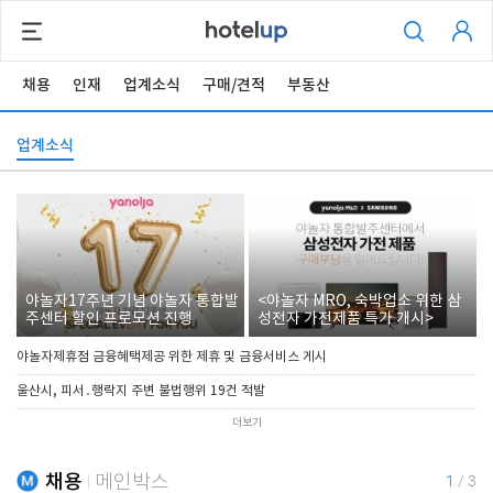
채용
인재
업계소식
구매/견적
부동산
업계소식
야놀자17주년 기념 야놀자 통합발
<야놀자 MRO, 숙박업소 위한 삼
주센터 할인 프로모션 진행
성전자 가전제품 특가 개시>
야놀자제휴점 금융혜택제공 위한 제휴 및 금융서비스 게시
울산시, 피서․행락지 주변 불법행위 19건 적발
더보기
채용
메인박스
1
/
3