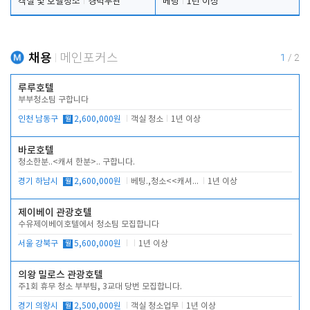
객실 및 호텔청소
경력무관
베팅
1년 이상
채용
메인포커스
1
/
2
루루호텔
부부청소팀 구합니다
인천 남동구
월
2,600,000원
객실 청소
1년 이상
바로호텔
청소한분..<캐셔 한분>.. 구합니다.
경기 하남시
월
2,600,000원
베팅.,청소<<캐셔 모셔봅니다.
1년 이상
제이베이 관광호텔
수유제이베이호텔에서 청소팀 모집합니다
서울 강북구
월
5,600,000원
1년 이상
의왕 밀로스 관광호텔
주1회 휴무 청소 부부팀, 3교대 당번 모집합니다.
경기 의왕시
월
2,500,000원
객실 청소업무
1년 이상