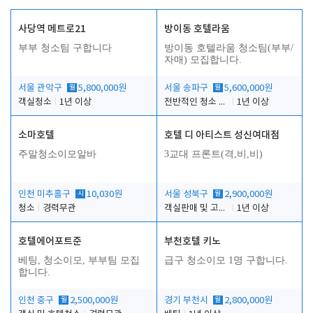
사당역 메트로21
방이동 호텔라움
부부 청소팀 구합니다
방이동 호텔라움 청소팀(부부/
자매) 모집합니다.
서울 관악구
월
5,800,000원
서울 송파구
월
5,600,000원
객실청소
1년 이상
전반적인 청소 업무(객실청소.객실정리)
1년 이상
소마호텔
호텔 디 아티스트 성신여대점
주말청소이모알바
3교대 프론트(격,비,비)
인천 미추홀구
시
10,030원
서울 성북구
월
2,900,000원
청소
경력무관
객실판매 및 고객응대
1년 이상
호텔에어포트준
부천호텔 키노
베팅, 청소이모, 부부팀 모집
급구 청소이모 1명 구합니다.
합니다.
인천 중구
월
2,500,000원
경기 부천시
월
2,800,000원