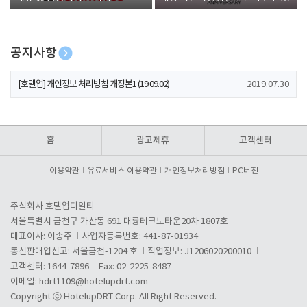
폰 증정
공지사항
[호텔업] 개인정보 처리방침 개정본2 (19.09.02)
2019.07.30
[호텔업] 개인정보 처리방침 개정본1 (19.09.02)
2019.07.30
[호텔업] 유료서비스 이용약관 개정본2 (19.09.02)
2019.07.30
홈
광고제휴
고객센터
이용약관
유료서비스 이용약관
개인정보처리방침
PC버전
주식회사 호텔업디알티
서울특별시 금천구 가산동 691 대륭테크노타운20차 1807호
대표이사: 이송주
사업자등록번호: 441-87-01934
통신판매업신고: 서울금천-1204 호
직업정보: J1206020200010
고객센터: 1644-7896
Fax: 02-2225-8487
이메일:
hdrt1109@hotelupdrt.com
Copyright ⓒ HotelupDRT Corp. All Right Reserved.