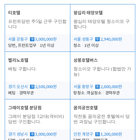
티호텔
왕십리 태양모텔
프런트당번 주5일 근무 구인합
왕십리 태양모텔 청소이모 구
니다
합니다.
서울 강동구
월
3,000,000원
서울 성동구
월
2,940,000원
당번, 프런트업무
1년 이상
청소
1년 이상
벨리노호텔
상봉호텔버스
베팅 구합니다.
청소이모 구합니다 (합법만 가
능)
경기 오산시
월
2,500,000원
서울 중랑구
월
2,600,000원
베팅
경력무관
탕청소 .객실청소
경력무관
그레이호텔 분당점
꿈의궁전호텔
그레이 분당점 3교대(격비비)
작전동 꿈의궁전 호텔에서 당
당번 구인합니다.
번 과장님 구인합니다.
경기 성남시
월
3,000,000원
인천 계양구
월
3,200,000원