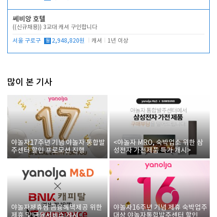
쎄비앙 호텔
((신규채용)) 3교대 캐셔 구인합니다
서울 구로구
월
2,948,820원
캐셔
1년 이상
많이 본 기사
야놀자17주년 기념 야놀자 통합발
<야놀자 MRO, 숙박업소 위한 삼
주센터 할인 프로모션 진행
성전자 가전제품 특가 개시>
야놀자제휴점 금융혜택제공 위한
야놀자16주년 기념 제휴 숙박업주
제휴 및 금융서비스 게시
대상 야놀자통합발주센터 할인쿠