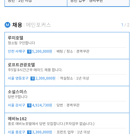
당번
1년 이상
당번 업무
경력무관
채용
메인포커스
1
/
2
루미호텔
청소팀 구인합니다
인천 서해구
월
5,200,000원
배팅 / 청소
경력무관
로프트관광호텔
주5일 8시간근무 메이드 채용 합니다.
서울 영등포구
월
2,300,000원
객실청소
1년 이상
소설스미스
당번구합니다
서울 강서구
월
4,924,730원
당번
경력무관
에비뉴162
종로 에비뉴호텔에서 당번 모집합니다.(주차업무 없습니다.)
서울 종로구
월
3,300,000원
프런트 업무
1년 이상