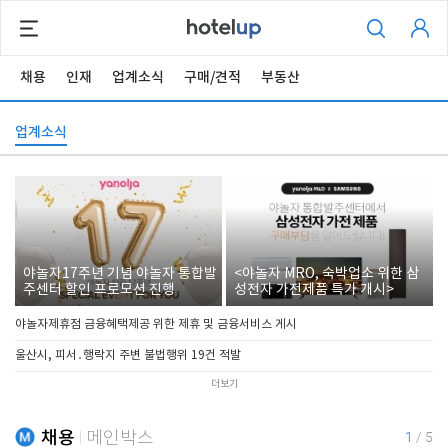
채용
인재
업계소식
구매/견적
부동산
업계소식
야놀자17주년 기념 야놀자 통합발
<야놀자 MRO, 숙박업소 위한 삼
주센터 할인 프로모션 진행
성전자 가전제품 특가 개시>
야놀자제휴점 금융혜택제공 위한 제휴 및 금융서비스 게시
울산시, 피서․행락지 주변 불법행위 19건 적발
더보기
채용
메인박스
1
/
5