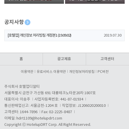
폰 증정
공지사항
[호텔업] 개인정보 처리방침 개정본2 (19.09.02)
2019.07.30
[호텔업] 개인정보 처리방침 개정본1 (19.09.02)
2019.07.30
[호텔업] 유료서비스 이용약관 개정본2 (19.09.02)
2019.07.30
홈
광고제휴
고객센터
이용약관
유료서비스 이용약관
개인정보처리방침
PC버전
주식회사 호텔업디알티
서울특별시 금천구 가산동 691 대륭테크노타운20차 1807호
대표이사: 이송주
사업자등록번호: 441-87-01934
통신판매업신고: 서울금천-1204 호
직업정보: J1206020200010
고객센터: 1644-7896
Fax: 02-2225-8487
이메일:
hdrt1109@hotelupdrt.com
Copyright ⓒ HotelupDRT Corp. All Right Reserved.