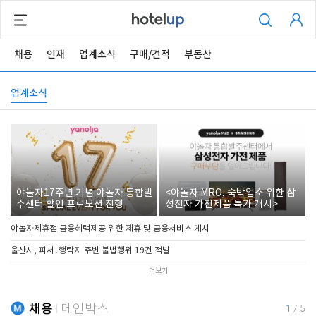
채용
인재
업계소식
구매/견적
부동산
업계소식
야놀자17주년 기념 야놀자 통합발
<야놀자 MRO, 숙박업소 위한 삼
주센터 할인 프로모션 진행
성전자 가전제품 특가 개시>
야놀자제휴점 금융혜택제공 위한 제휴 및 금융서비스 게시
울산시, 피서․행락지 주변 불법행위 19건 적발
더보기
채용
메인박스
1
/
5