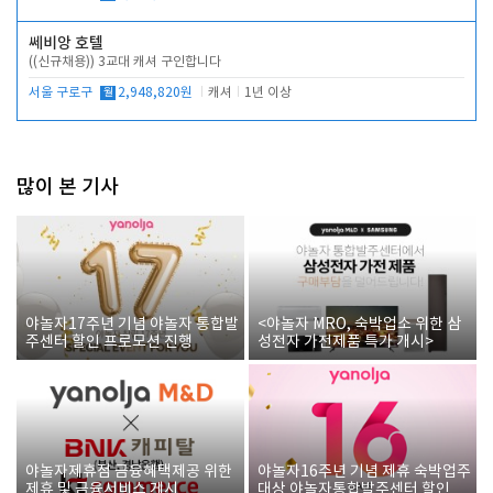
쎄비앙 호텔
((신규채용)) 3교대 캐셔 구인합니다
서울 구로구
월
2,948,820원
캐셔
1년 이상
많이 본 기사
야놀자17주년 기념 야놀자 통합발
<야놀자 MRO, 숙박업소 위한 삼
주센터 할인 프로모션 진행
성전자 가전제품 특가 개시>
야놀자제휴점 금융혜택제공 위한
야놀자16주년 기념 제휴 숙박업주
제휴 및 금융서비스 게시
대상 야놀자통합발주센터 할인쿠