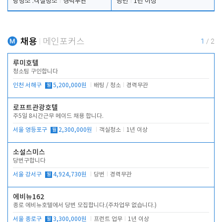
탕청소 .객실청소
경력무관
당번
1년 이상
채용
메인포커스
1
/
2
루미호텔
청소팀 구인합니다
인천 서해구
월
5,200,000원
배팅 / 청소
경력무관
로프트관광호텔
주5일 8시간근무 메이드 채용 합니다.
서울 영등포구
월
2,300,000원
객실청소
1년 이상
소설스미스
당번구합니다
서울 강서구
월
4,924,730원
당번
경력무관
에비뉴162
종로 에비뉴호텔에서 당번 모집합니다.(주차업무 없습니다.)
서울 종로구
월
3,300,000원
프런트 업무
1년 이상