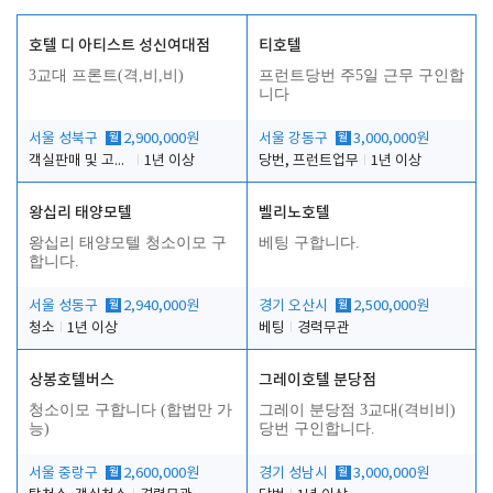
호텔 디 아티스트 성신여대점
티호텔
3교대 프론트(격,비,비)
프런트당번 주5일 근무 구인합
니다
서울 성북구
월
2,900,000원
서울 강동구
월
3,000,000원
객실판매 및 고객응대
1년 이상
당번, 프런트업무
1년 이상
왕십리 태양모텔
벨리노호텔
왕십리 태양모텔 청소이모 구
베팅 구합니다.
합니다.
서울 성동구
월
2,940,000원
경기 오산시
월
2,500,000원
청소
1년 이상
베팅
경력무관
상봉호텔버스
그레이호텔 분당점
청소이모 구합니다 (합법만 가
그레이 분당점 3교대(격비비)
능)
당번 구인합니다.
서울 중랑구
월
2,600,000원
경기 성남시
월
3,000,000원