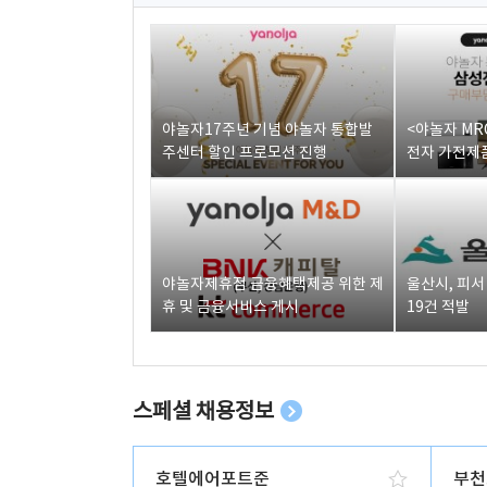
야놀자17주년 기념 야놀자 통합발
<야놀자 MR
주센터 할인 프로모션 진행
전자 가전제품
야놀자제휴점 금융혜택제공 위한 제
울산시, 피
휴 및 금융서비스 게시
19건 적발
스페셜 채용정보
호텔에어포트준
부천