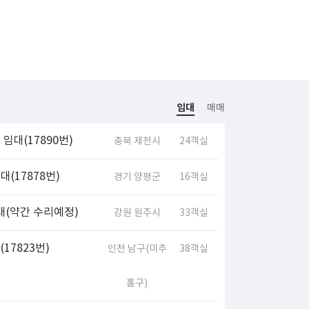
임대
매매
임대(17890번)
충북 제천시
24객실
(17878번)
경기 양평군
16객실
대(약간 수리예정)
강원 원주시
33객실
17823번)
인천 남구(미추
38객실
홀구)