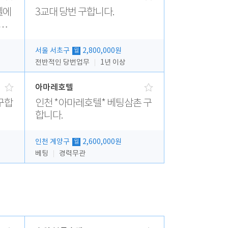
텔에
3교대 당번 구합니다.
 모
서울 서초구
2,800,000원
월
전반적인 당번업무
1년 이상
아마레호텔
구합
인천 *아마레호텔* 베팅삼촌 구
합니다.
인천 계양구
2,600,000원
월
베팅
경력무관