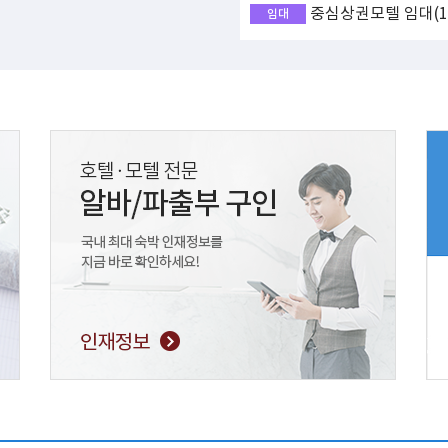
중심상권모텔 임대(17
임대