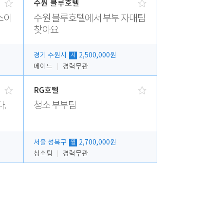
수원 블루호텔
소이
수원 블루호텔에서 부부 자매팀
찾아요
경기 수원시
2,500,000원
시
메이드
경력무관
RG호텔
다.
청소 부부팀
서울 성북구
2,700,000원
월
청소팀
경력무관