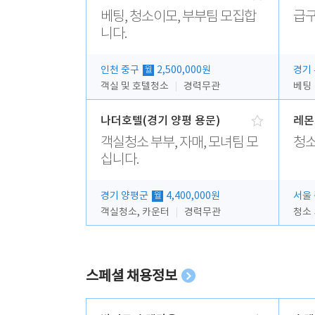
베팅, 청소이모, 부부팀 모집합
급구
니다.
인천 중구
2,500,000원
경기
월
객실 및 호텔청소
경력무관
베팅
나더호텔(경기 양평 용문)
레몬
객실청소 부부, 자매, 모녀팀 모
청소
십니다.
경기 양평군
4,400,000원
서울
월
객실청소, 카운터
경력무관
청소
스페셜 채용정보