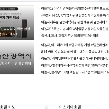
O, 숙박업소 위한 삼성
 특가 개시>
울산시, 피서․행락지 주변 불법행위 19건 적발
8.14.부터 ‘K-방역과 함께 하는 대한민국 숙박대전’ 개
야놀자, ‘썸머 VIP 멤버십’ 출시를 통해
서․행락지 주변 불법행위
호텔 키노
이스키아호텔