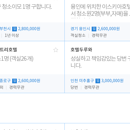
 청소이모 1명 구합니다.
용인에 위치한 이스키아호
서 청소원2명(부부,자매)을
집합니다..
 부천시
2,800,000원
경기 용인시
2,600,000원
월
월
1년 이상
객실청소
경력무관
트리호텔
호텔두루와
1명 (객실26개)
성실하고 책임감있는 당번 
니다.
 종로구
2,600,000원
인천 미추홀구
3,000,000원
월
월
 외
경력무관
당번
경력무관