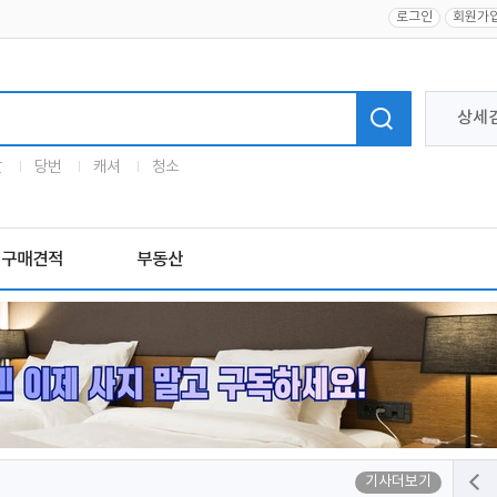
로그인
회원가
상세
말
당번
캐셔
청소
구매견적
부동산
기사더보기