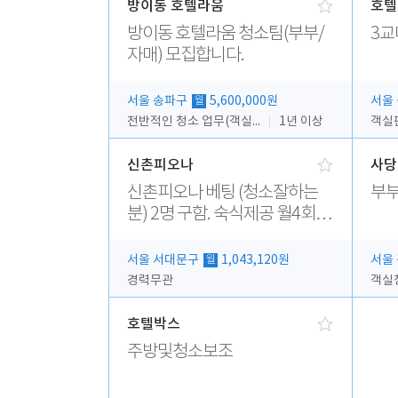
방이동 호텔라움
호텔
방이동 호텔라움 청소팀(부부/
3교
자매) 모집합니다.
서울 송파구
5,600,000원
서울
월
전반적인 청소 업무(객실청소.객실정리)
1년 이상
객실
신촌피오나
사당
신촌피오나 베팅 (청소잘하는
부부
분) 2명 구함. 숙식제공 월4회휴
무
서울 서대문구
1,043,120원
서울
월
경력무관
객실
호텔박스
주방및청소보조