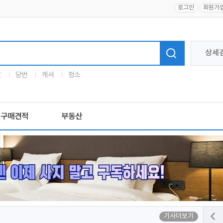
로그인
회원가
상세
말
당번
캐셔
청소
구매견적
부동산
기사더보기