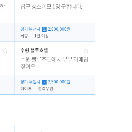
집합
급구 청소이모 1명 구합니다.
경기 부천시
2,800,000원
월
베팅
1년 이상
수원 블루호텔
수원 블루호텔에서 부부 자매팀
찾아요
경기 수원시
2,500,000원
시
메이드
경력무관