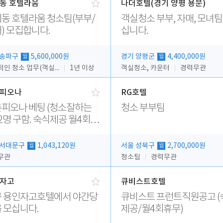
동 호텔라움
나더호텔(경기 양평 용문)
동 호텔라움 청소팀(부부/
객실청소 부부, 자매, 모녀팀
) 모집합니다.
십니다.
 송파구
5,600,000원
경기 양평군
4,400,000원
월
월
전반적인 청소 업무(객실청소.객실정리)
1년 이상
객실청소, 카운터
경력무관
피오나
RG호텔
 베팅 (청소잘하는
청소 부부팀
2명 구함. 숙식제공 월4회휴
 서대문구
1,043,120원
서울 성북구
2,700,000원
월
월
무관
청소팀
경력무관
자고
큐비스트호텔
 용인자고호텔에서 야간당
큐비스트 프런트직원공고 (
 모십니다.
제공/월4회휴무)