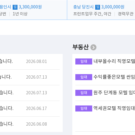
 용인시
3,300,000원
충남 당진시
3,000,000원
월
월
당번
1년 이상
프런트업무 주간, 야간
경력무관
부동산
습니다.
내부올수리 직영모텔 
2026.08.01
임대
습니다.
수익률좋은모텔 싼임대
2026.07.13
임대
습니다.
원주 단계동 모텔 임
2026.07.13
임대
습니다.
역세권모텔 직영임대(
2026.06.17
임대
습니다.
2026.06.08