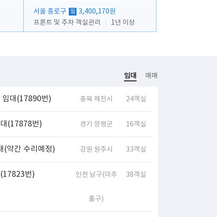
서울 종로구
3,400,170원
월
프론트 및 주차 객실관리
1년 이상
임대
매매
임대(17890번)
충북 제천시
24객실
(17878번)
경기 양평군
16객실
대(약간 수리예정)
강원 원주시
33객실
17823번)
인천 남구(미추
38객실
홀구)