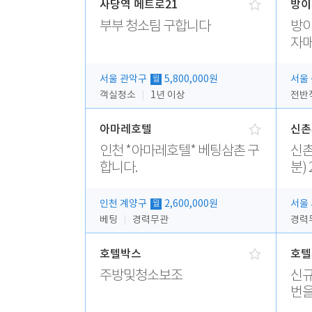
사당역 메트로21
방이
부부 청소팀 구합니다
방이
자매
서울 관악구
5,800,000원
서울
월
객실청소
1년 이상
아마레호텔
신촌
인천 *아마레호텔* 베팅삼촌 구
신촌피오나
합니다.
분) 
무
인천 계양구
2,600,000원
서울
월
베팅
경력무관
경력
호텔박스
호텔
주방및청소보조
신규
번을