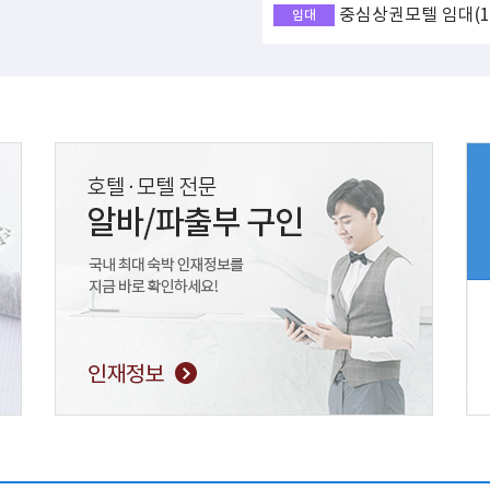
중심상권모텔 임대(17
임대