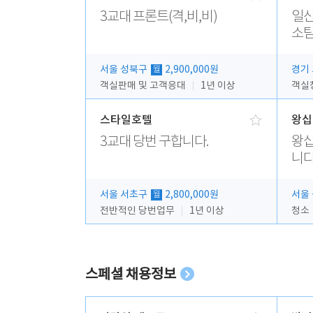
3교대 프론트(격,비,비)
일산
소팀
서울 성북구
2,900,000원
경기
월
객실판매 및 고객응대
1년 이상
객실청
스타일호텔
왕십
3교대 당번 구합니다.
왕십
니다
서울 서초구
2,800,000원
서울
월
전반적인 당번업무
1년 이상
청소
스페셜 채용정보