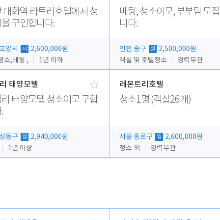
 대화역 라트리호텔에서 청
베팅, 청소이모, 부부팀 모
을 구인합니다.
니다.
 고양시
2,600,000원
인천 중구
2,500,000원
시
월
소,베팅 ,
1년 이하
객실 및 호텔청소
경력무관
리 태양모텔
레몬트리호텔
리 태양모텔 청소이모 구합
청소1명 (객실26개)
.
 성동구
2,940,000원
서울 종로구
2,600,000원
월
월
1년 이상
청소 외
경력무관