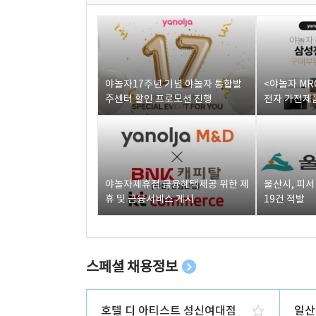
야놀자17주년 기념 야놀자 통합발
<야놀자 MR
주센터 할인 프로모션 진행
전자 가전제품
야놀자제휴점 금융혜택제공 위한 제
울산시, 피
휴 및 금융서비스 게시
19건 적발
스페셜 채용정보
호텔 디 아티스트 성신여대점
일산