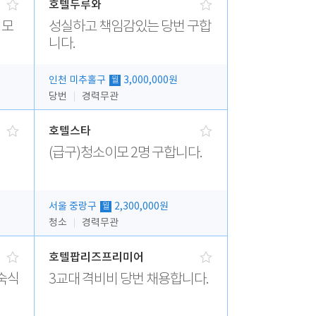
호텔두루와
 모
성실하고 책임감있는 당번 구합
니다.
인천 미추홀구
3,000,000원
월
당번
경력무관
호텔스타
(급구)청소이모 2명 구합니다.
서울 중랑구
2,300,000원
월
청소
경력무관
호텔팝리즈프리미어
숙식
3교대 격비비 당번 채용합니다.