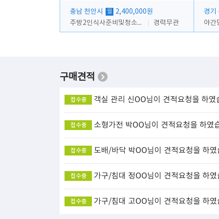
충남 천안시
2,400,000원
경기
월
주방2인식사준비및청소린렌보조
경력무관
야간
구매견적
객실 관리
신OO님이 견적요청을 하였
접수중
소형가전
박OO님이 견적요청을 하였
접수중
도배/바닥
박OO님이 견적요청을 하였
접수중
가구/침대
정OO님이 견적요청을 하였
접수중
가구/침대
고OO님이 견적요청을 하였
접수중