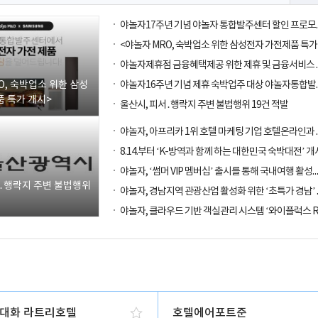
O, 숙박업소 위한 삼성
 특가 개시>
울산시, 피서․행락지 주변 불법행위 19건 적발
8.14.부터 ‘K-방역과 함께 하는 대한민국 숙박대전’ 개
야놀자, ‘썸머 VIP 멤버십’ 출시를 통해
서․행락지 주변 불법행위
대화 라트리호텔
호텔에어포트준