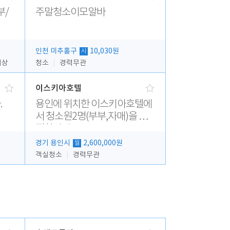
부/
주말청소이모알바
인천 미추홀구
10,030원
시
이상
청소
경력무관
이스키아호텔
.
용인에 위치한 이스키아호텔에
서 청소원2명(부부,자매)을 모
집합니다..
경기 용인시
2,600,000원
월
객실청소
경력무관