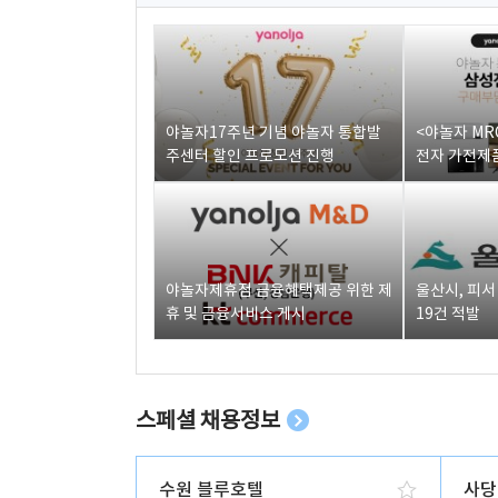
야놀자17주년 기념 야놀자 통합발
<야놀자 MR
주센터 할인 프로모션 진행
전자 가전제품
야놀자제휴점 금융혜택제공 위한 제
울산시, 피
휴 및 금융서비스 게시
19건 적발
스페셜 채용정보
수원 블루호텔
사당