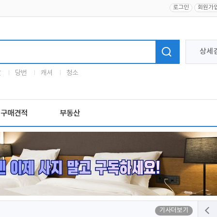
로그인
회원가
상세
말
당번
캐셔
청소
구매견적
부동산
기사더보기