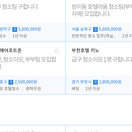
 청소팀 구합니다
방이동 호텔라움 청소팀(부
자매) 모집합니다.
 관악구
5,800,000원
서울 송파구
5,600,000원
월
월
청소
1년 이상
전반적인 청소 업무(객실청소.객실정리)
1년 
에어포트준
부천호텔 키노
, 청소이모, 부부팀 모집합
급구 청소이모 1명 구합니다
.
 중구
2,500,000원
경기 부천시
2,800,000원
월
월
 및 호텔청소
경력무관
베팅
1년 이상