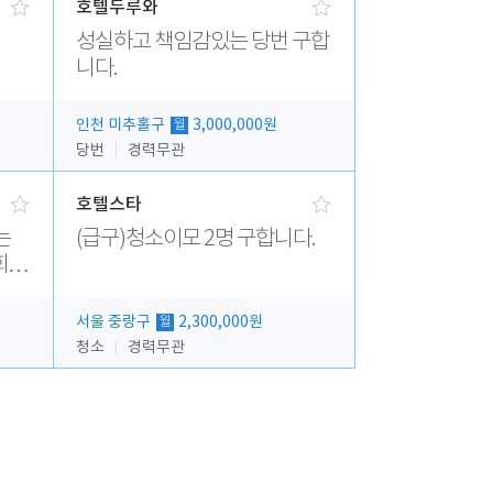
호텔두루와
성실하고 책임감있는 당번 구합
니다.
인천 미추홀구
3,000,000원
월
당번
경력무관
호텔스타
(급구)청소이모 2명 구합니다.
서울 중랑구
2,300,000원
월
청소
경력무관