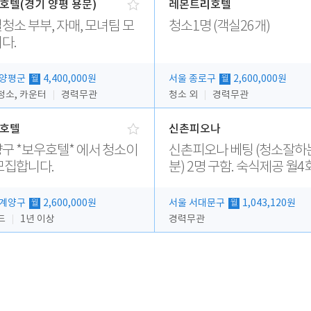
호텔(경기 양평 용문)
레몬트리호텔
청소 부부, 자매, 모녀팀 모
청소1명 (객실26개)
다.
 양평군
4,400,000원
서울 종로구
2,600,000원
월
월
청소, 카운터
경력무관
청소 외
경력무관
호텔
신촌피오나
구 *보우호텔* 에서 청소이
신촌피오나 베팅 (청소잘하는
모집합니다.
분) 2명 구함. 숙식제공 월4회휴
무
 계양구
2,600,000원
서울 서대문구
1,043,120원
월
월
드
1년 이상
경력무관