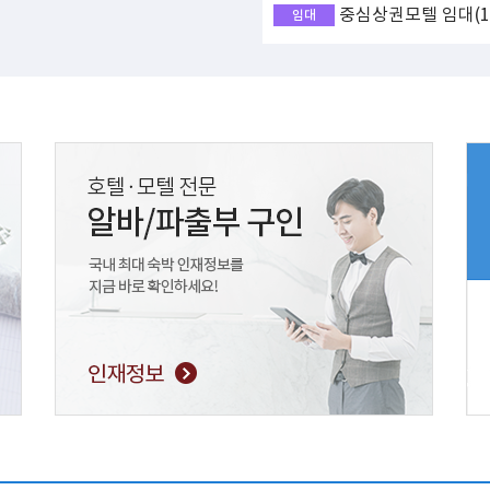
중심상권모텔 임대(17
임대