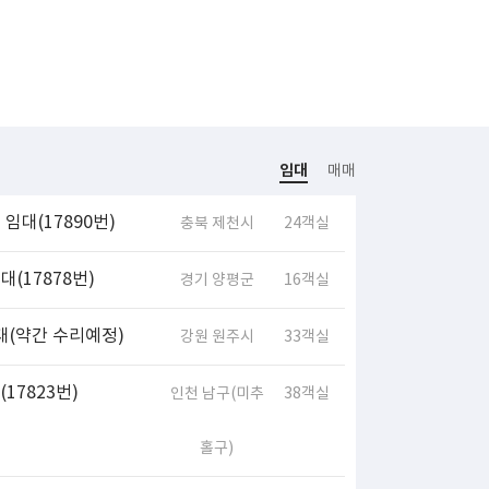
임대
매매
임대(17890번)
충북 제천시
24객실
(17878번)
경기 양평군
16객실
대(약간 수리예정)
강원 원주시
33객실
17823번)
인천 남구(미추
38객실
홀구)