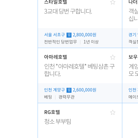
스타일호텔
나더
3교대 당번 구합니다.
객실
십니
서울 서초구
2,800,000원
경기
월
전반적인 당번업무
1년 이상
객실
아마레호텔
보우
인천 *아마레호텔* 베팅삼촌 구
계양
합니다.
모 
인천 계양구
2,600,000원
인천
월
베팅
경력무관
메이
RG호텔
청소 부부팀