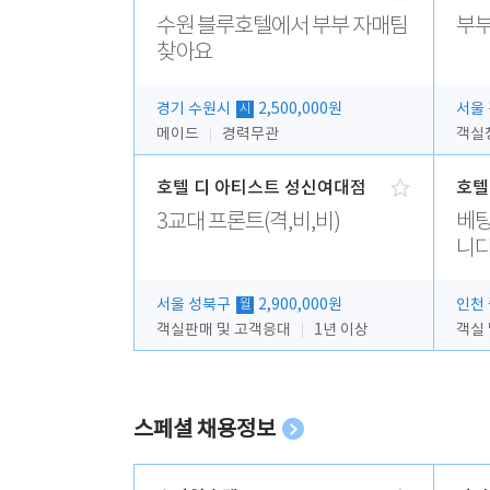
수원 블루호텔에서 부부 자매팀
부부
찾아요
경기 수원시
2,500,000원
서울
시
메이드
경력무관
객실
호텔 디 아티스트 성신여대점
호텔
3교대 프론트(격,비,비)
베팅
니다
서울 성북구
2,900,000원
인천
월
객실판매 및 고객응대
1년 이상
객실
스페셜 채용정보