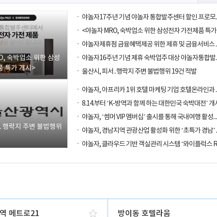
O, 숙박업소 위한 삼성
 특가 개시>
울산시, 피서․행락지 주변 불법행위 19건 적발
8.14.부터 ‘K-방역과 함께 하는 대한민국 숙박대전’ 개
야놀자, ‘썸머 VIP 멤버십’ 출시를 통해
서․행락지 주변 불법행위
역 메트로21
방이동 호텔라움