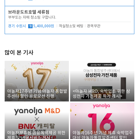
브라운도트호텔 세류점
부부또는 자매 청소팀 구합니다.
경기 수원시
월
5,400,000원
객실청소및 베팅
경력무관
많이 본 기사
야놀자17주년 기념 야놀자 통합발
<야놀자 MRO, 숙박업소 위한 삼
주센터 할인 프로모션 진행
성전자 가전제품 특가 개시>
야놀자제휴점 금융혜택제공 위한
야놀자16주년 기념 제휴 숙박업주
제휴 및 금융서비스 게시
대상 야놀자통합발주센터 할인쿠