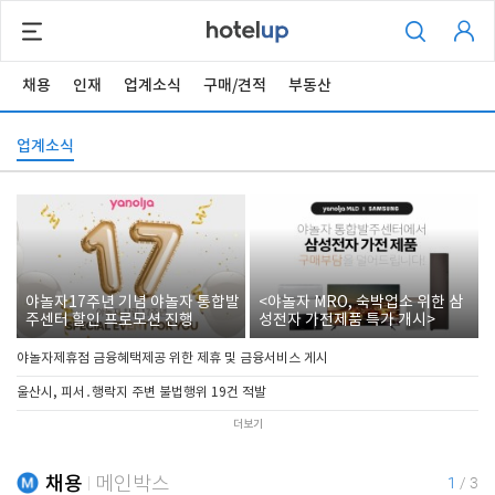
채용
인재
업계소식
구매/견적
부동산
업계소식
야놀자17주년 기념 야놀자 통합발
<야놀자 MRO, 숙박업소 위한 삼
주센터 할인 프로모션 진행
성전자 가전제품 특가 개시>
야놀자제휴점 금융혜택제공 위한 제휴 및 금융서비스 게시
울산시, 피서․행락지 주변 불법행위 19건 적발
더보기
채용
메인박스
1
/
3