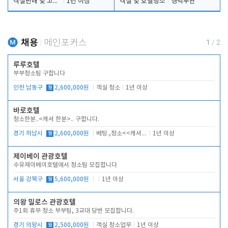
객실판매 및 고객응대
1년 이상
객실 및 호텔청소
경력무관
채용
메인포커스
1
/
2
루루호텔
부부청소팀 구합니다
인천 남동구
월
2,600,000원
객실 청소
1년 이상
바로호텔
청소한분..<캐셔 한분>.. 구합니다.
경기 하남시
월
2,600,000원
베팅.,청소<<캐셔 모셔봅니다.
1년 이상
제이베이 관광호텔
수유제이베이호텔에서 청소팀 모집합니다
서울 강북구
월
5,600,000원
1년 이상
의왕 밀로스 관광호텔
주1회 휴무 청소 부부팀, 3교대 당번 모집합니다.
경기 의왕시
월
2,500,000원
객실 청소업무
1년 이상