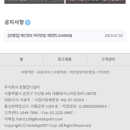
폰 증정
공지사항
[호텔업] 개인정보 처리방침 개정본2 (19.09.02)
2019.07.30
[호텔업] 개인정보 처리방침 개정본1 (19.09.02)
2019.07.30
[호텔업] 유료서비스 이용약관 개정본2 (19.09.02)
2019.07.30
홈
광고제휴
고객센터
이용약관
유료서비스 이용약관
개인정보처리방침
PC버전
주식회사 호텔업디알티
서울특별시 금천구 가산동 691 대륭테크노타운20차 1807호
대표이사: 이송주
사업자등록번호: 441-87-01934
통신판매업신고: 서울금천-1204 호
직업정보: J1206020200010
고객센터: 1644-7896
Fax: 02-2225-8487
이메일:
hdrt1109@hotelupdrt.com
Copyright ⓒ HotelupDRT Corp. All Right Reserved.