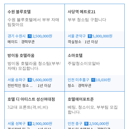
수원 블루호텔
사당역 메트로21
수원 블루호텔에서 부부 자매
부부 청소팀 구합니다
팀찾아요
경기 수원시
시
2,500,000원
서울 관악구
월
5,800,000원
메이드
경력무관
객실청소
1년 이상
방이동 호텔라움
소마호텔
방이동 호텔라움 청소팀(부부/
주말청소이모알바
자매) 모집합니다.
서울 송파구
월
5,600,000원
인천 미추홀구
시
10,030원
전반적인 청소 업무(객실청소.객실정리)
1년 이상
청소
경력무관
호텔 디 아티스트 성신여대점
호텔에어포트준
3교대 프론트(격,비,비)
베팅, 청소이모, 부부팀 모집
합니다.
서울 성북구
월
2,900,000원
인천 중구
월
2,500,000원