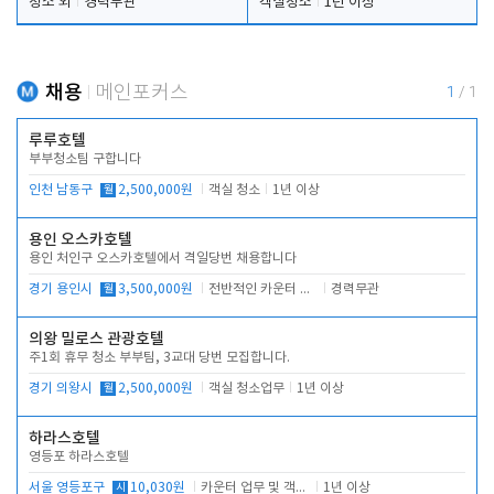
청소 외
경력무관
객실청소
1년 이상
채용
메인포커스
1
/
1
루루호텔
부부청소팀 구합니다
인천 남동구
월
2,500,000원
객실 청소
1년 이상
용인 오스카호텔
용인 처인구 오스카호텔에서 격일당번 채용합니다
경기 용인시
월
3,500,000원
전반적인 카운터 업무
경력무관
의왕 밀로스 관광호텔
주1회 휴무 청소 부부팀, 3교대 당번 모집합니다.
경기 의왕시
월
2,500,000원
객실 청소업무
1년 이상
하라스호텔
영등포 하라스호텔
서울 영등포구
시
10,030원
카운터 업무 및 객실관리(청소상태 확인, 객실판매)
1년 이상