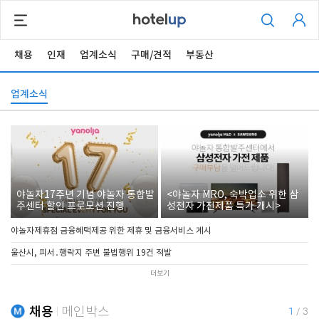
채용
인재
업계소식
구매/견적
부동산
업계소식
야놀자17주년 기념 야놀자 통합발
<야놀자 MRO, 숙박업소 위한 삼
주센터 할인 프로모션 진행
성전자 가전제품 특가 개시>
야놀자제휴점 금융혜택제공 위한 제휴 및 금융서비스 게시
울산시, 피서․행락지 주변 불법행위 19건 적발
더보기
채용
메인박스
1
/
3