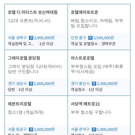
호텔 디 아티스트 성신여대점
호텔에어포트준
3교대 프론트(격,비,비)
베팅,청소이모, 자매팀, 부부
팀 모집합니다.
서울 성북구
월
2,900,000원
인천 중구
월
2,500,000원
객실판매 및 고객응대
1년 이상
객실 및 호텔청소
경력무관
그레이호텔 분당점
아스트로호텔
그레이 분당점 3교대(격비비)
부부청소팀 모집 (매주1회휴
당번 구인합니다.
무/식사제공)
경기 성남시
월
3,000,000원
경기 용인시
월
2,400,000원
당번
1년 이상
객실청소
1년 이상
레몬트리호텔
사당역 메트로21
청소1명 (객실26개)
부부 청소팀 구합니다
서울 종로구
월
2,600,000원
서울 관악구
월
5,800,000원