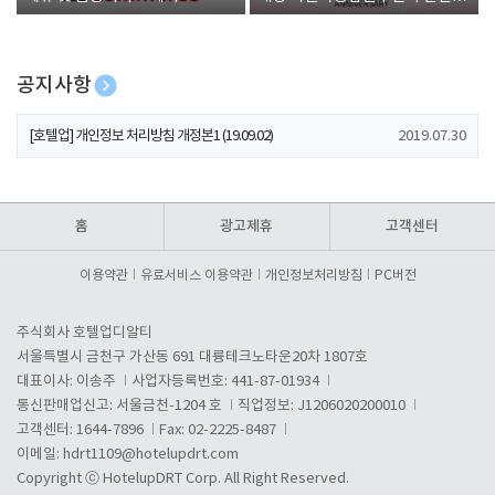
폰 증정
공지사항
[호텔업] 개인정보 처리방침 개정본2 (19.09.02)
2019.07.30
[호텔업] 개인정보 처리방침 개정본1 (19.09.02)
2019.07.30
[호텔업] 유료서비스 이용약관 개정본2 (19.09.02)
2019.07.30
홈
광고제휴
고객센터
이용약관
유료서비스 이용약관
개인정보처리방침
PC버전
주식회사 호텔업디알티
서울특별시 금천구 가산동 691 대륭테크노타운20차 1807호
대표이사: 이송주
사업자등록번호: 441-87-01934
통신판매업신고: 서울금천-1204 호
직업정보: J1206020200010
고객센터: 1644-7896
Fax: 02-2225-8487
이메일:
hdrt1109@hotelupdrt.com
Copyright ⓒ HotelupDRT Corp. All Right Reserved.