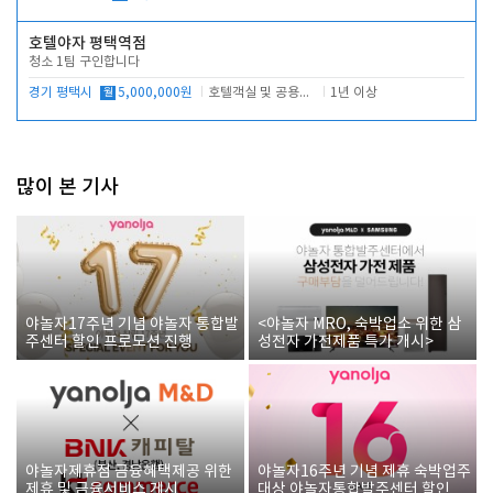
호텔야자 평택역점
청소 1팀 구인합니다
경기 평택시
월
5,000,000원
호텔객실 및 공용시설 청소 관리
1년 이상
많이 본 기사
야놀자17주년 기념 야놀자 통합발
<야놀자 MRO, 숙박업소 위한 삼
주센터 할인 프로모션 진행
성전자 가전제품 특가 개시>
야놀자제휴점 금융혜택제공 위한
야놀자16주년 기념 제휴 숙박업주
제휴 및 금융서비스 게시
대상 야놀자통합발주센터 할인쿠