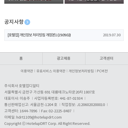
폰 증정
공지사항
[호텔업] 개인정보 처리방침 개정본2 (19.09.02)
2019.07.30
[호텔업] 개인정보 처리방침 개정본1 (19.09.02)
2019.07.30
[호텔업] 유료서비스 이용약관 개정본2 (19.09.02)
2019.07.30
홈
광고제휴
고객센터
이용약관
유료서비스 이용약관
개인정보처리방침
PC버전
주식회사 호텔업디알티
서울특별시 금천구 가산동 691 대륭테크노타운20차 1807호
대표이사: 이송주
사업자등록번호: 441-87-01934
통신판매업신고: 서울금천-1204 호
직업정보: J1206020200010
고객센터: 1644-7896
Fax: 02-2225-8487
이메일:
hdrt1109@hotelupdrt.com
Copyright ⓒ HotelupDRT Corp. All Right Reserved.