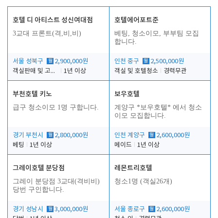
호텔 디 아티스트 성신여대점
호텔에어포트준
3교대 프론트(격,비,비)
베팅, 청소이모, 부부팀 모집
합니다.
서울 성북구
월
2,900,000원
인천 중구
월
2,500,000원
객실판매 및 고객응대
1년 이상
객실 및 호텔청소
경력무관
부천호텔 키노
보우호텔
급구 청소이모 1명 구합니다.
계양구 *보우호텔* 에서 청소
이모 모집합니다.
경기 부천시
월
2,800,000원
인천 계양구
월
2,600,000원
베팅
1년 이상
메이드
1년 이상
그레이호텔 분당점
레몬트리호텔
그레이 분당점 3교대(격비비)
청소1명 (객실26개)
당번 구인합니다.
경기 성남시
월
3,000,000원
서울 종로구
월
2,600,000원