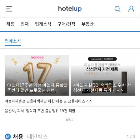
채용
인재
업계소식
구매/견적
부동산
업계소식
야놀자17주년 기념 야놀자 통합발
<야놀자 MRO, 숙박업소 위한 삼
주센터 할인 프로모션 진행
성전자 가전제품 특가 개시>
야놀자제휴점 금융혜택제공 위한 제휴 및 금융서비스 게시
울산시, 피서․행락지 주변 불법행위 19건 적발
더보기
채용
메인박스
1
/
3