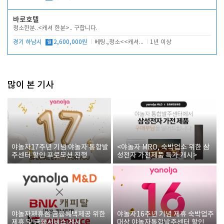
바로호텔
청소한분..<캐셔 한분>.. 구합니다.
경기 하남시
월
2,600,000원
베팅.,청소<<캐셔 모셔봅니다.
1년 이상
많이 본 기사
야놀자17주년 기념 야놀자 통합발
<야놀자 MRO, 숙박업소 위한 삼
주센터 할인 프로모션 진행
성전자 가전제품 특가 개시>
야놀자제휴점 금융혜택제공 위한
야놀자16주년 기념 제휴 숙박업주
제휴 및 금융서비스 게시
대상 야놀자통합발주센터 할인쿠