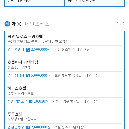
당번
1년 이상
청소 외
경력무관
채용
메인포커스
1
/
2
의왕 밀로스 관광호텔
주1회 휴무 청소 부부팀, 3교대 당번 모집합니다.
경기 의왕시
월
2,500,000원
객실 청소업무
1년 이상
호텔야자 평택역점
청소 1팀 구인합니다
경기 평택시
월
5,000,000원
호텔객실 및 공용시설 청소 관리
1년 이상
하라스호텔
영등포 하라스호텔
서울 영등포구
시
10,030원
카운터 업무 및 객실관리(청소상태 확인, 객실판매)
1년 이상
루루호텔
부부청소팀 구합니다
인천 남동구
월
2,600,000원
객실 청소
1년 이상