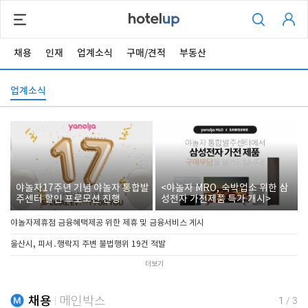
채용
인재
업계소식
구매/견적
부동산
업계소식
야놀자17주년 기념 야놀자 통합발
<야놀자 MRO, 숙박업소 위한 삼
주센터 할인 프로모션 진행
성전자 가전제품 특가 개시>
야놀자제휴점 금융혜택제공 위한 제휴 및 금융서비스 게시
울산시, 피서․행락지 주변 불법행위 19건 적발
더보기
채용
메인박스
1
/
3