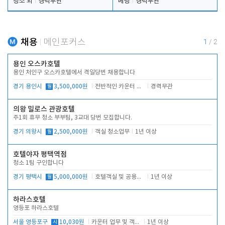
청소 외
경력무관
베팅
경력무관
채용
메인포커스
1
/
2
용인 오스카호텔
용인 처인구 오스카호텔에서 격일당번 채용합니다
경기 용인시
월
3,500,000원
전반적인 카운터 업무
경력무관
의왕 밀로스 관광호텔
주1회 휴무 청소 부부팀, 3교대 당번 모집합니다.
경기 의왕시
월
2,500,000원
객실 청소업무
1년 이상
호텔야자 평택역점
청소 1팀 구인합니다
경기 평택시
월
5,000,000원
호텔객실 및 공용시설 청소 관리
1년 이상
하라스호텔
영등포 하라스호텔
서울 영등포구
시
10,030원
카운터 업무 및 객실관리(청소상태 확인, 객실판매)
1년 이상