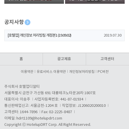
폰 증정
공지사항
[호텔업] 개인정보 처리방침 개정본2 (19.09.02)
2019.07.30
[호텔업] 개인정보 처리방침 개정본1 (19.09.02)
2019.07.30
[호텔업] 유료서비스 이용약관 개정본2 (19.09.02)
2019.07.30
홈
광고제휴
고객센터
이용약관
유료서비스 이용약관
개인정보처리방침
PC버전
주식회사 호텔업디알티
서울특별시 금천구 가산동 691 대륭테크노타운20차 1807호
대표이사: 이송주
사업자등록번호: 441-87-01934
통신판매업신고: 서울금천-1204 호
직업정보: J1206020200010
고객센터: 1644-7896
Fax: 02-2225-8487
이메일:
hdrt1109@hotelupdrt.com
Copyright ⓒ HotelupDRT Corp. All Right Reserved.