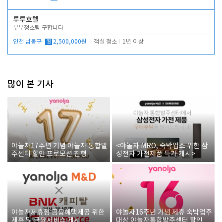
루루호텔
부부청소팀 구합니다
인천 남동구
월
2,500,000원
객실 청소
1년 이상
많이 본 기사
야놀자17주년 기념 야놀자 통합발
<야놀자 MRO, 숙박업소 위한 삼
주센터 할인 프로모션 진행
성전자 가전제품 특가 개시>
야놀자제휴점 금융혜택제공 위한
야놀자16주년 기념 제휴 숙박업주
제휴 및 금융서비스 게시
대상 야놀자통합발주센터 할인쿠