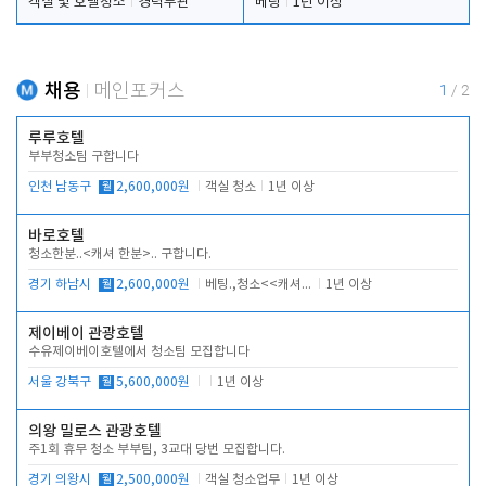
객실 및 호텔청소
경력무관
베팅
1년 이상
채용
메인포커스
1
/
2
루루호텔
부부청소팀 구합니다
인천 남동구
월
2,600,000원
객실 청소
1년 이상
바로호텔
청소한분..<캐셔 한분>.. 구합니다.
경기 하남시
월
2,600,000원
베팅.,청소<<캐셔 모셔봅니다.
1년 이상
제이베이 관광호텔
수유제이베이호텔에서 청소팀 모집합니다
서울 강북구
월
5,600,000원
1년 이상
의왕 밀로스 관광호텔
주1회 휴무 청소 부부팀, 3교대 당번 모집합니다.
경기 의왕시
월
2,500,000원
객실 청소업무
1년 이상