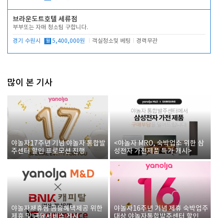
브라운도트호텔 세류점
부부또는 자매 청소팀 구합니다.
경기 수원시
월
5,400,000원
객실청소및 베팅
경력무관
많이 본 기사
야놀자17주년 기념 야놀자 통합발
<야놀자 MRO, 숙박업소 위한 삼
주센터 할인 프로모션 진행
성전자 가전제품 특가 개시>
야놀자제휴점 금융혜택제공 위한
야놀자16주년 기념 제휴 숙박업주
제휴 및 금융서비스 게시
대상 야놀자통합발주센터 할인쿠