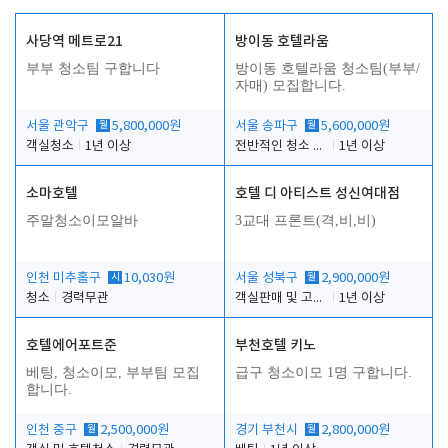
사당역 메트로21
방이동 호텔라움
부부 청소팀 구합니다
방이동 호텔라움 청소팀(부부/
자매) 모집합니다.
서울 관악구
월
5,800,000원
서울 송파구
월
5,600,000원
객실청소
1년 이상
전반적인 청소 업무(객실청소.객실정리)
1년 이상
소마호텔
호텔 디 아티스트 성신여대점
주말청소이모알바
3교대 프론트(격,비,비)
인천 미추홀구
시
10,030원
서울 성북구
월
2,900,000원
청소
경력무관
객실판매 및 고객응대
1년 이상
호텔에어포트준
부천호텔 키노
베팅, 청소이모, 부부팀 모집
급구 청소이모 1명 구합니다.
합니다.
인천 중구
월
2,500,000원
경기 부천시
월
2,800,000원