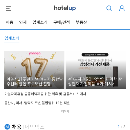
채용
인재
업계소식
구매/견적
부동산
업계소식
야놀자17주년 기념 야놀자 통합발
<야놀자 MRO, 숙박업소 위한 삼
주센터 할인 프로모션 진행
성전자 가전제품 특가 개시>
야놀자제휴점 금융혜택제공 위한 제휴 및 금융서비스 게시
울산시, 피서․행락지 주변 불법행위 19건 적발
더보기
채용
메인박스
1
/
3