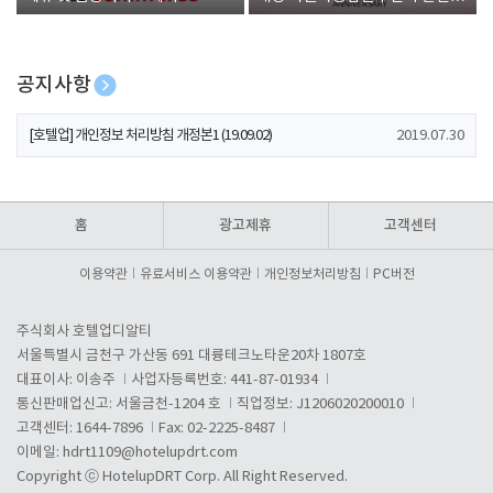
폰 증정
공지사항
[호텔업] 개인정보 처리방침 개정본2 (19.09.02)
2019.07.30
[호텔업] 개인정보 처리방침 개정본1 (19.09.02)
2019.07.30
[호텔업] 유료서비스 이용약관 개정본2 (19.09.02)
2019.07.30
홈
광고제휴
고객센터
이용약관
유료서비스 이용약관
개인정보처리방침
PC버전
주식회사 호텔업디알티
서울특별시 금천구 가산동 691 대륭테크노타운20차 1807호
대표이사: 이송주
사업자등록번호: 441-87-01934
통신판매업신고: 서울금천-1204 호
직업정보: J1206020200010
고객센터: 1644-7896
Fax: 02-2225-8487
이메일:
hdrt1109@hotelupdrt.com
Copyright ⓒ HotelupDRT Corp. All Right Reserved.