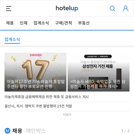
채용
인재
업계소식
구매/견적
부동산
업계소식
야놀자17주년 기념 야놀자 통합발
<야놀자 MRO, 숙박업소 위한 삼
주센터 할인 프로모션 진행
성전자 가전제품 특가 개시>
야놀자제휴점 금융혜택제공 위한 제휴 및 금융서비스 게시
울산시, 피서․행락지 주변 불법행위 19건 적발
더보기
채용
메인박스
1
/
4