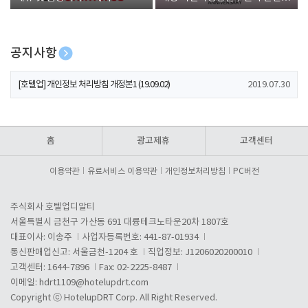
폰 증정
공지사항
[호텔업] 개인정보 처리방침 개정본2 (19.09.02)
2019.07.30
[호텔업] 개인정보 처리방침 개정본1 (19.09.02)
2019.07.30
[호텔업] 유료서비스 이용약관 개정본2 (19.09.02)
2019.07.30
홈
광고제휴
고객센터
이용약관
유료서비스 이용약관
개인정보처리방침
PC버전
주식회사 호텔업디알티
서울특별시 금천구 가산동 691 대륭테크노타운20차 1807호
대표이사: 이송주
사업자등록번호: 441-87-01934
통신판매업신고: 서울금천-1204 호
직업정보: J1206020200010
고객센터: 1644-7896
Fax: 02-2225-8487
이메일:
hdrt1109@hotelupdrt.com
Copyright ⓒ HotelupDRT Corp. All Right Reserved.