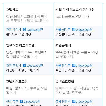
호텔자고
호텔 디 아티스트 성신여대점
신규 용인자고호텔에서 메이
3교대 프론트(격,비,비)
드 부부팀자매팀을 모십니다.
경기 용인시
월
2,800,000원
서울 성북구
월
2,900,000원
룸메이드
1년 이상
객실판매 및 고객응대
1년 이상
일산대화 라트리호텔
호텔클래시
일산 대화역 라트리호텔에서
수유 클래시호텔 프론트 과장
청소팀을 구인합니다.
님 구합니다.
경기 고양시
시
2,600,000원
서울 강북구
월
3,400,000원
객실청소,베팅 ,
1년 이하
프론트 및 객실관리
1년 이상
호텔에어포트준
큐비스트호텔
베팅, 청소이모, 부부팀 모집
큐비스트 프런트직원공고 (숙
합니다.
식제공/월4회휴무)
인천 중구
월
2,500,000원
충남 당진시
월
3,000,000원