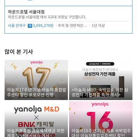
하운드호텔 서울대점
하운드호텔 서울대점 에서 3교대 과장님 구인합니다.
서울 관악구
월
3,099,270원
주차 및 전반적인 당번업무
1년 이상
많이 본 기사
야놀자17주년 기념 야놀자 통합발
<야놀자 MRO, 숙박업소 위한 삼
주센터 할인 프로모션 진행
성전자 가전제품 특가 개시>
야놀자제휴점 금융혜택제공 위한
야놀자16주년 기념 제휴 숙박업주
제휴 및 금융서비스 게시
대상 야놀자통합발주센터 할인쿠