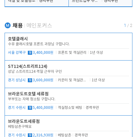
객실 및 호텔청소
경력무관
프런트업무 주간, 야간
경력무관
채용
메인포커스
1
/
2
호텔클래시
수유 클래시호텔 프론트 과장님 구합니다.
서울 강북구
월
3,400,000원
프론트 및 객실관리
1년 이상
ST124(스트리트124)
성남 스트리트124 격일 근무자 구인
경기 성남시
월
3,600,000원
카운터 및 객실관리 전반
1년 이상
브라운도트호텔 세류점
부부또는 자매 청소팀 구합니다.
경기 수원시
월
5,400,000원
객실청소및 베팅
경력무관
브라운도트세류점
베팅삼촌구해요
경기 수원시
월
2,316,930원
베팅삼촌
경력무관