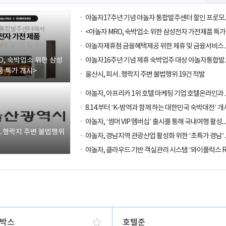
O, 숙박업소 위한 삼성
 특가 개시>
울산시, 피서․행락지 주변 불법행위 19건 적발
8.14.부터 ‘K-방역과 함께 하는 대한민국 숙박대전’ 개
야놀자, ‘썸머 VIP 멤버십’ 출시를 통해
서․행락지 주변 불법행위
박스
호텔준