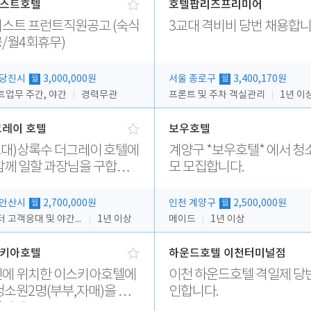
스트호텔
호텔팝리즈프리미어
스트 프런트직원공고 (숙식
3교대 격비비 당번 채용합니
/월4회휴무)
 당진시
3,000,000원
서울 종로구
3,400,170원
월
월
트업무 주간, 야간
경력무관
프론트 및 주차 객실관리
1년 이
그레이 호텔
보우호텔
교대)상록수 더그레이 호텔에
계양구 *보우호텔* 에서 청
함께 일할 과장님을 구합니
모 모집합니다.
 안산시
2,700,000원
인천 계양구
2,500,000원
월
월
카운터 고객응대 및 야간더블청소
1년 이상
메이드
1년 이상
키아호텔
하운드호텔 이천터미널점
에 위치한 이스키아호텔에
이천 하운드호텔 격일제 당
청소원2명(부부,자매)을 모
인합니다.
니다..