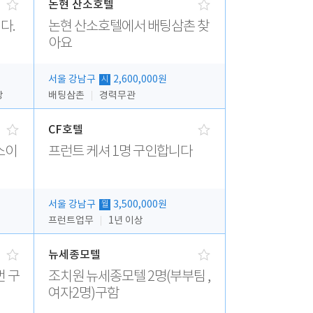
논현 산소호텔
다.
논현 산소호텔에서 배팅삼촌 찾
아요
서울 강남구
2,600,000원
시
상
배팅삼촌
경력무관
CF호텔
소이
프런트 케셔 1명 구인합니다
서울 강남구
3,500,000원
월
프런트업무
1년 이상
뉴세종모텔
번 구
조치원 뉴세종모텔 2명(부부팀 ,
여자2명)구함