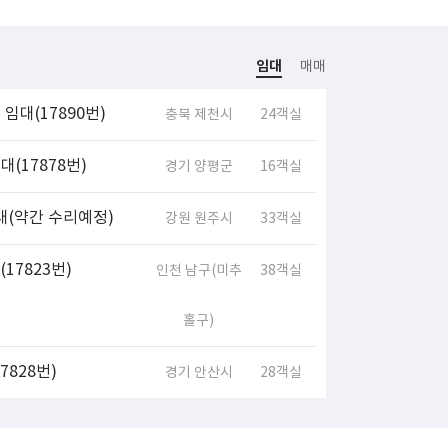
임대
매매
임대(17890번)
충북 제천시
24객실
(17878번)
경기 양평군
16객실
대(약간 수리예정)
강원 원주시
33객실
17823번)
인천 남구(미추
38객실
홀구)
828번)
경기 안산시
28객실