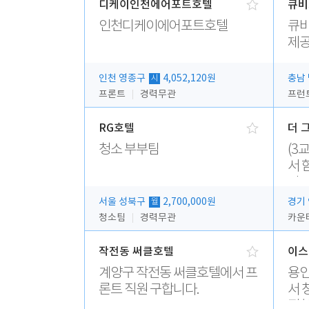
디케이인천에어포트호텔
큐비
인천디케이에어포트호텔
큐비
제공
인천 영종구
4,052,120원
충남
시
프론트
경력무관
프런
RG호텔
더 
청소 부부팀
(3
서 
다.
서울 성북구
2,700,000원
경기
월
청소팀
경력무관
작전동 써클호텔
이스
계양구 작전동 써클호텔에서 프
용인
론트 직원 구합니다.
서 
집합