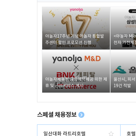
야놀자17주년 기념 야놀자 통합발
<야놀자 MR
주센터 할인 프로모션 진행
전자 가전제품
야놀자제휴점 금융혜택제공 위한 제
울산시, 피
휴 및 금융서비스 게시
19건 적발
스페셜 채용정보
일산대화 라트리호텔
호텔