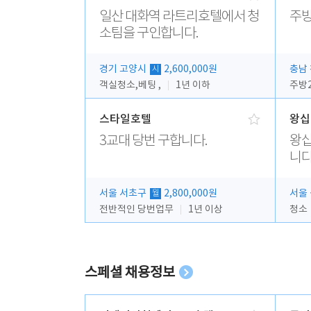
일산 대화역 라트리호텔에서 청
주
소팀을 구인합니다.
경기 고양시
2,600,000원
충남
시
객실청소,베팅 ,
1년 이하
스타일호텔
왕십
3교대 당번 구합니다.
왕십
니다
서울 서초구
2,800,000원
서울
월
전반적인 당번업무
1년 이상
청소
스페셜 채용정보