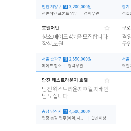
인천 계양구
3,200,000원
경기
월
전반적인 프론트 업무
경력무관
객실
호텔어반
구로
청소.메이드 4분을 모집합니다.
격일
잠실.노원
구
서울 송파구
2,550,000원
서울
월
메이드.청소
경력무관
당진 웨스트라운지 호텔
당진 웨스트라운지호텔 지배인
님 모십니다
충남 당진시
4,500,000원
월
업장 총괄 업무(예약,시설 및 직원관리 등)
1년 이상