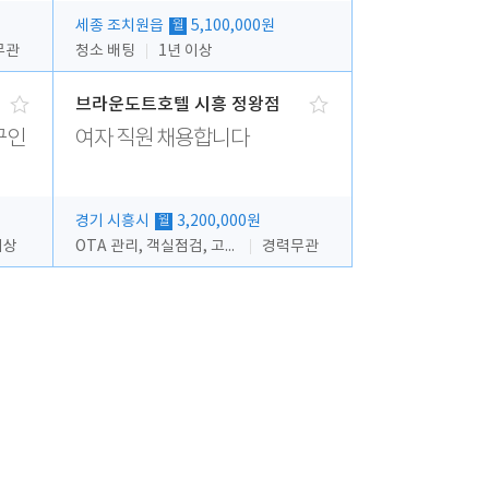
세종 조치원읍
5,100,000원
월
무관
청소 배팅
1년 이상
브라운도트호텔 시흥 정왕점
구인
여자 직원 채용합니다
경기 시흥시
3,200,000원
월
이상
OTA 관리, 객실점검, 고객응대, 시설관리
경력무관