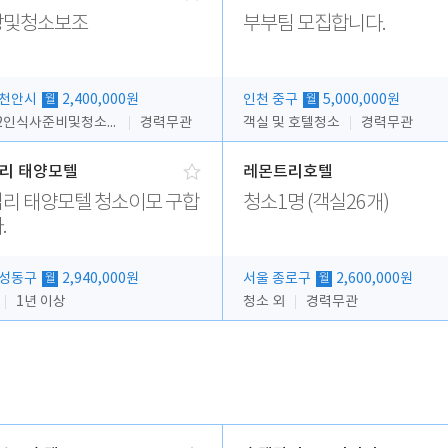
방및청소보조
부부팀 모집합니다.
 천안시
2,400,000원
인천 중구
5,000,000원
월
월
주방2인식사준비및청소린렌보조
경력무관
객실 및 호텔청소
경력무관
리 태양모텔
레몬트리호텔
리 태양모텔 청소이모 구합
청소1명 (객실26개)
.
 성동구
2,940,000원
서울 종로구
2,600,000원
월
월
1년 이상
청소 외
경력무관