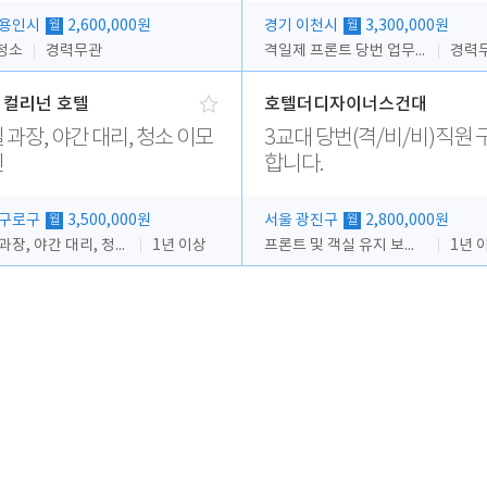
 용인시
2,600,000원
경기 이천시
3,300,000원
월
월
청소
경력무관
격일제 프론트 당번 업무로 주차 및 객실 점검
경력
 컬리넌 호텔
호텔더디자이너스건대
 과장, 야간 대리, 청소 이모
3교대 당번(격/비/비)직원 
인
합니다.
 구로구
3,500,000원
서울 광진구
2,800,000원
월
월
격일 과장, 야간 대리, 청소 이모
1년 이상
프론트 및 객실 유지 보수 업무
1년 