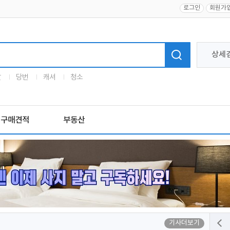
로그인
회원가
상세
말
당번
캐셔
청소
구매견적
부동산
기사더보기