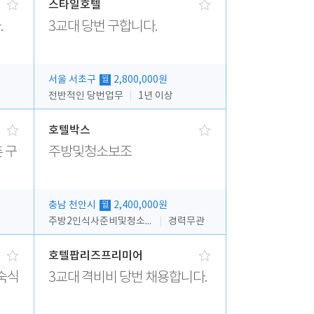
스타일호텔
.
3교대 당번 구합니다.
서울 서초구
2,800,000원
월
전반적인 당번업무
1년 이상
호텔박스
 구
주방및청소보조
충남 천안시
2,400,000원
월
주방2인식사준비및청소린렌보조
경력무관
호텔팝리즈프리미어
숙식
3교대 격비비 당번 채용합니다.