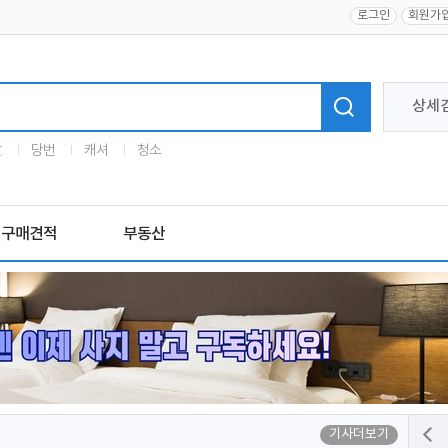
로그인
회원가
상세
말
당번
캐셔
청소
구매견적
부동산
기사더보기