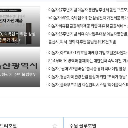
O, 숙박업소 위한 삼성
 특가 개시>
울산시, 피서․행락지 주변 불법행위 19건 적발
8.14.부터 ‘K-방역과 함께 하는 대한민국 숙박대전’ 개
야놀자, ‘썸머 VIP 멤버십’ 출시를 통해
서․행락지 주변 불법행위
트리호텔
수원 블루호텔