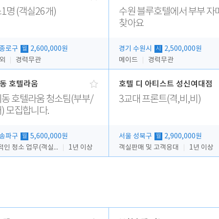
1명 (객실26개)
수원 블루호텔에서 부부 자
찾아요
 종로구
2,600,000원
경기 수원시
2,500,000원
월
시
 외
경력무관
메이드
경력무관
동 호텔라움
호텔 디 아티스트 성신여대점
동 호텔라움 청소팀(부부/
3교대 프론트(격,비,비)
) 모집합니다.
 송파구
5,600,000원
서울 성북구
2,900,000원
월
월
전반적인 청소 업무(객실청소.객실정리)
1년 이상
객실판매 및 고객응대
1년 이상