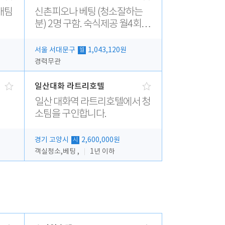
매팀
신촌피오나 베팅 (청소잘하는
분) 2명 구함. 숙식제공 월4회휴
무
서울 서대문구
1,043,120원
월
경력무관
일산대화 라트리호텔
일산 대화역 라트리호텔에서 청
소팀을 구인합니다.
경기 고양시
2,600,000원
시
객실청소,베팅 ,
1년 이하