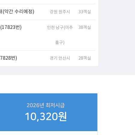
대(약간 수리예정)
강원 원주시
33객실
17823번)
인천 남구(미추
38객실
홀구)
828번)
경기 안산시
28객실