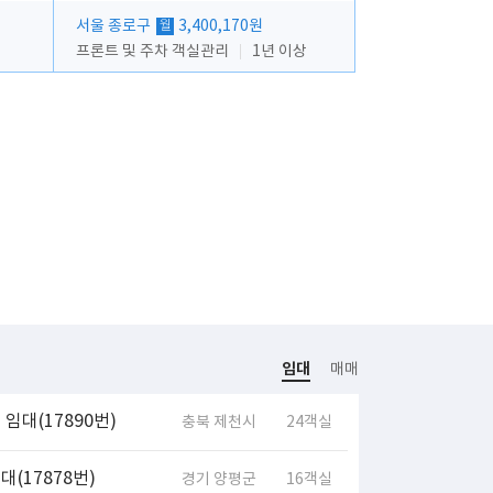
서울 종로구
3,400,170원
월
프론트 및 주차 객실관리
1년 이상
임대
매매
임대(17890번)
충북 제천시
24객실
(17878번)
경기 양평군
16객실