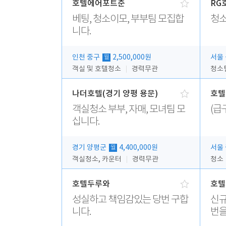
호텔에어포트준
RG
베팅, 청소이모, 부부팀 모집합
청소
니다.
인천 중구
2,500,000원
서울
월
객실 및 호텔청소
경력무관
청소
나더호텔(경기 양평 용문)
호텔
객실청소 부부, 자매, 모녀팀 모
(급
십니다.
경기 양평군
4,400,000원
서울
월
객실청소, 카운터
경력무관
청소
호텔두루와
호텔
성실하고 책임감있는 당번 구합
신규
니다.
번을