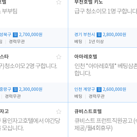
호텔
부천호텔 키노
 부부팀
급구 청소이모 1명 구합니다
 성북구
2,700,000원
경기 부천시
2,800,000원
월
월
팀
경력무관
베팅
1년 이상
스타
아마레호텔
구)청소이모 2명 구합니다.
인천 *아마레호텔* 베팅삼촌
합니다.
 중랑구
2,300,000원
인천 계양구
2,600,000원
월
월
경력무관
베팅
경력무관
자고
큐비스트호텔
 용인자고호텔에서 야간당
큐비스트 프런트직원공고 (
 모십니다.
제공/월4회휴무)