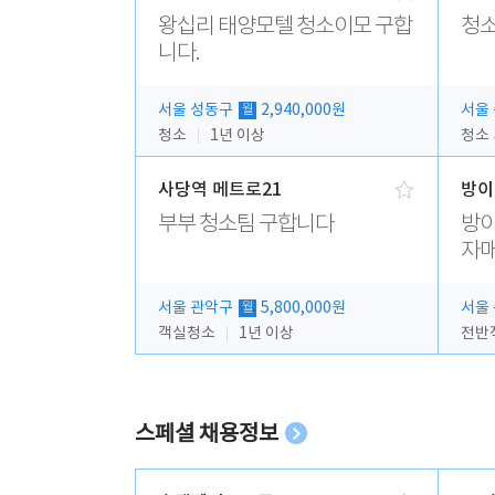
왕십리 태양모텔 청소이모 구합
청소
니다.
서울 성동구
2,940,000원
서울
월
청소
1년 이상
청소
사당역 메트로21
방이
부부 청소팀 구합니다
방이
자매
서울 관악구
5,800,000원
서울
월
객실청소
1년 이상
스페셜 채용정보