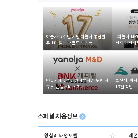
야놀자17주년 기념 야놀자 통합발
<야놀자 MR
주센터 할인 프로모션 진행
전자 가전제품
야놀자제휴점 금융혜택제공 위한 제
울산시, 피
휴 및 금융서비스 게시
19건 적발
스페셜 채용정보
왕십리 태양모텔
레몬