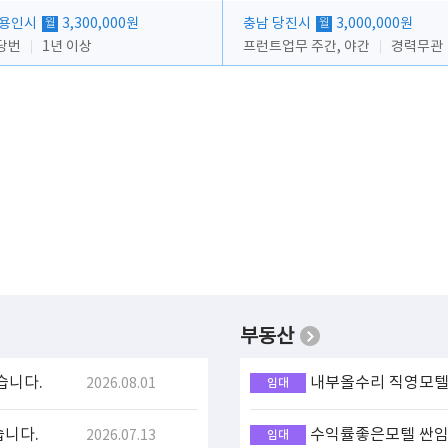
 용인시
3,300,000원
충남 당진시
3,000,000원
월
월
당번
1년 이상
프런트업무 주간, 야간
경력무관
부동산
습니다.
내부올수리 직영모텔 
2026.08.01
임대
습니다.
수익률좋은모텔 싼임대
2026.07.13
임대