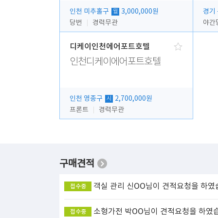
인천 미추홀구
3,000,000원
경기
월
당번
경력무관
야간
디케이인천에어포트호텔
인천디케이에어포트호텔
인천 영종구
2,700,000원
시
프론트
경력무관
구매견적
객실 관리
신OO님이 견적요청을 하였
접수중
소형가전
박OO님이 견적요청을 하였
접수중