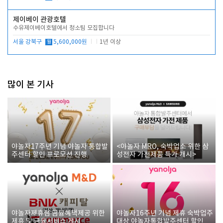
제이베이 관광호텔
수유제이베이호텔에서 청소팀 모집합니다
서울 강북구
월
5,600,000원
1년 이상
많이 본 기사
야놀자17주년 기념 야놀자 통합발
<야놀자 MRO, 숙박업소 위한 삼
주센터 할인 프로모션 진행
성전자 가전제품 특가 개시>
야놀자제휴점 금융혜택제공 위한
야놀자16주년 기념 제휴 숙박업주
제휴 및 금융서비스 게시
대상 야놀자통합발주센터 할인쿠