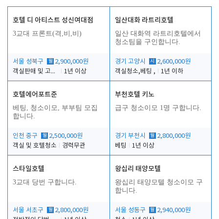
호텔 디 아티스트 성신여대점
일산대화 라트리호텔
3교대 프론트(격,비,비)
일산 대화역 라트리호텔에서
청소팀을 구인합니다.
서울 성북구
월
2,900,000원
경기 고양시
시
2,600,000원
객실판매 및 고객응대
1년 이상
객실청소,베팅 ,
1년 이하
호텔에어포트준
부천호텔 키노
베팅, 청소이모, 부부팀 모집
급구 청소이모 1명 구합니다.
합니다.
인천 중구
월
2,500,000원
경기 부천시
월
2,800,000원
객실 및 호텔청소
경력무관
베팅
1년 이상
스타일호텔
왕십리 태양모텔
3교대 당번 구합니다.
왕십리 태양모텔 청소이모 구
합니다.
서울 서초구
월
2,800,000원
서울 성동구
월
2,940,000원