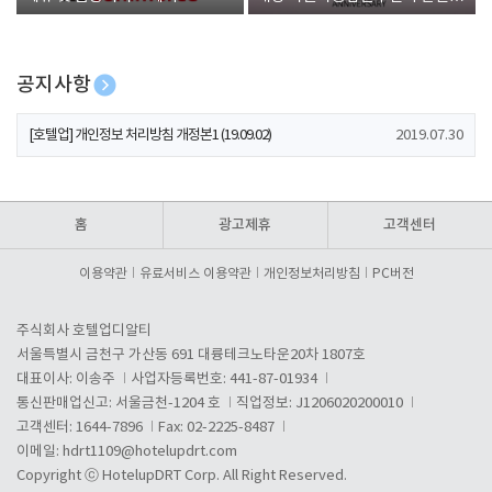
폰 증정
공지사항
[호텔업] 개인정보 처리방침 개정본2 (19.09.02)
2019.07.30
[호텔업] 개인정보 처리방침 개정본1 (19.09.02)
2019.07.30
[호텔업] 유료서비스 이용약관 개정본2 (19.09.02)
2019.07.30
홈
광고제휴
고객센터
이용약관
유료서비스 이용약관
개인정보처리방침
PC버전
주식회사 호텔업디알티
서울특별시 금천구 가산동 691 대륭테크노타운20차 1807호
대표이사: 이송주
사업자등록번호: 441-87-01934
통신판매업신고: 서울금천-1204 호
직업정보: J1206020200010
고객센터: 1644-7896
Fax: 02-2225-8487
이메일:
hdrt1109@hotelupdrt.com
Copyright ⓒ HotelupDRT Corp. All Right Reserved.