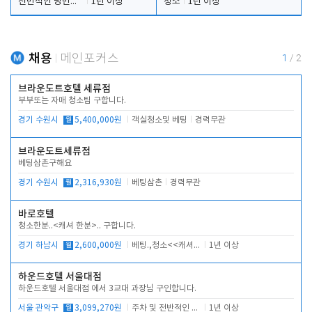
전반적인 당번업무
1년 이상
청소
1년 이상
채용
메인포커스
1
/
2
브라운도트호텔 세류점
부부또는 자매 청소팀 구합니다.
경기 수원시
월
5,400,000원
객실청소및 베팅
경력무관
브라운도트세류점
베팅삼촌구해요
경기 수원시
월
2,316,930원
베팅삼촌
경력무관
바로호텔
청소한분..<캐셔 한분>.. 구합니다.
경기 하남시
월
2,600,000원
베팅.,청소<<캐셔 모셔봅니다.
1년 이상
하운드호텔 서울대점
하운드호텔 서울대점 에서 3교대 과장님 구인합니다.
서울 관악구
월
3,099,270원
주차 및 전반적인 당번업무
1년 이상