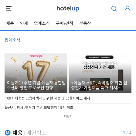
채용
인재
업계소식
구매/견적
부동산
업계소식
야놀자17주년 기념 야놀자 통합발
<야놀자 MRO, 숙박업소 위한 삼
주센터 할인 프로모션 진행
성전자 가전제품 특가 개시>
야놀자제휴점 금융혜택제공 위한 제휴 및 금융서비스 게시
울산시, 피서․행락지 주변 불법행위 19건 적발
더보기
채용
메인박스
1
/
4