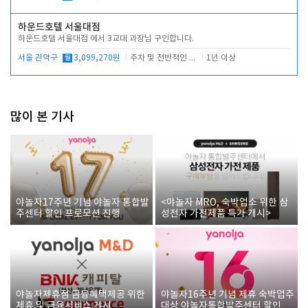
하운드호텔 서울대점
하운드호텔 서울대점 에서 3교대 과장님 구인합니다.
서울 관악구
월
3,099,270원
주차 및 전반적인 당번업무
1년 이상
많이 본 기사
야놀자17주년 기념 야놀자 통합발
<야놀자 MRO, 숙박업소 위한 삼
주센터 할인 프로모션 진행
성전자 가전제품 특가 개시>
야놀자제휴점 금융혜택제공 위한
야놀자16주년 기념 제휴 숙박업주
제휴 및 금융서비스 게시
대상 야놀자통합발주센터 할인쿠