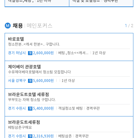
객실청소,베팅 ,
1년 이하
객실 및 호텔청소
경력무관
채용
메인포커스
1
/
2
바로호텔
청소한분..<캐셔 한분>.. 구합니다.
경기 하남시
월
2,600,000원
베팅.,청소<<캐셔 모셔봅니다.
1년 이상
제이베이 관광호텔
수유제이베이호텔에서 청소팀 모집합니다
서울 강북구
월
5,600,000원
1년 이상
브라운도트호텔 세류점
부부또는 자매 청소팀 구합니다.
경기 수원시
월
5,400,000원
객실청소및 베팅
경력무관
브라운도트세류점
베팅삼촌구해요
경기 수원시
월
2,316,930원
베팅삼촌
경력무관