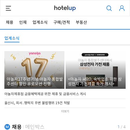
채용
인재
업계소식
구매/견적
부동산
업계소식
야놀자17주년 기념 야놀자 통합발
<야놀자 MRO, 숙박업소 위한 삼
주센터 할인 프로모션 진행
성전자 가전제품 특가 개시>
야놀자제휴점 금융혜택제공 위한 제휴 및 금융서비스 게시
울산시, 피서․행락지 주변 불법행위 19건 적발
더보기
채용
메인박스
1
/
4