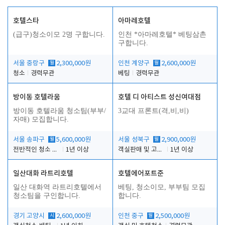
호텔스타
아마레호텔
(급구)청소이모 2명 구합니다.
인천 *아마레호텔* 베팅삼촌
구합니다.
서울 중랑구
월
2,300,000원
인천 계양구
월
2,600,000원
청소
경력무관
베팅
경력무관
방이동 호텔라움
호텔 디 아티스트 성신여대점
방이동 호텔라움 청소팀(부부/
3교대 프론트(격,비,비)
자매) 모집합니다.
서울 송파구
월
5,600,000원
서울 성북구
월
2,900,000원
전반적인 청소 업무(객실청소.객실정리)
1년 이상
객실판매 및 고객응대
1년 이상
일산대화 라트리호텔
호텔에어포트준
일산 대화역 라트리호텔에서
베팅, 청소이모, 부부팀 모집
청소팀을 구인합니다.
합니다.
경기 고양시
시
2,600,000원
인천 중구
월
2,500,000원