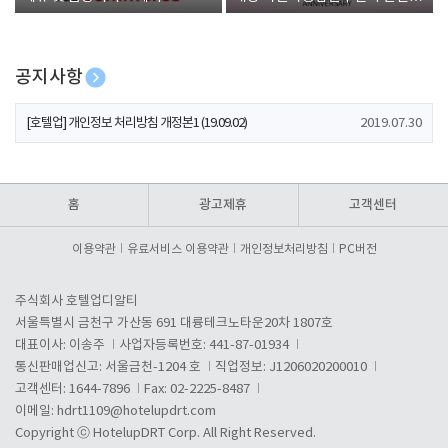
폰 증정
공지사항
[호텔업] 개인정보 처리방침 개정본2 (19.09.02)
2019.07.30
[호텔업] 개인정보 처리방침 개정본1 (19.09.02)
2019.07.30
[호텔업] 유료서비스 이용약관 개정본2 (19.09.02)
2019.07.30
홈
광고제휴
고객센터
이용약관
유료서비스 이용약관
개인정보처리방침
PC버전
주식회사 호텔업디알티
서울특별시 금천구 가산동 691 대륭테크노타운20차 1807호
대표이사: 이송주
사업자등록번호: 441-87-01934
통신판매업신고: 서울금천-1204 호
직업정보: J1206020200010
고객센터: 1644-7896
Fax: 02-2225-8487
이메일:
hdrt1109@hotelupdrt.com
Copyright ⓒ HotelupDRT Corp. All Right Reserved.