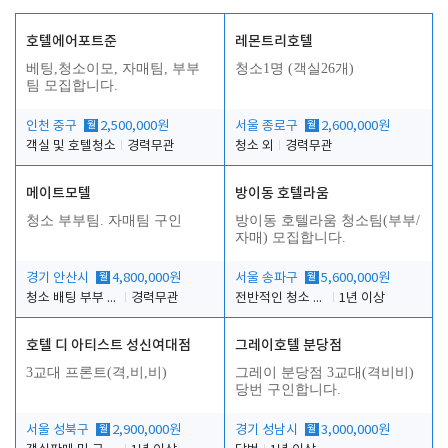
호텔에어포트준
레몬트리호텔
베팅,청소이모, 자매팀, 부부
청소1명 (객실26개)
팀 모집합니다.
인천 중구
월
2,500,000원
서울 종로구
월
2,600,000원
객실 및 호텔청소
경력무관
청소 외
경력무관
메이트모텔
방이동 호텔라움
청소 부부팀. 자매팀 구인
방이동 호텔라움 청소팀(부부/
자매) 모집합니다.
경기 안산시
월
4,800,000원
서울 송파구
월
5,600,000원
청소 배팅 부부 구합니다
경력무관
전반적인 청소 업무(객실청소.객실정리)
1년 이상
호텔 디 아티스트 성신여대점
그레이호텔 분당점
3교대 프론트(격,비,비)
그레이 분당점 3교대(격비비)
당번 구인합니다.
서울 성북구
월
2,900,000원
경기 성남시
월
3,000,000원