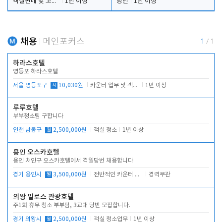
객실판매 및 고객응대
1년 이상
당번
1년 이상
채용
메인포커스
1
/
1
하라스호텔
영등포 하라스호텔
서울 영등포구
시
10,030원
카운터 업무 및 객실관리(청소상태 확인, 객실판매)
1년 이상
루루호텔
부부청소팀 구합니다
인천 남동구
월
2,500,000원
객실 청소
1년 이상
용인 오스카호텔
용인 처인구 오스카호텔에서 격일당번 채용합니다
경기 용인시
월
3,500,000원
전반적인 카운터 업무
경력무관
의왕 밀로스 관광호텔
주1회 휴무 청소 부부팀, 3교대 당번 모집합니다.
경기 의왕시
월
2,500,000원
객실 청소업무
1년 이상