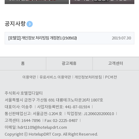
폰 증정
공지사항
[호텔업] 개인정보 처리방침 개정본2 (19.09.02)
2019.07.30
[호텔업] 개인정보 처리방침 개정본1 (19.09.02)
2019.07.30
[호텔업] 유료서비스 이용약관 개정본2 (19.09.02)
2019.07.30
홈
광고제휴
고객센터
이용약관
유료서비스 이용약관
개인정보처리방침
PC버전
주식회사 호텔업디알티
서울특별시 금천구 가산동 691 대륭테크노타운20차 1807호
대표이사: 이송주
사업자등록번호: 441-87-01934
통신판매업신고: 서울금천-1204 호
직업정보: J1206020200010
고객센터: 1644-7896
Fax: 02-2225-8487
이메일:
hdrt1109@hotelupdrt.com
Copyright ⓒ HotelupDRT Corp. All Right Reserved.