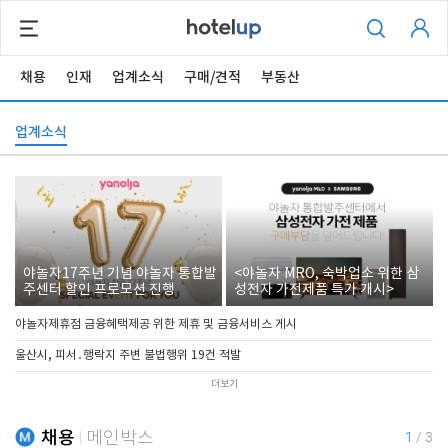
채용
인재
업계소식
구매/견적
부동산
업계소식
야놀자17주년 기념 야놀자 통합발
<야놀자 MRO, 숙박업소 위한 삼
주센터 할인 프로모션 진행
성전자 가전제품 특가 개시>
야놀자제휴점 금융혜택제공 위한 제휴 및 금융서비스 게시
울산시, 피서․행락지 주변 불법행위 19건 적발
더보기
채용
메인박스
1
/
3