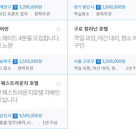
 계양구
3,200,000원
경기 용인시
2,600,000원
월
월
적인 프론트 업무
경력무관
객실청소
경력무관
어반
구로 컬리넌 호텔
.메이드 4분을 모집합니다.
격일 과장, 야간 대리, 청소 
.노원
구인
 송파구
2,550,000원
서울 구로구
3,500,000원
월
월
드.청소
경력무관
격일 과장, 야간 대리, 청소 이모
1년 
 웨스트라운지 호텔
 웨스트라운지호텔 지배인
모십니다
 당진시
4,500,000원
월
업장 총괄 업무(예약,시설 및 직원관리 등)
1년 이상