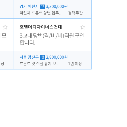
경기 이천시
3,300,000원
월
격일제 프론트 당번 업무로 주차 및 객실 점검
경력무관
호텔더디자이너스건대
이모
3교대 당번(격/비/비)직원 구인
합니다.
서울 광진구
2,800,000원
월
이상
프론트 및 객실 유지 보수 업무
1년 이상