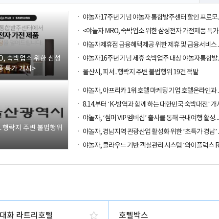
O, 숙박업소 위한 삼성
 특가 개시>
울산시, 피서․행락지 주변 불법행위 19건 적발
8.14.부터 ‘K-방역과 함께 하는 대한민국 숙박대전’ 개
야놀자, ‘썸머 VIP 멤버십’ 출시를 통해
서․행락지 주변 불법행위
대화 라트리호텔
호텔박스