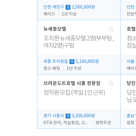
인천 계양구
2,500,000원
인천
월
메이드
1년 이상
전반
뉴세종모텔
호텔
조치원 뉴세종모텔 2명(부부팀 ,
청소
여자2명)구함
잠실
세종 조치원읍
5,100,000원
서울
월
청소 배팅
1년 이상
메이
브라운도트호텔 시흥 정왕점
당진
정직원 모집 (격일 1인 근무)
당진
님 
경기 시흥시
3,200,000원
충남
월
OTA 관리, 객실점검, 고객응대, 시설관리
경력무관