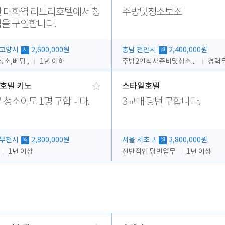
 대화역 라트리호텔에서 청
주방및청소보조
을 구인합니다.
 고양시
2,600,000원
충남 천안시
2,400,000원
시
월
소,베팅 ,
1년 이하
주방2인식사준비및청소린렌보조
경력
호텔 키노
스타일호텔
 청소이모 1명 구합니다.
3교대 당번 구합니다.
 부천시
2,800,000원
서울 서초구
2,800,000원
월
월
1년 이상
전반적인 당번업무
1년 이상