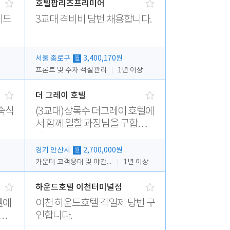
호텔팝리즈프리미어
이드
3교대 격비비 당번 채용합니다.
서울 종로구
3,400,170원
월
프론트 및 주차 객실관리
1년 이상
더 그레이 호텔
숙식
(3교대)상록수 더그레이 호텔에
서 함께 일할 과장님을 구합니
다.
경기 안산시
2,700,000원
월
카운터 고객응대 및 야간더블청소
1년 이상
하운드호텔 이천터미널점
텔에
이천 하운드호텔 격일제 당번 구
 모
인합니다.