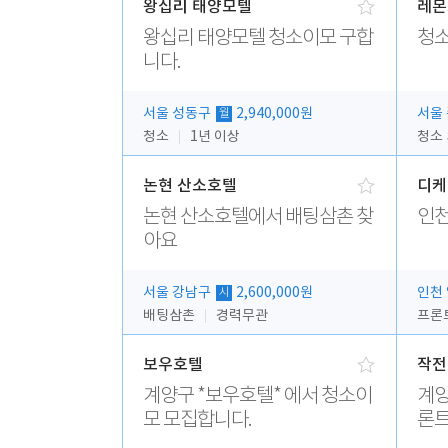
왕십리 태양모텔
레몬
왕십리 태양모텔 청소이모 구합
청소
니다.
서울 성동구
2,940,000원
서울
월
청소
1년 이상
청소
논현 산소호텔
디케
논현 산소호텔에서 배팅삼촌 찾
인
아요
서울 강남구
2,600,000원
인천
시
배팅삼촌
경력무관
프론
보우호텔
작전
계양구 *보우호텔* 에서 청소이
계양
모 모집합니다.
론트