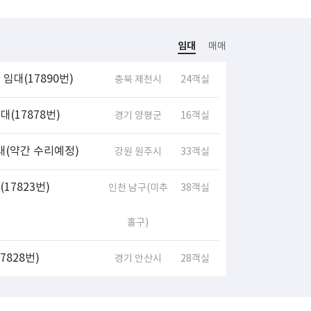
임대
매매
임대(17890번)
충북 제천시
24객실
(17878번)
경기 양평군
16객실
대(약간 수리예정)
강원 원주시
33객실
17823번)
인천 남구(미추
38객실
홀구)
828번)
경기 안산시
28객실