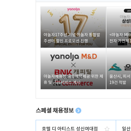
야놀자17주년 기념 야놀자 통합발
<야놀자 MR
주센터 할인 프로모션 진행
전자 가전제품
야놀자제휴점 금융혜택제공 위한 제
울산시, 피
휴 및 금융서비스 게시
19건 적발
스페셜 채용정보
호텔 디 아티스트 성신여대점
일산