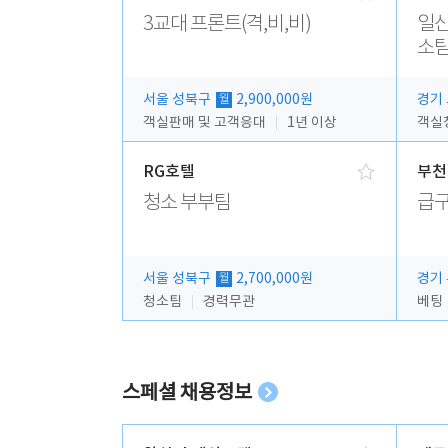
3교대 프론트(격,비,비)
일산
소팀
서울 성북구
2,900,000원
경기
월
객실판매 및 고객응대
1년 이상
객실청
RG호텔
부천
청소 부부팀
급구
서울 성북구
2,700,000원
경기
월
청소팀
경력무관
베팅
스페셜 채용정보