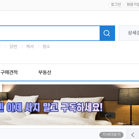
로그인
회원가
상세
말
당번
캐셔
청소
구매견적
부동산
기사더보기