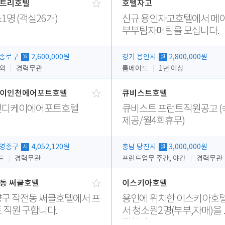
트리호텔
호텔자고
1명 (객실26개)
신규 용인자고호텔에서 메
부부팀자매팀을 모십니다.
 종로구
2,600,000원
경기 용인시
2,800,000원
월
월
 외
경력무관
룸메이드
1년 이상
이인천에어포트호텔
큐비스트호텔
천디케이에어포트호텔
큐비스트 프런트직원공고 (
제공/월4회휴무)
 영종구
4,052,120원
충남 당진시
3,000,000원
시
월
트
경력무관
프런트업무 주간, 야간
경력무관
동 써클호텔
이스키아호텔
구 작전동 써클호텔에서 프
용인에 위치한 이스키아호
 직원 구합니다.
서 청소원2명(부부,자매)을
집합니다..