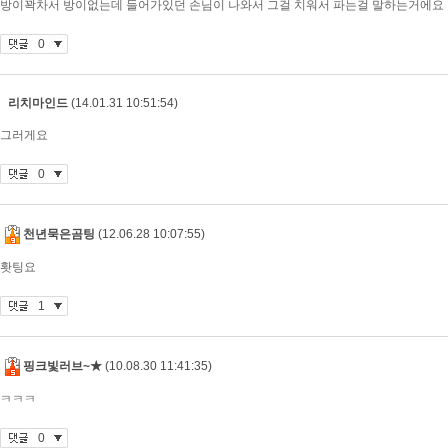
방이꽉차서 방이없는데 들어가있던 손님이 나와서 그걸 치워서 파는걸 말하는거에요
0
리치마인드
(14.01.31 10:51:54)
그러게요
0
천년묵은곰팅
(12.06.28 10:07:55)
홧팅요
1
핑크빛러브~★
(10.08.30 11:41:35)
ㅋㅋㅋ
0