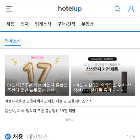
채용
인재
업계소식
구매/견적
부동산
업계소식
야놀자17주년 기념 야놀자 통합발
<야놀자 MRO, 숙박업소 위한 삼
주센터 할인 프로모션 진행
성전자 가전제품 특가 개시>
야놀자제휴점 금융혜택제공 위한 제휴 및 금융서비스 게시
울산시, 피서․행락지 주변 불법행위 19건 적발
더보기
채용
메인박스
1
/
5