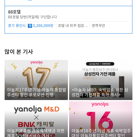
88호텔
88호텔 당번(격일제) 구인합니다
경기 용인시
월
3,200,000원
호텔 내 외부 점검 및 프런트 운영
경력무관
많이 본 기사
야놀자17주년 기념 야놀자 통합발
<야놀자 MRO, 숙박업소 위한 삼
주센터 할인 프로모션 진행
성전자 가전제품 특가 개시>
야놀자제휴점 금융혜택제공 위한
야놀자16주년 기념 제휴 숙박업주
제휴 및 금융서비스 게시
대상 야놀자통합발주센터 할인쿠