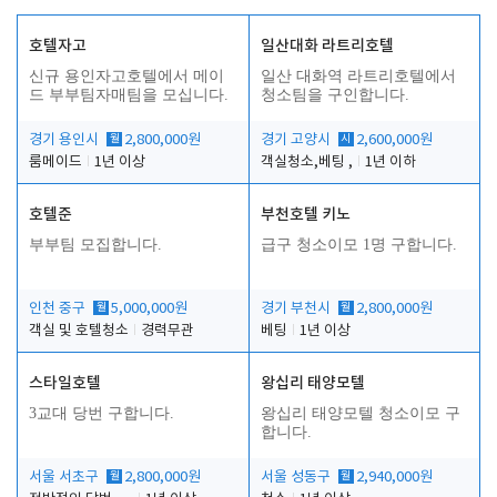
호텔자고
일산대화 라트리호텔
신규 용인자고호텔에서 메이
일산 대화역 라트리호텔에서
드 부부팀자매팀을 모십니다.
청소팀을 구인합니다.
경기 용인시
월
2,800,000원
경기 고양시
시
2,600,000원
룸메이드
1년 이상
객실청소,베팅 ,
1년 이하
호텔준
부천호텔 키노
부부팀 모집합니다.
급구 청소이모 1명 구합니다.
인천 중구
월
5,000,000원
경기 부천시
월
2,800,000원
객실 및 호텔청소
경력무관
베팅
1년 이상
스타일호텔
왕십리 태양모텔
3교대 당번 구합니다.
왕십리 태양모텔 청소이모 구
합니다.
서울 서초구
월
2,800,000원
서울 성동구
월
2,940,000원