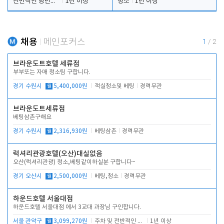
전반적인 당번업무
1년 이상
청소
1년 이상
채용
메인포커스
1
/
2
브라운도트호텔 세류점
부부또는 자매 청소팀 구합니다.
경기 수원시
월
5,400,000원
객실청소및 베팅
경력무관
브라운도트세류점
베팅삼촌구해요
경기 수원시
월
2,316,930원
베팅삼촌
경력무관
럭셔리관광호텔(오산)대실없음
오산(럭셔리관광) 청소,베팅같이하실분 구합니다~
경기 오산시
월
2,500,000원
베팅,청소
경력무관
하운드호텔 서울대점
하운드호텔 서울대점 에서 3교대 과장님 구인합니다.
서울 관악구
월
3,099,270원
주차 및 전반적인 당번업무
1년 이상