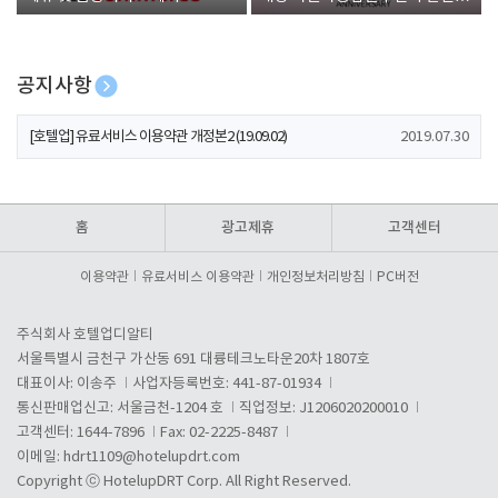
폰 증정
공지사항
[호텔업] 유료서비스 이용약관 개정본2 (19.09.02)
2019.07.30
[호텔업] 개인정보 처리방침 개정본2 (19.09.02)
2019.07.30
[호텔업] 개인정보 처리방침 개정본1 (19.09.02)
2019.07.30
홈
광고제휴
고객센터
이용약관
유료서비스 이용약관
개인정보처리방침
PC버전
주식회사 호텔업디알티
서울특별시 금천구 가산동 691 대륭테크노타운20차 1807호
대표이사: 이송주
사업자등록번호: 441-87-01934
통신판매업신고: 서울금천-1204 호
직업정보: J1206020200010
고객센터: 1644-7896
Fax: 02-2225-8487
이메일:
hdrt1109@hotelupdrt.com
Copyright ⓒ HotelupDRT Corp. All Right Reserved.