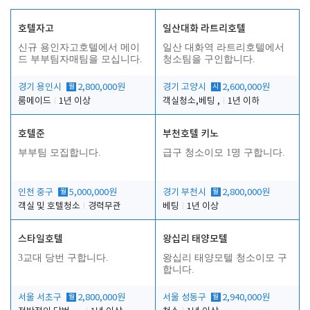
호텔자고
일산대화 라트리호텔
신규 용인자고호텔에서 메이
일산 대화역 라트리호텔에서
드 부부팀자매팀을 모십니다.
청소팀을 구인합니다.
경기 용인시
월
2,800,000원
경기 고양시
시
2,600,000원
룸메이드
1년 이상
객실청소,베팅 ,
1년 이하
호텔준
부천호텔 키노
부부팀 모집합니다.
급구 청소이모 1명 구합니다.
인천 중구
월
5,000,000원
경기 부천시
월
2,800,000원
객실 및 호텔청소
경력무관
베팅
1년 이상
스타일호텔
왕십리 태양모텔
3교대 당번 구합니다.
왕십리 태양모텔 청소이모 구
합니다.
서울 서초구
월
2,800,000원
서울 성동구
월
2,940,000원