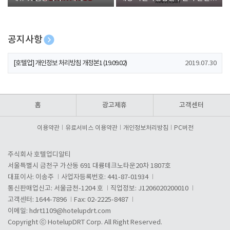
폰 증정
공지사항
[호텔업] 개인정보 처리방침 개정본2 (19.09.02)
2019.07.30
[호텔업] 개인정보 처리방침 개정본1 (19.09.02)
2019.07.30
[호텔업] 유료서비스 이용약관 개정본2 (19.09.02)
2019.07.30
홈
광고제휴
고객센터
이용약관
유료서비스 이용약관
개인정보처리방침
PC버전
주식회사 호텔업디알티
서울특별시 금천구 가산동 691 대륭테크노타운20차 1807호
대표이사: 이송주
사업자등록번호: 441-87-01934
통신판매업신고: 서울금천-1204 호
직업정보: J1206020200010
고객센터: 1644-7896
Fax: 02-2225-8487
이메일:
hdrt1109@hotelupdrt.com
Copyright ⓒ HotelupDRT Corp. All Right Reserved.