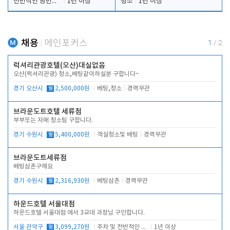
전반적인 당번업무
1년 이상
청소
1년 이상
채용
메인포커스
1
/
2
럭셔리관광호텔(오산)대실없음
오산(럭셔리관광) 청소,베팅같이하실분 구합니다~
경기 오산시
월
2,500,000원
베팅,청소
경력무관
브라운도트호텔 세류점
부부또는 자매 청소팀 구합니다.
경기 수원시
월
5,400,000원
객실청소및 베팅
경력무관
브라운도트세류점
베팅삼촌구해요
경기 수원시
월
2,316,930원
베팅삼촌
경력무관
하운드호텔 서울대점
하운드호텔 서울대점 에서 3교대 과장님 구인합니다.
서울 관악구
월
3,099,270원
주차 및 전반적인 당번업무
1년 이상