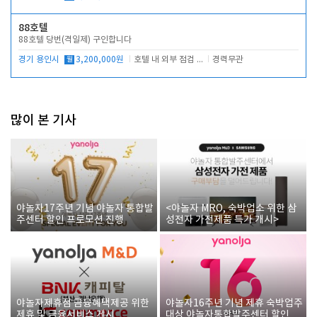
88호텔
88호텔 당번(격일제) 구인합니다
경기 용인시
월
3,200,000원
호텔 내 외부 점검 및 프런트 운영
경력무관
많이 본 기사
야놀자17주년 기념 야놀자 통합발
<야놀자 MRO, 숙박업소 위한 삼
주센터 할인 프로모션 진행
성전자 가전제품 특가 개시>
야놀자제휴점 금융혜택제공 위한
야놀자16주년 기념 제휴 숙박업주
제휴 및 금융서비스 게시
대상 야놀자통합발주센터 할인쿠