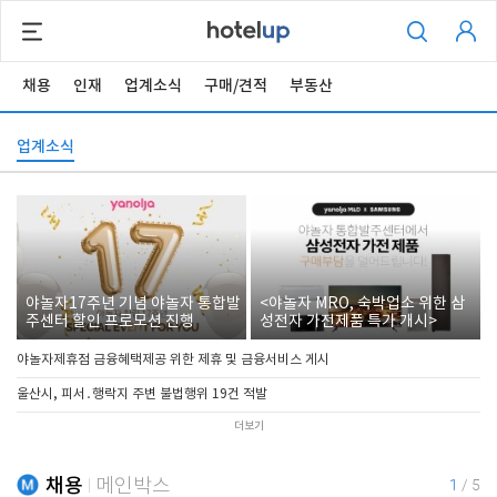
채용
인재
업계소식
구매/견적
부동산
업계소식
야놀자17주년 기념 야놀자 통합발
<야놀자 MRO, 숙박업소 위한 삼
주센터 할인 프로모션 진행
성전자 가전제품 특가 개시>
야놀자제휴점 금융혜택제공 위한 제휴 및 금융서비스 게시
울산시, 피서․행락지 주변 불법행위 19건 적발
더보기
채용
메인박스
1
/
5