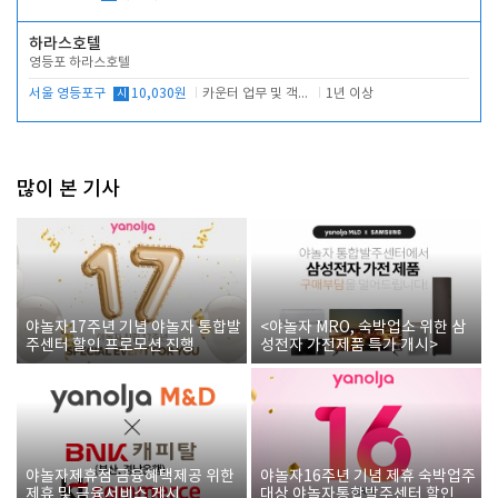
하라스호텔
영등포 하라스호텔
서울 영등포구
시
10,030원
카운터 업무 및 객실관리(청소상태 확인, 객실판매)
1년 이상
많이 본 기사
야놀자17주년 기념 야놀자 통합발
<야놀자 MRO, 숙박업소 위한 삼
주센터 할인 프로모션 진행
성전자 가전제품 특가 개시>
야놀자제휴점 금융혜택제공 위한
야놀자16주년 기념 제휴 숙박업주
제휴 및 금융서비스 게시
대상 야놀자통합발주센터 할인쿠