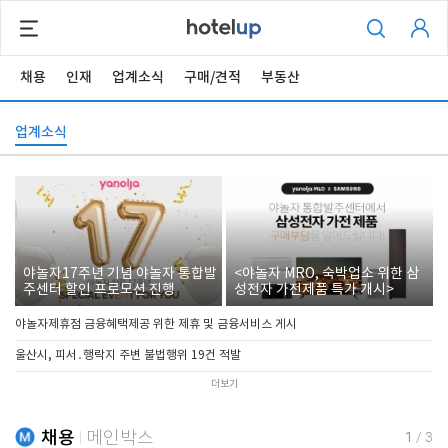
채용
인재
업계소식
구매/견적
부동산
업계소식
야놀자17주년 기념 야놀자 통합발
<야놀자 MRO, 숙박업소 위한 삼
주센터 할인 프로모션 진행
성전자 가전제품 특가 개시>
야놀자제휴점 금융혜택제공 위한 제휴 및 금융서비스 게시
울산시, 피서․행락지 주변 불법행위 19건 적발
더보기
채용
메인박스
1
/
3