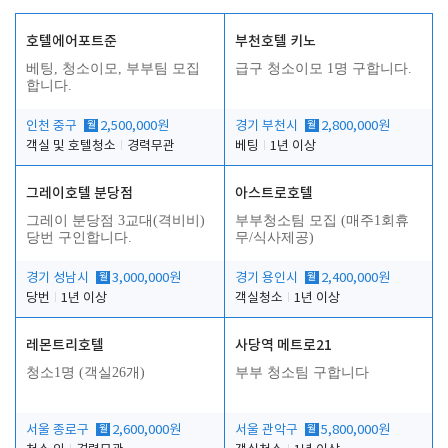
호텔에어포트준
부천호텔 키노
베팅, 청소이모, 부부팀 모집
급구 청소이모 1명 구합니다.
합니다.
인천 중구
월
2,500,000원
경기 부천시
월
2,800,000원
객실 및 호텔청소
경력무관
베팅
1년 이상
그레이호텔 분당점
아스트로호텔
그레이 분당점 3교대(격비비)
부부청소팀 모집 (매주1회휴
당번 구인합니다.
무/식사제공)
경기 성남시
월
3,000,000원
경기 용인시
월
2,400,000원
당번
1년 이상
객실청소
1년 이상
레몬트리호텔
사당역 메트로21
청소1명 (객실26개)
부부 청소팀 구합니다
서울 종로구
월
2,600,000원
서울 관악구
월
5,800,000원