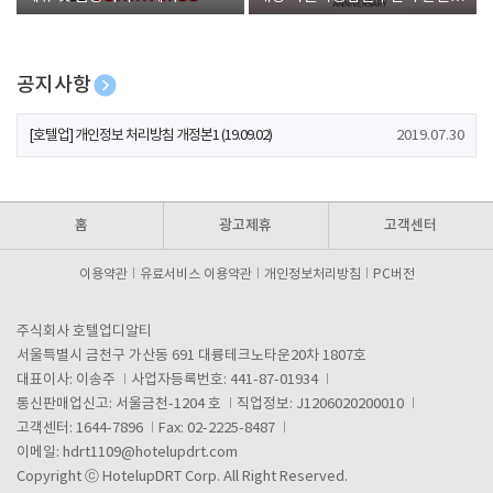
폰 증정
공지사항
[호텔업] 개인정보 처리방침 개정본2 (19.09.02)
2019.07.30
[호텔업] 개인정보 처리방침 개정본1 (19.09.02)
2019.07.30
[호텔업] 유료서비스 이용약관 개정본2 (19.09.02)
2019.07.30
홈
광고제휴
고객센터
이용약관
유료서비스 이용약관
개인정보처리방침
PC버전
주식회사 호텔업디알티
서울특별시 금천구 가산동 691 대륭테크노타운20차 1807호
대표이사: 이송주
사업자등록번호: 441-87-01934
통신판매업신고: 서울금천-1204 호
직업정보: J1206020200010
고객센터: 1644-7896
Fax: 02-2225-8487
이메일:
hdrt1109@hotelupdrt.com
Copyright ⓒ HotelupDRT Corp. All Right Reserved.