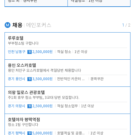
청소 외
경력무관
객실청소
1년 이상
채용
메인포커스
1
/
2
루루호텔
부부청소팀 구합니다
인천 남동구
월
2,500,000원
객실 청소
1년 이상
용인 오스카호텔
용인 처인구 오스카호텔에서 격일당번 채용합니다
경기 용인시
월
3,500,000원
전반적인 카운터 업무
경력무관
의왕 밀로스 관광호텔
주1회 휴무 청소 부부팀, 3교대 당번 모집합니다.
경기 의왕시
월
2,500,000원
객실 청소업무
1년 이상
호텔야자 평택역점
청소 1팀 구인합니다
경기 평택시
월
5,000,000원
호텔객실 및 공용시설 청소 관리
1년 이상