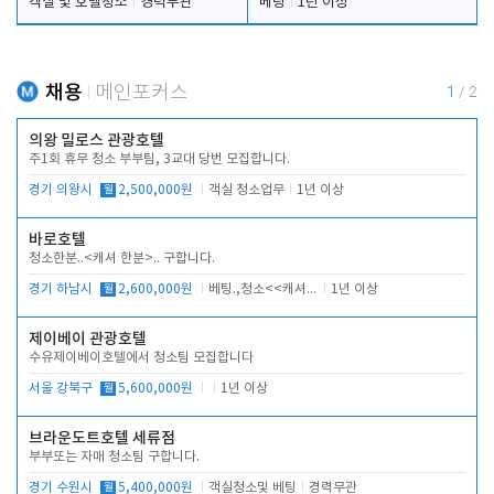
객실 및 호텔청소
경력무관
베팅
1년 이상
채용
메인포커스
1
/
2
의왕 밀로스 관광호텔
주1회 휴무 청소 부부팀, 3교대 당번 모집합니다.
경기 의왕시
월
2,500,000원
객실 청소업무
1년 이상
바로호텔
청소한분..<캐셔 한분>.. 구합니다.
경기 하남시
월
2,600,000원
베팅.,청소<<캐셔 모셔봅니다.
1년 이상
제이베이 관광호텔
수유제이베이호텔에서 청소팀 모집합니다
서울 강북구
월
5,600,000원
1년 이상
브라운도트호텔 세류점
부부또는 자매 청소팀 구합니다.
경기 수원시
월
5,400,000원
객실청소및 베팅
경력무관