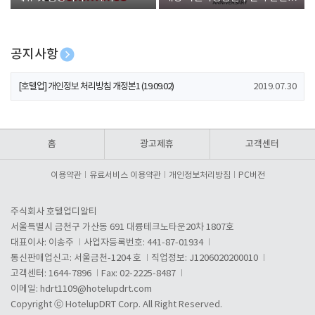
폰 증정
공지사항
[호텔업] 개인정보 처리방침 개정본2 (19.09.02)
2019.07.30
[호텔업] 개인정보 처리방침 개정본1 (19.09.02)
2019.07.30
[호텔업] 유료서비스 이용약관 개정본2 (19.09.02)
2019.07.30
홈
광고제휴
고객센터
이용약관
유료서비스 이용약관
개인정보처리방침
PC버전
주식회사 호텔업디알티
서울특별시 금천구 가산동 691 대륭테크노타운20차 1807호
대표이사: 이송주
사업자등록번호: 441-87-01934
통신판매업신고: 서울금천-1204 호
직업정보: J1206020200010
고객센터: 1644-7896
Fax: 02-2225-8487
이메일:
hdrt1109@hotelupdrt.com
Copyright ⓒ HotelupDRT Corp. All Right Reserved.