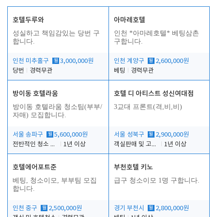
호텔두루와
아마레호텔
성실하고 책임감있는 당번 구
인천 *아마레호텔* 베팅삼촌
합니다.
구합니다.
인천 미추홀구
월
3,000,000원
인천 계양구
월
2,600,000원
당번
경력무관
베팅
경력무관
방이동 호텔라움
호텔 디 아티스트 성신여대점
방이동 호텔라움 청소팀(부부/
3교대 프론트(격,비,비)
자매) 모집합니다.
서울 송파구
월
5,600,000원
서울 성북구
월
2,900,000원
전반적인 청소 업무(객실청소.객실정리)
1년 이상
객실판매 및 고객응대
1년 이상
호텔에어포트준
부천호텔 키노
베팅, 청소이모, 부부팀 모집
급구 청소이모 1명 구합니다.
합니다.
인천 중구
월
2,500,000원
경기 부천시
월
2,800,000원