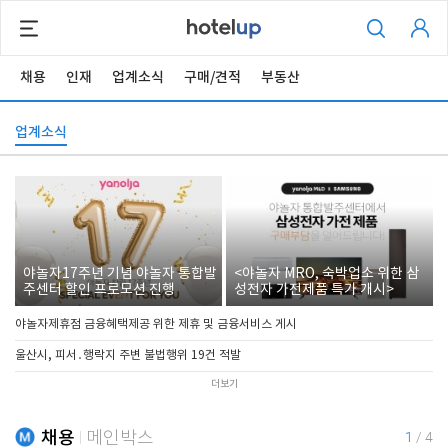
채용
인재
업계소식
구매/견적
부동산
업계소식
야놀자17주년 기념 야놀자 통합발
<야놀자 MRO, 숙박업소 위한 삼
주센터 할인 프로모션 진행
성전자 가전제품 특가 개시>
야놀자제휴점 금융혜택제공 위한 제휴 및 금융서비스 게시
울산시, 피서․행락지 주변 불법행위 19건 적발
더보기
채용
메인박스
1
/
4