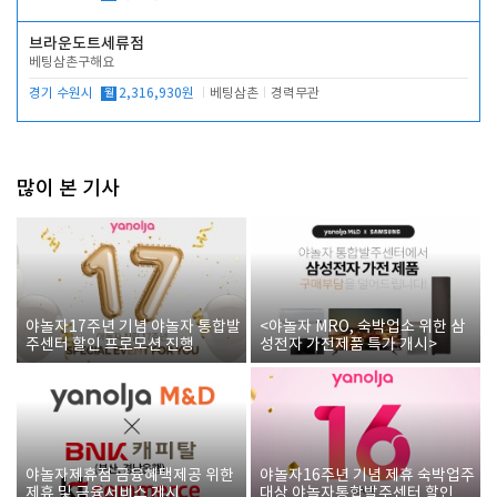
브라운도트세류점
베팅삼촌구해요
경기 수원시
월
2,316,930원
베팅삼촌
경력무관
많이 본 기사
야놀자17주년 기념 야놀자 통합발
<야놀자 MRO, 숙박업소 위한 삼
주센터 할인 프로모션 진행
성전자 가전제품 특가 개시>
야놀자제휴점 금융혜택제공 위한
야놀자16주년 기념 제휴 숙박업주
제휴 및 금융서비스 게시
대상 야놀자통합발주센터 할인쿠