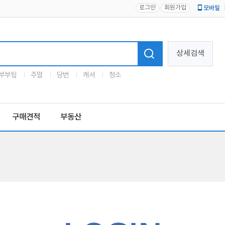
로그인
회원가입
모바일
로고
상세검색
부부팀
주말
당번
캐셔
청소
구매견적
부동산