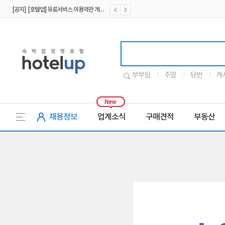
[공지] [호텔업] 유료서비스 이용약관 개정본2 (19.09.02)
[공지] [호텔업] 개인정보 처리방침 개정본2 (19.09.02)
호텔업로고
부부팀
주말
당번
캐
채용정보
업계소식
구매견적
부동산