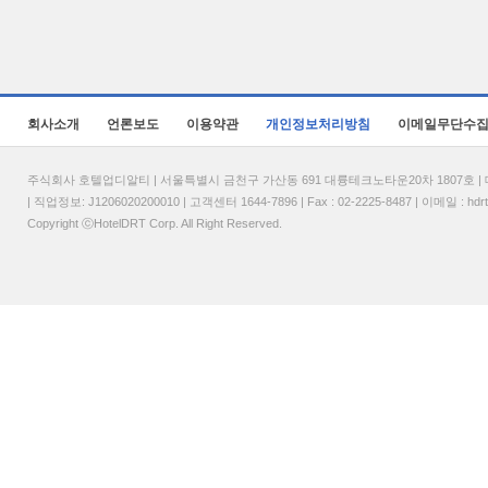
회사소개
언론보도
이용약관
개인정보처리방침
이메일무단수
주식회사 호텔업디알티 | 서울특별시 금천구 가산동 691 대륭테크노타운20차 1807호 | 대표
| 직업정보: J1206020200010 | 고객센터 1644-7896 | Fax : 02-2225-8487 | 이메일 :
hdr
Copyright ⓒHotelDRT Corp. All Right Reserved.