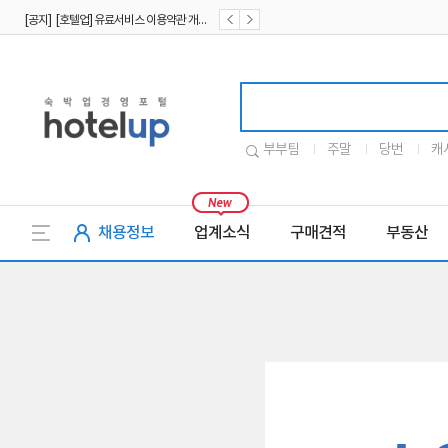
[공지] [호텔업] 유료서비스 이용약관 개정본2 (19.09.02)
[공지] [호텔업] 개인정보 처리방침 개정본2 (19.09.02)
호텔업로고
부부팀
주말
당번
캐
채용정보
업계소식
구매견적
부동산