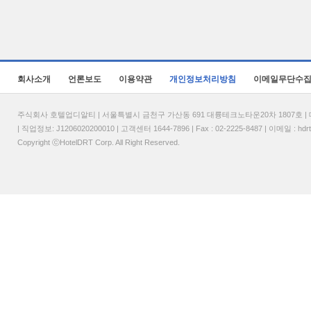
회사소개
언론보도
이용약관
개인정보처리방침
이메일무단수
주식회사 호텔업디알티 | 서울특별시 금천구 가산동 691 대륭테크노타운20차 1807호 | 대표
| 직업정보: J1206020200010 | 고객센터 1644-7896 | Fax : 02-2225-8487 | 이메일 :
hdr
Copyright ⓒHotelDRT Corp. All Right Reserved.