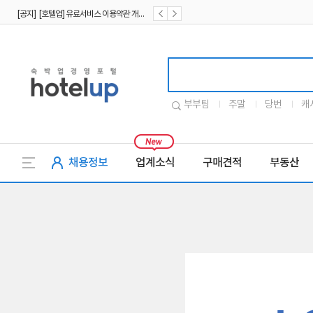
[공지] [호텔업] 유료서비스 이용약관 개정본2 (19.09.02)
[공지] [호텔업] 개인정보 처리방침 개정본2 (19.09.02)
호텔업로고
부부팀
주말
당번
캐
채용정보
업계소식
구매견적
부동산