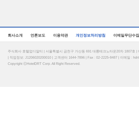
회사소개
언론보도
이용약관
개인정보처리방침
이메일무단수
주식회사 호텔업디알티 | 서울특별시 금천구 가산동 691 대륭테크노타운20차 1807호 | 대표
| 직업정보: J1206020200010 | 고객센터 1644-7896 | Fax : 02-2225-8487 | 이메일 :
hdr
Copyright ⓒHotelDRT Corp. All Right Reserved.