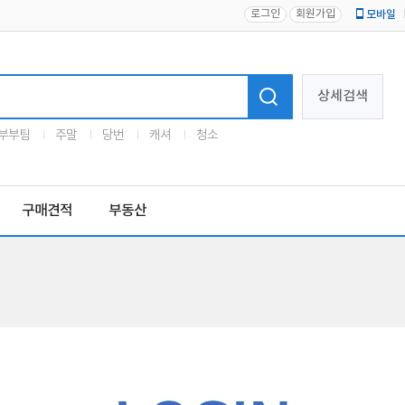
로그인
회원가입
모바일
로고
상세검색
부부팀
주말
당번
캐셔
청소
구매견적
부동산