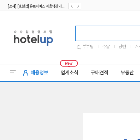
[공지] [호텔업] 유료서비스 이용약관 개정본2 (19.09.02)
[공지] [호텔업] 개인정보 처리방침 개정본2 (19.09.02)
호텔업로고
부부팀
주말
당번
캐
채용정보
업계소식
구매견적
부동산