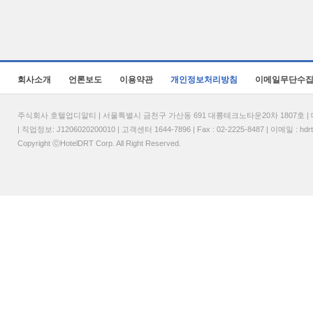
회사소개
언론보도
이용약관
개인정보처리방침
이메일무단수
주식회사 호텔업디알티 | 서울특별시 금천구 가산동 691 대륭테크노타운20차 1807호 | 대표
| 직업정보: J1206020200010 | 고객센터 1644-7896 | Fax : 02-2225-8487 | 이메일 :
hdr
Copyright ⓒHotelDRT Corp. All Right Reserved.