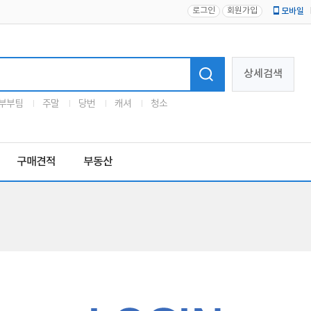
로그인
회원가입
모바일
로고
상세검색
부부팀
주말
당번
캐셔
청소
구매견적
부동산